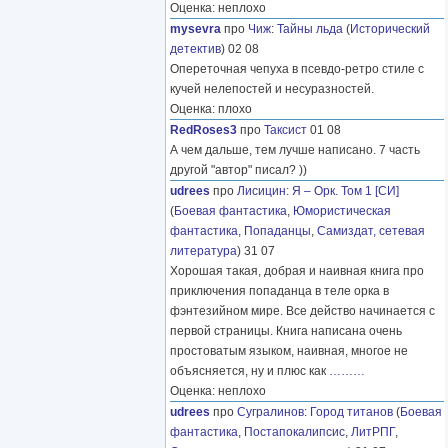
Оценка: неплохо
mysevra
про
Чиж
:
Тайны льда
(
Исторический
детектив
) 02 08
Опереточная чепуха в псевдо-ретро стиле с
кучей нелепостей и несуразностей.
Оценка: плохо
RedRoses3
про
Таксист
01 08
А чем дальше, тем лучше написано. 7 часть
другой "автор" писал? ))
udrees
про
Лисицин
:
Я – Орк. Том 1 [СИ]
(
Боевая фантастика
,
Юмористическая
фантастика
,
Попаданцы
,
Самиздат, сетевая
литература
) 31 07
Хорошая такая, добрая и наивная книга про
приключения попаданца в теле орка в
фэнтезийном мире. Все действо начинается с
первой страницы. Книга написана очень
простоватым языком, наивная, многое не
объясняется, ну и плюс как
………
Оценка: неплохо
udrees
про
Сугралинов
:
Город титанов
(
Боевая
фантастика
,
Постапокалипсис
,
ЛитРПГ
,