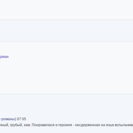
ериан
е романы
) 07 05
ничный, грубый, хам. Понравилася и героиня - несдерженная на язык вспыльчи