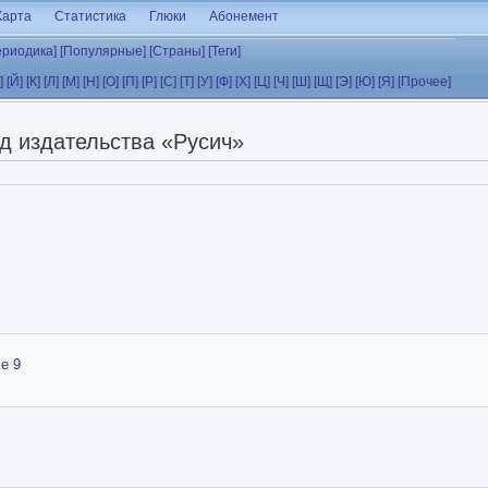
Карта
Статистика
Глюки
Абонемент
ериодика]
[Популярные]
[Страны]
[Теги]
]
[Й]
[К]
[Л]
[М]
[Н]
[О]
[П]
[Р]
[С]
[Т]
[У]
[Ф]
[Х]
[Ц]
[Ч]
[Ш]
[Щ]
[Э]
[Ю]
[Я]
[Прочее]
д издательства «Русич»
e 9