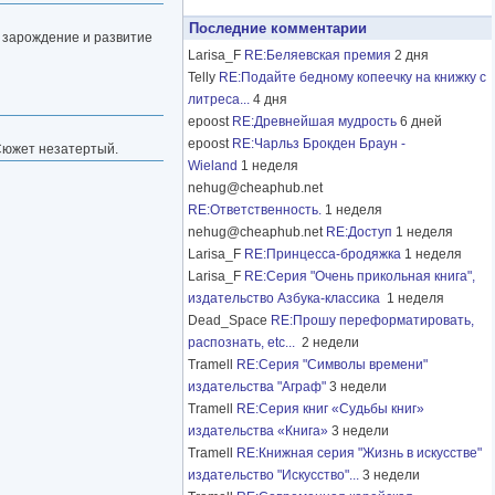
Последние комментарии
 зарождение и развитие
Larisa_F
RE:Беляевская премия
2 дня
Telly
RE:Подайте бедному копеечку на книжку с
литреса...
4 дня
epoost
RE:Древнейшая мудрость
6 дней
epoost
RE:Чарльз Брокден Браун -
 Сюжет незатертый.
Wieland
1 неделя
nehug@cheaphub.net
RE:Ответственность.
1 неделя
nehug@cheaphub.net
RE:Доступ
1 неделя
Larisa_F
RE:Принцесса-бродяжка
1 неделя
Larisa_F
RE:Серия "Очень прикольная книга",
издательство Азбука-классика
1 неделя
Dead_Space
RE:Прошу переформатировать,
распознать, etc...
2 недели
Tramell
RE:Серия "Символы времени"
издательства "Аграф"
3 недели
Tramell
RE:Серия книг «Судьбы книг»
издательства «Книга»
3 недели
Tramell
RE:Книжная серия "Жизнь в искусстве"
издательство "Искусство"...
3 недели