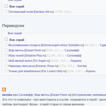
Вне серий
Гентианский холм
[
Gentian Hill
ru]
1570K, 369 с.
Переводчик
Скрыть
Вне серий
Вне серий
Воспоминания солдата
[
Erinnerungen eines Soldaten
ru]
9M, 492 с.
-
Гуд
Жар мечты
[
Dream Ferer
ru]
903K, 211 с.
-
Сатклифф
Игра теней
[
Shadow Play
ru]
1218K, 292 с.
-
Сатклифф
Мой милый ангел
[
Tin Angel
ru]
1104K, 254 с.
-
Лоуренс
Навсегда твоя роза
[
Forever, Rose
ru]
476K, 193 с.
-
Хэтчер
Только для влюбленных
[
For Lovers Only
ru]
316K, 133 с.
-
Лоренс
nevska
про
Сатклифф
:
Жар мечты
[
Dream Ferer
ru] (
Исторические любовны
Это что-то новенькое - про аристократа в ссылке. понравился и герой - це
любовь притендует Фрэнк - этакий старик со своим мнением...