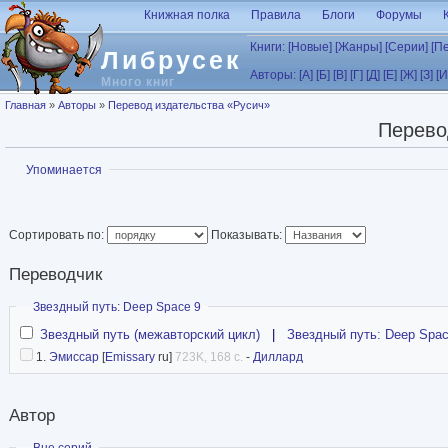
Перейти к основному содержанию
Книжная полка
Правила
Блоги
Форумы
Книги:
[Новые]
[Жанры]
[Серии]
[П
Либрусек
Авторы:
[А]
[Б]
[В]
[Г]
[Д]
[Е]
[Ж]
[З]
[И
Много книг
Вы здесь
Главная
»
Авторы
»
Перевод издательства «Русич»
Перево
Показать
Упоминается
Сортировать по:
Показывать:
Переводчик
Скрыть
Звездный путь: Deep Space 9
Звездный путь (межавторский цикл)
|
Звездный путь: Deep Spac
1.
Эмиссар
[
Emissary
ru]
723K, 168 с.
-
Диллард
Автор
Скрыть
Вне серий