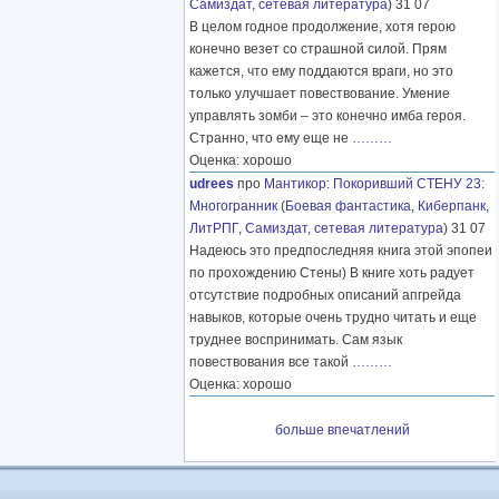
Самиздат, сетевая литература
) 31 07
В целом годное продолжение, хотя герою
конечно везет со страшной силой. Прям
кажется, что ему поддаются враги, но это
только улучшает повествование. Умение
управлять зомби – это конечно имба героя.
Странно, что ему еще не
………
Оценка: хорошо
udrees
про
Мантикор
:
Покоривший СТЕНУ 23:
Многогранник
(
Боевая фантастика
,
Киберпанк
,
ЛитРПГ
,
Самиздат, сетевая литература
) 31 07
Надеюсь это предпоследняя книга этой эпопеи
по прохождению Стены) В книге хоть радует
отсутствие подробных описаний апгрейда
навыков, которые очень трудно читать и еще
труднее воспринимать. Сам язык
повествования все такой
………
Оценка: хорошо
больше впечатлений