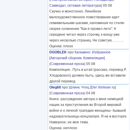
Самиздат, сетевая литература
) 05 08
Скучно и монотонно. Линейное
малохудожественное повествование идет
семимильными шагами, напоминая по стилю
скорее сочинение "Как я провел лето". К
середине читал через строчку, к концу уже
через несколько страниц. Не советую,
………
Оценка: плохо
DGOBLEK
про
Кальвино
:
Избранное
[Авторский сборник. Компиляция]
(
Современная проза
) 05 08
Компиляция...Путь в штаб (рассказ, перевод Р.
Хлодовского) должен быть, здесь же вставили
другой перевод.
Oleg68
про
Шлинк
:
Чтец
[
Der Vorleser
ru]
(
Современная проза
) 04 08
Книга- рассуждение автора о вине немецкой
нации за преступления во Второй мировой
войне и о личной трагедии женщины- бывшей
надзирательницы концлагеря. Я не в восторге.
Наверное, не моя тема.
Оценка: неплохо