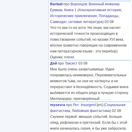
Barbud
про
Воронцов
:
Военный инженер
Ермака. Книга 1
(
Альтернативная история
,
Исторические приключения
,
Попаданцы
,
Самиздат, сетевая литература
) 03 08
Что-то как-то не ахти. Не знаю, как насчет
исторической точности происходящих в
повествовании событий, но казаки XVI века,
вполне грамотно говорящие на современном
нам литературном языке - это перебор)
Оценка: плохо
Дей
про
Таксист
03 08
Мне было очень захватывающе. Идея
понравилась неимоверно. Переживательных
моментов тьма, но они не затянуты и не
перерастают в безнадёжность. Седьмая книга
выбивается из общего ряда в лучшую сторону.
Миллиардер, приговорённый
………
mysevra
про
Рот
:
Insurgent
[en] (
Социальная
фантастика
,
Любовная фантастика
) 02 08
Скучнее первой: меньше событий, больше
обид, рефлексии и претензий. Если бы с этой
книги начиналась серия, я бы уже забросила.