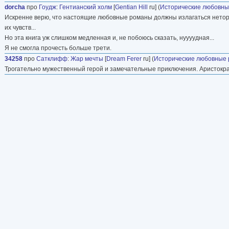
dorcha
про
Гоудж
:
Гентианский холм
[
Gentian Hill
ru] (
Исторические любовн
Искренне верю, что настоящие любовные романы должны излагаться неторо
их чувств...
Но эта книга уж слишком медленная и, не побоюсь сказать, нуууудная...
Я не смогла прочесть больше трети.
34258
про
Сатклифф
:
Жар мечты
[
Dream Ferer
ru] (
Исторические любовные
Трогательно мужественный герой и замечательные приключения. Аристокра