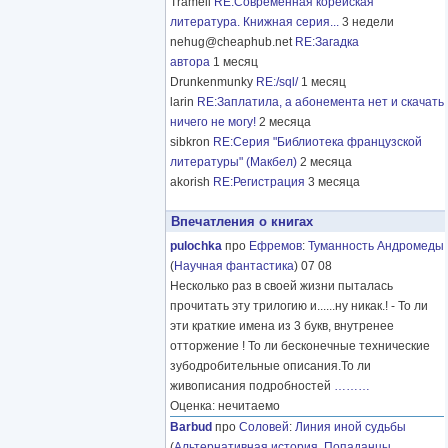
Tramell
RE:Современная корейская
литература. Книжная серия...
3 недели
nehug@cheaphub.net
RE:Загадка
автора
1 месяц
Drunkenmunky
RE:/sql/
1 месяц
larin
RE:Заплатила, а абонемента нет и скачать
ничего не могу!
2 месяца
sibkron
RE:Серия "Библиотека французской
литературы" (Макбел)
2 месяца
akorish
RE:Регистрация
3 месяца
Впечатления о книгах
pulochka
про
Ефремов
:
Туманность Андромеды
(
Научная фантастика
) 07 08
Несколько раз в своей жизни пыталась
прочитать эту трилогию и......ну никак.! - То ли
эти краткие имена из 3 букв, внутренее
отторжение ! То ли бесконечные технические
зубодробительные описания.То ли
живописания подробностей
………
Оценка: нечитаемо
Barbud
про
Соловей
:
Линия иной судьбы
(
Альтернативная история
,
Попаданцы
,