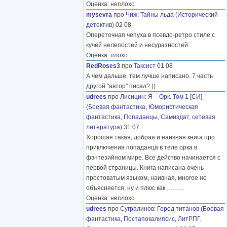
Оценка: неплохо
mysevra
про
Чиж
:
Тайны льда
(
Исторический
детектив
) 02 08
Опереточная чепуха в псевдо-ретро стиле с
кучей нелепостей и несуразностей.
Оценка: плохо
RedRoses3
про
Таксист
01 08
А чем дальше, тем лучше написано. 7 часть
другой "автор" писал? ))
udrees
про
Лисицин
:
Я – Орк. Том 1 [СИ]
(
Боевая фантастика
,
Юмористическая
фантастика
,
Попаданцы
,
Самиздат, сетевая
литература
) 31 07
Хорошая такая, добрая и наивная книга про
приключения попаданца в теле орка в
фэнтезийном мире. Все действо начинается с
первой страницы. Книга написана очень
простоватым языком, наивная, многое не
объясняется, ну и плюс как
………
Оценка: неплохо
udrees
про
Сугралинов
:
Город титанов
(
Боевая
фантастика
,
Постапокалипсис
,
ЛитРПГ
,