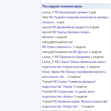
Последние комментарии
Larisa_F
RE:Беляевская премия
2 дня
Telly
RE:Подайте бедному копеечку на книжку с
литреса...
4 дня
epoost
RE:Древнейшая мудрость
6 дней
epoost
RE:Чарльз Брокден Браун -
Wieland
1 неделя
nehug@cheaphub.net
RE:Ответственность.
1 неделя
nehug@cheaphub.net
RE:Доступ
1 неделя
Larisa_F
RE:Принцесса-бродяжка
1 неделя
Larisa_F
RE:Серия "Очень прикольная книга",
издательство Азбука-классика
1 неделя
Dead_Space
RE:Прошу переформатировать,
распознать, etc...
2 недели
Tramell
RE:Серия "Символы времени"
издательства "Аграф"
3 недели
Tramell
RE:Серия книг «Судьбы книг»
издательства «Книга»
3 недели
Tramell
RE:Книжная серия "Жизнь в искусстве"
издательство "Искусство"...
3 недели