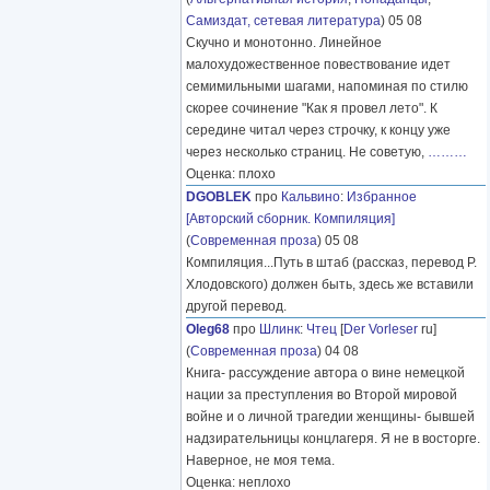
Самиздат, сетевая литература
) 05 08
Скучно и монотонно. Линейное
малохудожественное повествование идет
семимильными шагами, напоминая по стилю
скорее сочинение "Как я провел лето". К
середине читал через строчку, к концу уже
через несколько страниц. Не советую,
………
Оценка: плохо
DGOBLEK
про
Кальвино
:
Избранное
[Авторский сборник. Компиляция]
(
Современная проза
) 05 08
Компиляция...Путь в штаб (рассказ, перевод Р.
Хлодовского) должен быть, здесь же вставили
другой перевод.
Oleg68
про
Шлинк
:
Чтец
[
Der Vorleser
ru]
(
Современная проза
) 04 08
Книга- рассуждение автора о вине немецкой
нации за преступления во Второй мировой
войне и о личной трагедии женщины- бывшей
надзирательницы концлагеря. Я не в восторге.
Наверное, не моя тема.
Оценка: неплохо