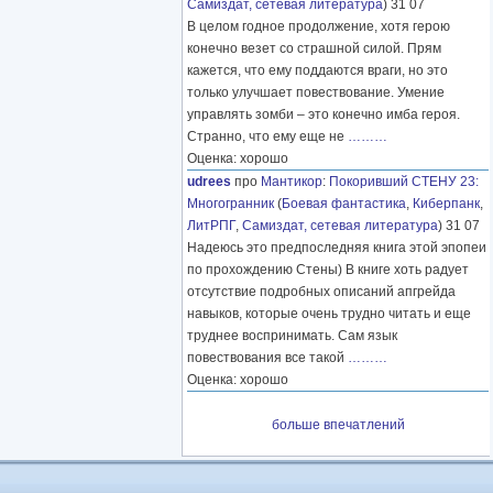
Самиздат, сетевая литература
) 31 07
В целом годное продолжение, хотя герою
конечно везет со страшной силой. Прям
кажется, что ему поддаются враги, но это
только улучшает повествование. Умение
управлять зомби – это конечно имба героя.
Странно, что ему еще не
………
Оценка: хорошо
udrees
про
Мантикор
:
Покоривший СТЕНУ 23:
Многогранник
(
Боевая фантастика
,
Киберпанк
,
ЛитРПГ
,
Самиздат, сетевая литература
) 31 07
Надеюсь это предпоследняя книга этой эпопеи
по прохождению Стены) В книге хоть радует
отсутствие подробных описаний апгрейда
навыков, которые очень трудно читать и еще
труднее воспринимать. Сам язык
повествования все такой
………
Оценка: хорошо
больше впечатлений