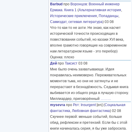
Barbud
про
Воронцов
:
Военный инженер
Ермака. Книга 1
(
Альтернативная история
,
Исторические приключения
,
Попаданцы
,
Самиздат, сетевая литература
) 03 08
Что-то как-то не ахти. Не знаю, как насчет
исторической точности происходящих в
повествовании событий, но казаки XVI века,
вполне грамотно говорящие на современном
нам литературном языке - это перебор)
Оценка: плохо
Дей
про
Таксист
03 08
Мне было очень захватывающе. Идея
понравилась неимоверно. Переживательных
моментов тьма, но они не затянуты и не
перерастают в безнадёжность. Седьмая книга
выбивается из общего ряда в лучшую сторону.
Миллиардер, приговорённый
………
mysevra
про
Рот
:
Insurgent
[en] (
Социальная
фантастика
,
Любовная фантастика
) 02 08
Скучнее первой: меньше событий, больше
обид, рефлексии и претензий. Если бы с этой
книги начиналась серия, я бы уже забросила.