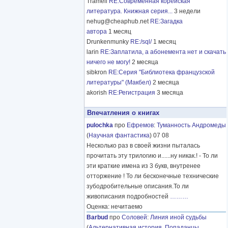
Tramell
RE:Современная корейская
литература. Книжная серия...
3 недели
nehug@cheaphub.net
RE:Загадка
автора
1 месяц
Drunkenmunky
RE:/sql/
1 месяц
larin
RE:Заплатила, а абонемента нет и скачать
ничего не могу!
2 месяца
sibkron
RE:Серия "Библиотека французской
литературы" (Макбел)
2 месяца
akorish
RE:Регистрация
3 месяца
Впечатления о книгах
pulochka
про
Ефремов
:
Туманность Андромеды
(
Научная фантастика
) 07 08
Несколько раз в своей жизни пыталась
прочитать эту трилогию и......ну никак.! - То ли
эти краткие имена из 3 букв, внутренее
отторжение ! То ли бесконечные технические
зубодробительные описания.То ли
живописания подробностей
………
Оценка: нечитаемо
Barbud
про
Соловей
:
Линия иной судьбы
(
Альтернативная история
,
Попаданцы
,