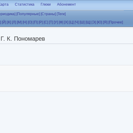
Карта
Статистика
Глюки
Абонемент
ериодика]
[Популярные]
[Страны]
[Теги]
]
[Й]
[К]
[Л]
[М]
[Н]
[О]
[П]
[Р]
[С]
[Т]
[У]
[Ф]
[Х]
[Ц]
[Ч]
[Ш]
[Щ]
[Э]
[Ю]
[Я]
[Прочее]
Г. К. Пономарев