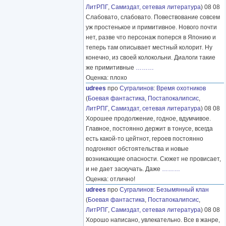
ЛитРПГ
,
Самиздат, сетевая литература
) 08 08
Слабовато, слабовато. Повествование совсем
уж простенькое и примитивное. Нового почти
нет, разве что персонаж поперся в Японию и
теперь там описывает местный колорит. Ну
конечно, из своей колокольни. Диалоги такие
же примитивные
………
Оценка: плохо
udrees
про
Сугралинов
:
Время охотников
(
Боевая фантастика
,
Постапокалипсис
,
ЛитРПГ
,
Самиздат, сетевая литература
) 08 08
Хорошее продолжение, годное, вдумчивое.
Главное, постоянно держит в тонусе, всегда
есть какой-то цейтнот, героев постоянно
подгоняют обстоятельства и новые
возникающие опасности. Сюжет не провисает,
и не дает заскучать. Даже
………
Оценка: отлично!
udrees
про
Сугралинов
:
Безымянный клан
(
Боевая фантастика
,
Постапокалипсис
,
ЛитРПГ
,
Самиздат, сетевая литература
) 08 08
Хорошо написано, увлекательно. Все в жанре,