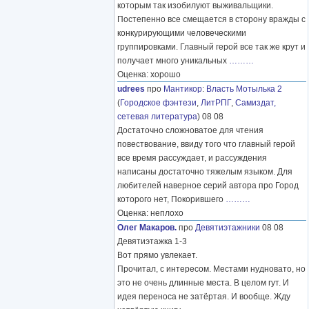
которым так изобилуют выживальщики.
Постепенно все смещается в сторону вражды с
конкурирующими человеческими
группировками. Главный герой все так же крут и
получает много уникальных
………
Оценка: хорошо
udrees
про
Мантикор
:
Власть Мотылька 2
(
Городское фэнтези
,
ЛитРПГ
,
Самиздат,
сетевая литература
) 08 08
Достаточно сложноватое для чтения
повествование, ввиду того что главный герой
все время рассуждает, и рассуждения
написаны достаточно тяжелым языком. Для
любителей наверное серий автора про Город
которого нет, Покорившего
………
Оценка: неплохо
Олег Макаров.
про
Девятиэтажники
08 08
Девятиэтажка 1-3
Вот прямо увлекает.
Прочитал, с интересом. Местами нудновато, но
это не очень длинные места. В целом гут. И
идея переноса не затёртая. И вообще. Жду