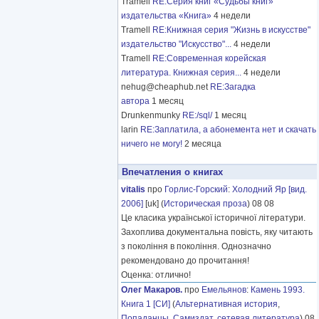
Tramell
RE:Серия книг «Судьбы книг»
издательства «Книга»
4 недели
Tramell
RE:Книжная серия "Жизнь в искусстве"
издательство "Искусство"...
4 недели
Tramell
RE:Современная корейская
литература. Книжная серия...
4 недели
nehug@cheaphub.net
RE:Загадка
автора
1 месяц
Drunkenmunky
RE:/sql/
1 месяц
larin
RE:Заплатила, а абонемента нет и скачать
ничего не могу!
2 месяца
Впечатления о книгах
vitalis
про
Горлис-Горский
:
Холодний Яр [вид.
2006]
[uk] (
Историческая проза
) 08 08
Це класика української історичної літератури.
Захоплива документальна повість, яку читають
з покоління в покоління. Однозначно
рекомендовано до прочитання!
Оценка: отлично!
Олег Макаров.
про
Емельянов
:
Камень 1993.
Книга 1 [СИ]
(
Альтернативная история
,
Попаданцы
,
Самиздат, сетевая литература
) 08