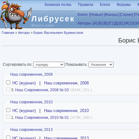
Перейти к основному содержанию
Книжная полка
Правила
Блоги
Форумы
Книги:
[Новые]
[Жанры]
[Серии]
[П
Либрусек
Авторы:
[А]
[Б]
[В]
[Г]
[Д]
[Е]
[Ж]
[З]
[И
Много книг
Вы здесь
Главная
»
Авторы
»
Борис Васильевич Бурмистров
Борис 
Сортировать по:
Показывать:
Скрыть
Наш современник, 2008
НС (журнал)
|
Наш современник, 2008
3.
Наш Современник, 2008 № 03
1934K, 291 с.
Скрыть
Наш современник, 2010
НС (журнал)
|
Наш современник, 2010
1.
Наш Современник, 2010 № 01
1478K, 290 с.
Скрыть
Наш современник, 2013
НС (журнал)
|
Наш современник, 2013