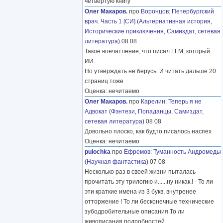
четвёртую книгу
Олег Макаров.
про
Воронцов
:
Петербургский
врач. Часть 1 [СИ]
(
Альтернативная история
,
Исторические приключения
,
Самиздат, сетевая
литература
) 08 08
Такое впечатление, что писал LLM, который
ИИ.
Но утверждать не берусь. И читать дальше 20
страниц тоже
Оценка: нечитаемо
Олег Макаров.
про
Карелин
:
Теперь я не
Адвокат
(
Фэнтези
,
Попаданцы
,
Самиздат,
сетевая литература
) 08 08
Довольно плоско, как будто писалось наспех
Оценка: нечитаемо
pulochka
про
Ефремов
:
Туманность Андромеды
(
Научная фантастика
) 07 08
Несколько раз в своей жизни пыталась
прочитать эту трилогию и......ну никак.! - То ли
эти краткие имена из 3 букв, внутренее
отторжение ! То ли бесконечные технические
зубодробительные описания.То ли
живописания подробностей
………