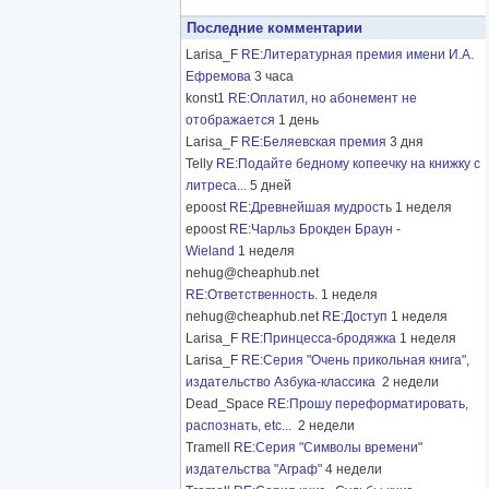
Последние комментарии
Larisa_F
RE:Литературная премия имени И.А.
Ефремова
3 часа
konst1
RE:Оплатил, но абонемент не
отображается
1 день
Larisa_F
RE:Беляевская премия
3 дня
Telly
RE:Подайте бедному копеечку на книжку с
литреса...
5 дней
epoost
RE:Древнейшая мудрость
1 неделя
epoost
RE:Чарльз Брокден Браун -
Wieland
1 неделя
nehug@cheaphub.net
RE:Ответственность.
1 неделя
nehug@cheaphub.net
RE:Доступ
1 неделя
Larisa_F
RE:Принцесса-бродяжка
1 неделя
Larisa_F
RE:Серия "Очень прикольная книга",
издательство Азбука-классика
2 недели
Dead_Space
RE:Прошу переформатировать,
распознать, etc...
2 недели
Tramell
RE:Серия "Символы времени"
издательства "Аграф"
4 недели