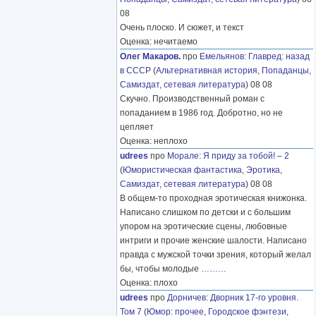
08
Очень плоско. И сюжет, и текст
Оценка: нечитаемо
Олег Макаров.
про
Емельянов
:
Главред: назад
в СССР
(
Альтернативная история
,
Попаданцы
,
Самиздат, сетевая литература
) 08 08
Скучно. Производственный роман с
попаданием в 1986 год. Добротно, но не
цепляет
Оценка: неплохо
udrees
про
Морале
:
Я приду за тобой! – 2
(
Юмористическая фантастика
,
Эротика
,
Самиздат, сетевая литература
) 08 08
В общем-то проходная эротическая книжонка.
Написано слишком по детски и с большим
упором на эротические сцены, любовные
интриги и прочие женские шалости. Написано
правда с мужской точки зрения, который желал
бы, чтобы молодые
………
Оценка: плохо
udrees
про
Дорничев
:
Дворник 17-го уровня.
Том 7
(
Юмор: прочее
,
Городское фэнтези
,