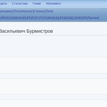
Карта
Статистика
Глюки
Абонемент
ериодика]
[Популярные]
[Страны]
[Теги]
]
[Й]
[К]
[Л]
[М]
[Н]
[О]
[П]
[Р]
[С]
[Т]
[У]
[Ф]
[Х]
[Ц]
[Ч]
[Ш]
[Щ]
[Э]
[Ю]
[Я]
[Прочее]
Васильевич Бурмистров