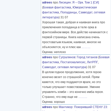
udrees
про
Лисицин
:
Я – Орк. Том 1 [СИ]
(
Боевая фантастика
,
Юмористическая
фантастика
,
Попаданцы
,
Самиздат, сетевая
литература
) 31 07
Хорошая такая, добрая и наивная книга про
приключения попаданца в теле орка в
фэнтезийном мире. Все действо начинается с
первой страницы. Книга написана очень
простоватым языком, наивная, многое не
объясняется, ну и плюс как
………
Оценка: неплохо
udrees
про
Сугралинов
:
Город титанов
(
Боевая
фантастика
,
Постапокалипсис
,
ЛитРПГ
,
Самиздат, сетевая литература
) 31 07
В целом годное продолжение, хотя герою
конечно везет со страшной силой. Прям
кажется, что ему поддаются враги, но это
только улучшает повествование. Умение
управлять зомби – это конечно имба героя.
Странно, что ему еще не
………
Оценка: хорошо
udrees
про
Мантикор
:
Покоривший СТЕНУ 23: