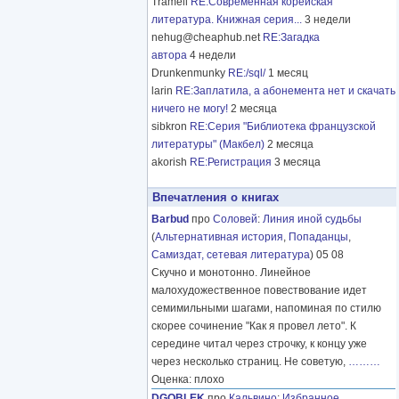
Tramell
RE:Современная корейская
литература. Книжная серия...
3 недели
nehug@cheaphub.net
RE:Загадка
автора
4 недели
Drunkenmunky
RE:/sql/
1 месяц
larin
RE:Заплатила, а абонемента нет и скачать
ничего не могу!
2 месяца
sibkron
RE:Серия "Библиотека французской
литературы" (Макбел)
2 месяца
akorish
RE:Регистрация
3 месяца
Впечатления о книгах
Barbud
про
Соловей
:
Линия иной судьбы
(
Альтернативная история
,
Попаданцы
,
Самиздат, сетевая литература
) 05 08
Скучно и монотонно. Линейное
малохудожественное повествование идет
семимильными шагами, напоминая по стилю
скорее сочинение "Как я провел лето". К
середине читал через строчку, к концу уже
через несколько страниц. Не советую,
………
Оценка: плохо
DGOBLEK
про
Кальвино
:
Избранное