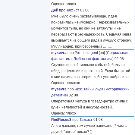
Оценка: плохо
Дей
про
Таксист
03 08
Мне было очень захватывающе. Идея
понравилась неимоверно. Переживательных
моментов тьма, но они не затянуты и не
перерастают в безнадёжность. Седьмая книга
выбивается из общего ряда в лучшую сторону.
Миллиардер, приговорённый
………
mysevra
про
Рот
:
Insurgent
[en] (
Социальная
фантастика
,
Любовная фантастика
) 02 08
Скучнее первой: меньше событий, больше
обид, рефлексии и претензий. Если бы с этой
книги начиналась серия, я бы уже забросила.
Оценка: неплохо
mysevra
про
Чиж
:
Тайны льда
(
Исторический
детектив
) 02 08
Опереточная чепуха в псевдо-ретро стиле с
кучей нелепостей и несуразностей.
Оценка: плохо
RedRoses3
про
Таксист
01 08
А чем дальше, тем лучше написано. 7 часть
другой "автор" писал? ))