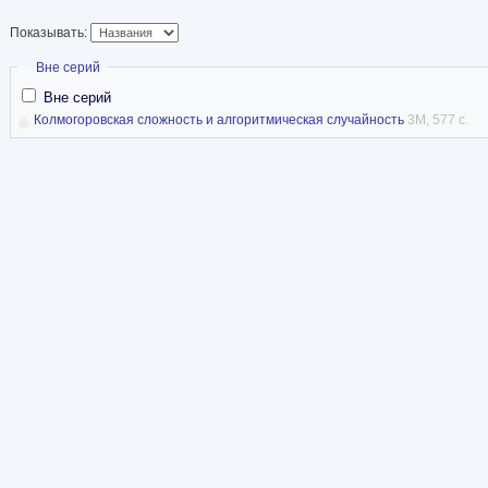
Показывать:
Скрыть
Вне серий
Вне серий
Колмогоровская сложность и алгоритмическая случайность
3M, 577 с.