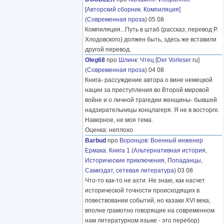
[Авторский сборник. Компиляция]
(
Современная проза
) 05 08
Компиляция...Путь в штаб (рассказ, перевод Р.
Хлодовского) должен быть, здесь же вставили
другой перевод.
Oleg68
про
Шлинк
:
Чтец
[
Der Vorleser
ru]
(
Современная проза
) 04 08
Книга- рассуждение автора о вине немецкой
нации за преступления во Второй мировой
войне и о личной трагедии женщины- бывшей
надзирательницы концлагеря. Я не в восторге.
Наверное, не моя тема.
Оценка: неплохо
Barbud
про
Воронцов
:
Военный инженер
Ермака. Книга 1
(
Альтернативная история
,
Исторические приключения
,
Попаданцы
,
Самиздат, сетевая литература
) 03 08
Что-то как-то не ахти. Не знаю, как насчет
исторической точности происходящих в
повествовании событий, но казаки XVI века,
вполне грамотно говорящие на современном
нам литературном языке - это перебор)