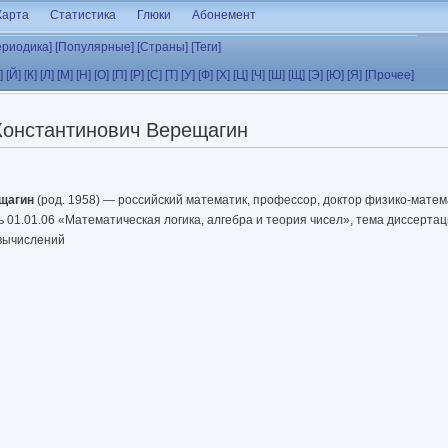
Карта
Статистика
Глюки
Абонемент
ериодика]
[Популярные]
[Страны]
[Теги]
]
[Й]
[К]
[Л]
[М]
[Н]
[О]
[П]
[Р]
[С]
[Т]
[У]
[Ф]
[Х]
[Ц]
[Ч]
[Ш]
[Щ]
[Э]
[Ю]
[Я]
[Прочее]
Константинович Верещагин
щагин
(род. 1958) — российский математик, профессор, доктор физико-матем
 01.01.06 «Математическая логика, алгебра и теория чисел», тема диссертац
 вычислений