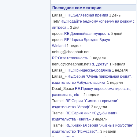
Последние комментарии
Larisa_F
RE:Беляевская премия
1 день
Telly
RE:Подайте бедному копеечку на книжку с
литреса...
3 дня
epoost
RE:Древнейшая мудрость
5 дней
epoost
RE:Чарльз Брокден Браун -
Wieland
1 неделя
nehug@cheaphub.net
RE:Ответственность.
1 неделя
nehug@cheaphub.net
RE:Доступ
1 неделя
Larisa_F
RE:Принцесса-бродяжка
1 неделя
Larisa_F
RE:Серия "Очень прикольная книга",
издательство Азбука-классика
1 неделя
Dead_Space
RE:Прошу переформатировать,
распознать, etc...
2 недели
Tramell
RE:Серия "Символы времени"
издательства "Аграф"
3 недели
Tramell
RE:Серия книг «Судьбы книг»
издательства «Книга»
3 недели
Tramell
RE:Книжная серия "Жизнь в искусстве"
издательство "Искусство"...
3 недели