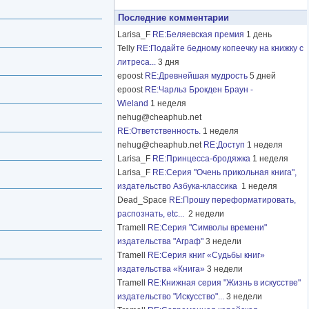
Последние комментарии
Larisa_F
RE:Беляевская премия
1 день
Telly
RE:Подайте бедному копеечку на книжку с
литреса...
3 дня
epoost
RE:Древнейшая мудрость
5 дней
epoost
RE:Чарльз Брокден Браун -
Wieland
1 неделя
nehug@cheaphub.net
RE:Ответственность.
1 неделя
nehug@cheaphub.net
RE:Доступ
1 неделя
Larisa_F
RE:Принцесса-бродяжка
1 неделя
Larisa_F
RE:Серия "Очень прикольная книга",
издательство Азбука-классика
1 неделя
Dead_Space
RE:Прошу переформатировать,
распознать, etc...
2 недели
Tramell
RE:Серия "Символы времени"
издательства "Аграф"
3 недели
Tramell
RE:Серия книг «Судьбы книг»
издательства «Книга»
3 недели
Tramell
RE:Книжная серия "Жизнь в искусстве"
издательство "Искусство"...
3 недели