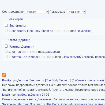
Рассказы:
2011 - Skin Contact (антология E
Сортировать по:
Показывать:
twitter
Скрыть
Зов смерти
Сайт автора
Зов смерти
1.
Зов смерти
[
The Body Finder
ru]
819K, 171 с.
(пер.
Трубецкая
)
Скрыть
Клятва (Дертинг)
Клятва (Дертинг)
1.
Клятва
983K, 176 с.
(пер.
Давыдова
)
1.
Клятва [The Pledge]
873K, 166 с.
(пер.
Любительский / сетевой перево
KsuPy
про
Дертинг
:
Зов смерти
[
The Body Finder
ru] (
Любовная фантастика
)
Неплохой подростковый детектив. На "Сумерки" похоже только тем, что глав
"Великолепной пятерки" с мистикой. Почитать можно. Посмотрим какое буд
ladalit
про
Кимберли Дертинг
24 06
Очень понравилась книга. Динамично, без излишней слезливости и расчлен
Sorano
про
Дертинг
:
Зов смерти
[
The Body Finder
ru] (
Любовная фантастика
)