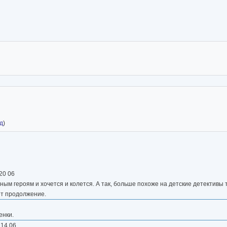
nthralled: Paranormal Diversions)
д
)
 20 06
ным героям и хочется и колется. А так, больше похоже на детские детективы 
ет продолжение.
енки.
 14 06