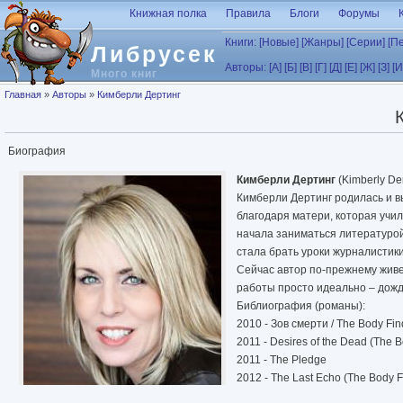
Перейти к основному содержанию
Книжная полка
Правила
Блоги
Форумы
Книги:
[Новые]
[Жанры]
[Серии]
[П
Либрусек
Авторы:
[А]
[Б]
[В]
[Г]
[Д]
[Е]
[Ж]
[З]
[И
Много книг
Вы здесь
Главная
»
Авторы
»
Кимберли Дертинг
Биография
Кимберли Дертинг
(Kimberly Der
Кимберли Дертинг родилась и в
благодаря матери, которая учил
начала заниматься литературой:
стала брать уроки журналистики
Сейчас автор по-прежнему живе
работы просто идеально – дождл
Библиография (романы):
2010 - Зов смерти / The Body Fin
2011 - Desires of the Dead (The B
2011 - The Pledge
2012 - The Last Echo (The Body F
2013 - Dead Silence (The Body Fi