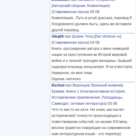
[Авторский сборник. Компиляция]
(
Современная проза
) 05 08
Компиляция...Путь в штаб (рассказ, перевод Р.
Хлодовского) должен быть, здесь же вставили
другой перевод.
Oleg68
про
Шлинк
:
Чтец
[
Der Vorleser
ru]
(
Современная проза
) 04 08
Книга- рассуждение автора о вине немецкой
нации за преступления во Второй мировой
войне и о личной трагедии женщины- бывшей
надзирательницы концлагеря. Я не в восторге.
Наверное, не моя тема.
Оценка: неплохо
Barbud
про
Воронцов
:
Военный инженер
Ермака. Книга 1
(
Альтернативная история
,
Исторические приключения
,
Попаданцы
,
Самиздат, сетевая литература
) 03 08
Что-то как-то не ахти. Не знаю, как насчет
исторической точности происходящих в
повествовании событий, но казаки XVI века,
вполне грамотно говорящие на современном
нам литературном языке - это перебор)