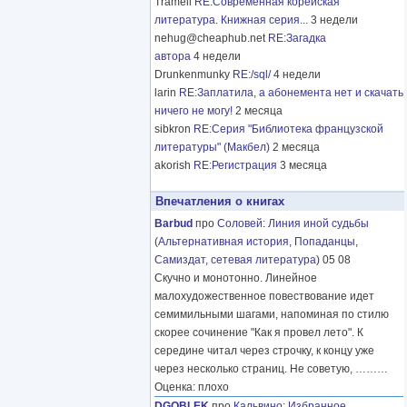
Tramell
RE:Современная корейская
литература. Книжная серия...
3 недели
nehug@cheaphub.net
RE:Загадка
автора
4 недели
Drunkenmunky
RE:/sql/
4 недели
larin
RE:Заплатила, а абонемента нет и скачать
ничего не могу!
2 месяца
sibkron
RE:Серия "Библиотека французской
литературы" (Макбел)
2 месяца
akorish
RE:Регистрация
3 месяца
Впечатления о книгах
Barbud
про
Соловей
:
Линия иной судьбы
(
Альтернативная история
,
Попаданцы
,
Самиздат, сетевая литература
) 05 08
Скучно и монотонно. Линейное
малохудожественное повествование идет
семимильными шагами, напоминая по стилю
скорее сочинение "Как я провел лето". К
середине читал через строчку, к концу уже
через несколько страниц. Не советую,
………
Оценка: плохо
DGOBLEK
про
Кальвино
:
Избранное