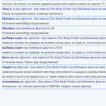
Читала. Не плохо, но ничего удивительного или нового в книге не нашла. ГГ
Лена Х_х
про
Дертинг
:
Зов смерти
[
The Body Finder
ru] (
Любовная фантасти
Очень интересная книга. Советую прочитать
Ellendary
про
Дертинг
:
Зов смерти
[
The Body Finder
ru] (
Любовная фантасти
Отличная книга!Жду продолжения.
Ellendary
про
Кимберли Дертинг
01 06
Отличная книга!Жду продолжения.
маЛинка super
про
Дертинг
:
Зов смерти
[
The Body Finder
ru] (
Любовная фант
немного похоже на сумерки, во всяком случае фон, но хуже от этого книга не
маЛинка super
про
Кимберли Дертинг
25 04
немного похоже на сумерки, во всяком случае фон, но хуже от этого книга не
Вилл-ка
про
Дертинг
:
Зов смерти
[
The Body Finder
ru] (
Любовная фантастик
Отличная книга. Очень жду продолжения!
impgirl
про
Дертинг
:
Зов смерти
[
The Body Finder
ru] (
Любовная фантастика
)
замечательная книга! немного мистики (способность ощущать насильственн
не избито,хотя если вдуматься,то такие сюжеты (без налета мистики,коне
еленаиванц
про
Дертинг
:
Зов смерти
[
The Body Finder
ru] (
Любовная фантас
интересно- не считаю аналогом СУМЕРЕК -общее только школа))