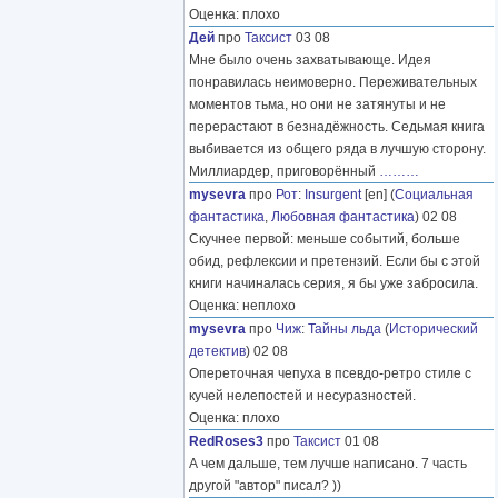
Оценка: плохо
Дей
про
Таксист
03 08
Мне было очень захватывающе. Идея
понравилась неимоверно. Переживательных
моментов тьма, но они не затянуты и не
перерастают в безнадёжность. Седьмая книга
выбивается из общего ряда в лучшую сторону.
Миллиардер, приговорённый
………
mysevra
про
Рот
:
Insurgent
[en] (
Социальная
фантастика
,
Любовная фантастика
) 02 08
Скучнее первой: меньше событий, больше
обид, рефлексии и претензий. Если бы с этой
книги начиналась серия, я бы уже забросила.
Оценка: неплохо
mysevra
про
Чиж
:
Тайны льда
(
Исторический
детектив
) 02 08
Опереточная чепуха в псевдо-ретро стиле с
кучей нелепостей и несуразностей.
Оценка: плохо
RedRoses3
про
Таксист
01 08
А чем дальше, тем лучше написано. 7 часть
другой "автор" писал? ))