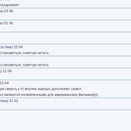
 раздражает.
ка
) 03 06
ка
) 01 06
астика
) 25 04
 становиться, советую читать
 становиться, советую читать
а
) 21 04
 15 04
ую смерть у гг) вполне хорошо дополняют сюжет.
чно) являются излюбленными для американских фильмов))))
тика
) 31 03