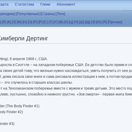
Карта
Статистика
Глюки
Абонемент
ериодика]
[Популярные]
[Страны]
[Теги]
]
[Й]
[К]
[Л]
[М]
[Н]
[О]
[П]
[Р]
[С]
[Т]
[У]
[Ф]
[Х]
[Ц]
[Ч]
[Ш]
[Щ]
[Э]
[Ю]
[Я]
[Прочее]
Кимберли Дертинг
ting), 6 апреля 1968 г., США.
ыросла в Сиэттле – на западном побережье США. Ее детство было ярким и с
а своих детей тому, что жизнью нужно наслаждаться, уметь получить от нее 
 дома писала свои книги и сама рисовала иллюстрации к ним, а потом прода
 – это случилось в старших классах школы.
т на Тихоокеанском побережье вместе с мужем и тремя детьми. Это место по
иво, пустынно, спокойно и немного грустно. «Зов смерти» - первая книга Ки
der (The Body Finder #1)
ody Finder #2)
inder #3)
nder #4)