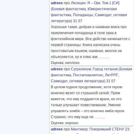
udrees
про
Лисицин
:
Я – Орк. Том 1 [СИ]
(
Боевая фантастика
,
Юмористическая
фантастика
,
Попаданцы
,
Самиздат, сетевая
литература
) 31 07
Хорошая такая, добрая и наивная книга про
приключения попаданца в теле орка в
фэнтезийном мире. Все действо начинается с
первой страницы. Книга написана очень
простоватым языком, наивная, многое не
объясняется, ну и плюс как
………
Оценка: неплохо
udrees
про
Сугралинов
:
Город титанов
(
Боевая
фантастика
,
Постапокалипсис
,
ЛитРПГ
,
Самиздат, сетевая литература
) 31 07
В целом годное продолжение, хотя герою
конечно везет со страшной силой. Прям
кажется, что ему поддаются враги, но это
только улучшает повествование. Умение
управлять зомби – это конечно имба героя.
Странно, что ему еще не
………
Оценка: хорошо
udrees
про
Мантикор
:
Покоривший СТЕНУ 23: