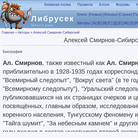
Перейти к основному содержанию
Книжная полка
Правила
Блоги
Форумы
Книги:
[Новые]
[Жанры]
[Серии]
[П
Либрусек
Авторы:
[А]
[Б]
[В]
[Г]
[Д]
[Е]
[Ж]
[З]
[И
Много книг
Вы здесь
Главная
»
Авторы
»
Алексей Смирнов-Сибирский
Алексей Смирнов-Сибирс
Биография
Ал. Смирнов
, также известный как
Ал. Смир
приблизительно в 1928-1935 годах корреспон
"Всемирный следопыт", "Вокруг света" (в те г
"Всемирному следопыту"), "Уральский следопы
публиковавшихся на их страницах очерков и ц
посвящённых, главным образом, исследовани
коренного населения, Тунгусскому феномену и 
"Тайга шумит", "За небесным камнем" и други
году входил в состав участников второй эксп