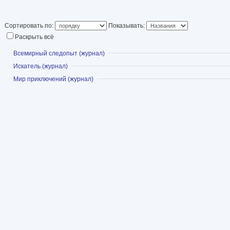
Тунгусского метеорита, направленной на помо
возглавлявшейся Л.А. Куликом.
Сортировать по:
Показывать:
Раскрыть всё
Показать
Всемирный следопыт (журнал)
Показать
Искатель (журнал)
Показать
Мир приключений (журнал)