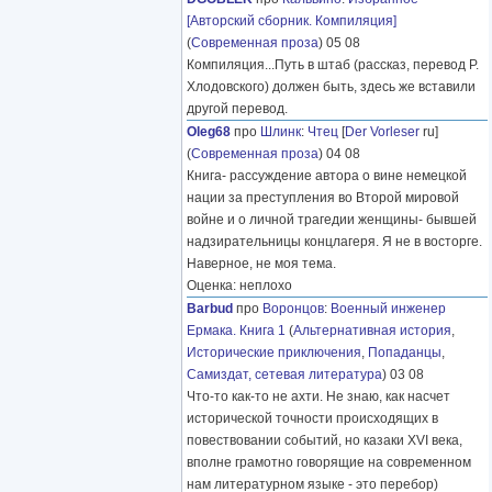
[Авторский сборник. Компиляция]
(
Современная проза
) 05 08
Компиляция...Путь в штаб (рассказ, перевод Р.
Хлодовского) должен быть, здесь же вставили
другой перевод.
Oleg68
про
Шлинк
:
Чтец
[
Der Vorleser
ru]
(
Современная проза
) 04 08
Книга- рассуждение автора о вине немецкой
нации за преступления во Второй мировой
войне и о личной трагедии женщины- бывшей
надзирательницы концлагеря. Я не в восторге.
Наверное, не моя тема.
Оценка: неплохо
Barbud
про
Воронцов
:
Военный инженер
Ермака. Книга 1
(
Альтернативная история
,
Исторические приключения
,
Попаданцы
,
Самиздат, сетевая литература
) 03 08
Что-то как-то не ахти. Не знаю, как насчет
исторической точности происходящих в
повествовании событий, но казаки XVI века,
вполне грамотно говорящие на современном
нам литературном языке - это перебор)