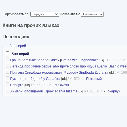
uk.Wikipedia
Сортировать по:
Показывать:
Книги на прочих языках
Переводчик
Скрыть
Вне серий
Вне серий
Гра на багатьох барабанчиках
[
Gra na wielu bębenkach
uk]
1123K, 225 с.
Легенда про зміїне серце, або Друге слово про Якуба Шелю
[
Baśń о wężo
Пригоди Синдбада мореплавця
[
Przygody Sindbada Żeglarza
uk]
5M, 169
Рукопис, знайдений у Сараґосі
[uk]
3M, 572 с.
-
Потоцкий
Спокута
[uk]
1696K, 302 с.
-
Макьюэн
Химерні оповідання
[
Opowiadania bizarne
uk]
631K, 137 с.
-
Токарчук