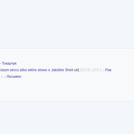
-
Токарчук
wym sercu albo wtóre słowo o Jakóbie Sheli
uk]
1317K, 273 с.
-
Рак
 с.
-
Лесьмян