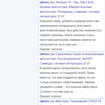
udrees
про
Лисицин
:
Я – Орк. Том 1 [СИ]
(
Боевая фантастика
,
Юмористическая
фантастика
,
Попаданцы
,
Самиздат, сетевая
литература
) 31 07
Хорошая такая, добрая и наивная книга про
приключения попаданца в теле орка в
фэнтезийном мире. Все действо начинается с
первой страницы. Книга написана очень
простоватым языком, наивная, многое не
объясняется, ну и плюс как
………
Оценка: неплохо
udrees
про
Сугралинов
:
Город титанов
(
Боевая
фантастика
,
Постапокалипсис
,
ЛитРПГ
,
Самиздат, сетевая литература
) 31 07
В целом годное продолжение, хотя герою
конечно везет со страшной силой. Прям
кажется, что ему поддаются враги, но это
только улучшает повествование. Умение
управлять зомби – это конечно имба героя.
Странно, что ему еще не
………
Оценка: хорошо
udrees
про
Мантикор
:
Покоривший СТЕНУ 23: