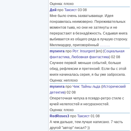
Оценка: плохо
Дей
про
Таксист
03 08
Мне было очень захватывающе. Идея
понравилась неимоверно. Переживательных
моментов тьма, но они не затянуты и не
перерастают в безнадёжность. Седьмая книга
выбивается из общего ряда в лучшую сторону.
Миллиардер, приговорённый
………
mysevra
про
Рот
:
Insurgent
[en] (
Социальная
фантастика
,
Любовная фантастика
) 02 08
Скучнее первой: меньше событий, больше
обид, рефлексии и претензий. Если бы с этой
книги начиналась серия, я бы уже забросила.
Оценка: неплохо
mysevra
про
Чиж
:
Тайны льда
(
Исторический
детектив
) 02 08
Опереточная чепуха в псевдо-ретро стиле с
кучей нелепостей и несуразностей.
Оценка: плохо
RedRoses3
про
Таксист
01 08
А чем дальше, тем лучше написано. 7 часть
другой "автор" писал? ))