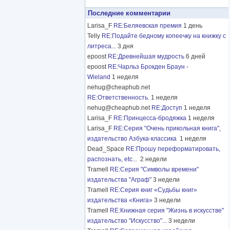
Последние комментарии
Larisa_F
RE:Беляевская премия
1 день
Telly
RE:Подайте бедному копеечку на книжку с
литреса...
3 дня
epoost
RE:Древнейшая мудрость
6 дней
epoost
RE:Чарльз Брокден Браун -
Wieland
1 неделя
nehug@cheaphub.net
RE:Ответственность.
1 неделя
nehug@cheaphub.net
RE:Доступ
1 неделя
Larisa_F
RE:Принцесса-бродяжка
1 неделя
Larisa_F
RE:Серия "Очень прикольная книга",
издательство Азбука-классика
1 неделя
Dead_Space
RE:Прошу переформатировать,
распознать, etc...
2 недели
Tramell
RE:Серия "Символы времени"
издательства "Аграф"
3 недели
Tramell
RE:Серия книг «Судьбы книг»
издательства «Книга»
3 недели
Tramell
RE:Книжная серия "Жизнь в искусстве"
издательство "Искусство"...
3 недели