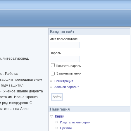
Вход на сайт
Имя пользователя
Пароль
к, литературовед,
Показать пароль
о . Работал
Запомнить меня
 старшим преподавателем
Регистрация
 году защитил
Забыли пароль?
». Ученое звание доцента
тета им. Ивана Франко.
 ряд спецкурсов. С
ыл женат на Алле
Навигация
Книги
Издательские серии
Премии