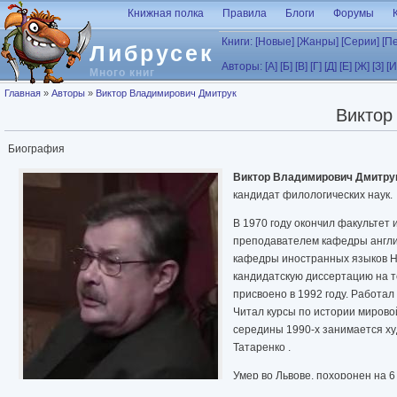
Перейти к основному содержанию
Книжная полка
Правила
Блоги
Форумы
Книги:
[Новые]
[Жанры]
[Серии]
[П
Либрусек
Авторы:
[А]
[Б]
[В]
[Г]
[Д]
[Е]
[Ж]
[З]
[И
Много книг
Вы здесь
Главная
»
Авторы
»
Виктор Владимирович Дмитрук
Виктор
Биография
Виктор Владимирович Дмитру
кандидат филологических наук.
В 1970 году окончил факультет
преподавателем кафедры англи
кафедры иностранных языков На
кандидатскую диссертацию на т
присвоено в 1992 году. Работа
Читал курсы по истории мирово
середины 1990-х занимается ху
Татаренко .
Умер во Львове, похоронен на 6