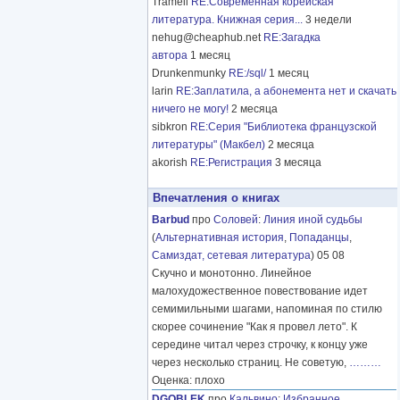
Tramell
RE:Современная корейская
литература. Книжная серия...
3 недели
nehug@cheaphub.net
RE:Загадка
автора
1 месяц
Drunkenmunky
RE:/sql/
1 месяц
larin
RE:Заплатила, а абонемента нет и скачать
ничего не могу!
2 месяца
sibkron
RE:Серия "Библиотека французской
литературы" (Макбел)
2 месяца
akorish
RE:Регистрация
3 месяца
Впечатления о книгах
Barbud
про
Соловей
:
Линия иной судьбы
(
Альтернативная история
,
Попаданцы
,
Самиздат, сетевая литература
) 05 08
Скучно и монотонно. Линейное
малохудожественное повествование идет
семимильными шагами, напоминая по стилю
скорее сочинение "Как я провел лето". К
середине читал через строчку, к концу уже
через несколько страниц. Не советую,
………
Оценка: плохо
DGOBLEK
про
Кальвино
:
Избранное