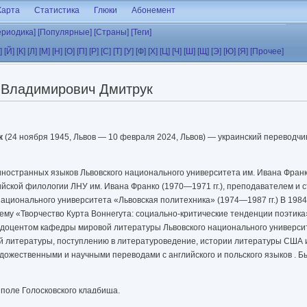
Карта
Статистика
Глюки
Абонемент
ериодика]
[Популярные]
[Страны]
[Теги]
]
[Й]
[К]
[Л]
[М]
[Н]
[О]
[П]
[Р]
[С]
[Т]
[У]
[Ф]
[Х]
[Ц]
[Ч]
[Ш]
[Щ]
[Э]
[Ю]
[Я]
[Прочее]
 Владимирович Дмитрук
к
(24 ноября 1945, Львов — 10 февраля 2024, Львов) — украинский переводчи
 иностранных языков Львовского национального университета им. Ивана Франк
йской филологии ЛНУ им. Ивана Франко (1970—1971 гг.), преподавателем и
ционального университета «Львовская политехника» (1974—1987 гг.) В 1984
ему «Творчество Курта Воннегута: социально-критические тенденции поэтика
л доцентом кафедры мировой литературы Львовского национального универси
й литературы, поступлению в литературоведение, истории литературы США и
дожественными и научными переводами с английского и польского языков . Б
 поле Голосковского кладбища.