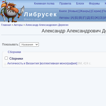
Перейти к основному содержанию
Книжная полка
Правила
Блоги
Форумы
Книги:
[Новые]
[Жанры]
[Серии]
[П
Либрусек
Авторы:
[А]
[Б]
[В]
[Г]
[Д]
[Е]
[Ж]
[З]
[И
Много книг
Вы здесь
Главная
»
Авторы
»
Александр Александрович Дерюгин
Александр Александрович Д
Показывать:
Скрыть
Сборники
Сборники
Античность и Византия [коллективная монография]
9M, 424 с.