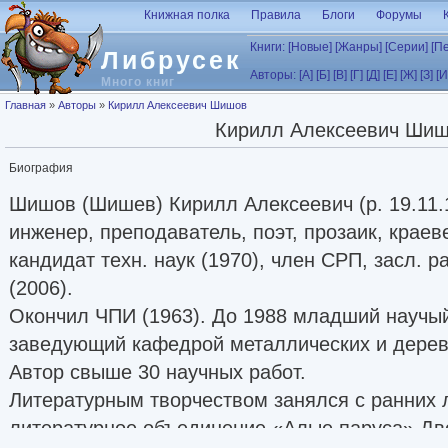
Перейти к основному содержанию
Книжная полка
Правила
Блоги
Форумы
Книги:
[Новые]
[Жанры]
[Серии]
[П
Либрусек
Авторы:
[А]
[Б]
[В]
[Г]
[Д]
[Е]
[Ж]
[З]
[И
Много книг
Вы здесь
Главная
»
Авторы
»
Кирилл Алексеевич Шишов
Кирилл Алексеевич Ши
Биография
Шишов (Шишев) Кирилл Алексеевич (р. 19.11.1
инженер, преподаватель, поэт, прозаик, краев
кандидат техн. наук (1970), член СРП, засл. 
(2006).
Окончил ЧПИ (1963). До 1988 младший научый
заведующий кафедрой металлических и дерев
Автор свыше 30 научных работ.
Литературным творчеством занялся с ранних 
литературное объединение «Алые паруса» Дв