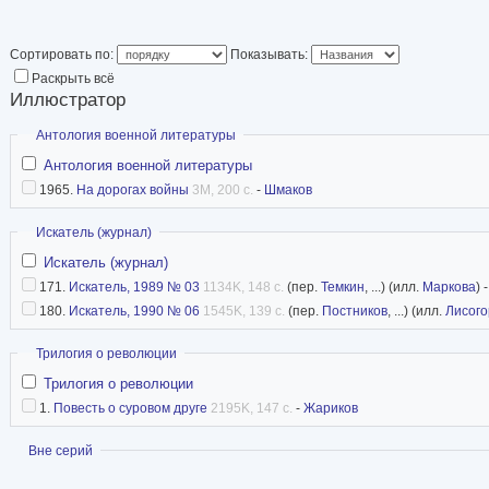
оформление книг: И. Коробейникова “Голубая е
Бунькова “В семнадцать мальчишеских лет” (ту
Сортировать по:
Показывать:
Фурманова “Чапаев” (тушь, 1969); станковую с
Раскрыть всё
Иллюстратор
(бетон, 1973), “О товарищах” (чугун, 1977) и 
Скрыть
Антология военной литературы
1987). В 1968 на выставке книжной графики 
Антология военной литературы
кн. Глебова “Степные орлы” (тушь, 1964). В 19
1965.
На дорогах войны
3M, 200 с.
-
Шмаков
“Советская Россия” (Москва) выставлялась ка
(тушь, 1969). В 1989 на выставке “Художники 
Скрыть
Искатель (журнал)
повторно графика к кн. Фурманова “Чапаев” (1
Искатель (журнал)
171.
Искатель, 1989 № 03
1134K, 148 с.
(пер.
Темкин
, ...) (илл.
Маркова
) 
скульптура “О товарищах” (1977). С 1957 Ф. р
180.
Искатель, 1990 № 06
1545K, 139 с.
(пер.
Постников
, ...) (илл.
Лисого
обл. выставках.
Скрыть
Трилогия о революции
Умер 2013 году в Челябинске.
Трилогия о революции
1.
Повесть о суровом друге
2195K, 147 с.
-
Жариков
Показать
Вне серий