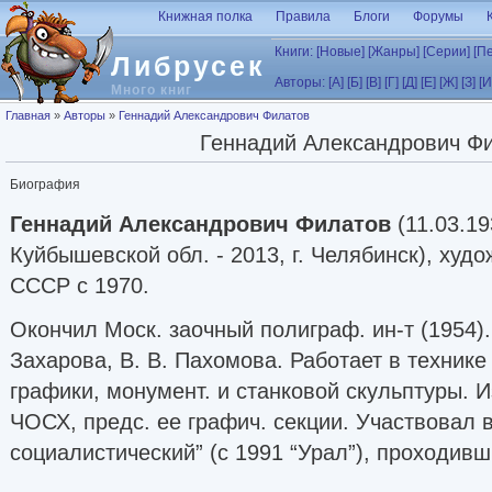
Перейти к основному содержанию
Книжная полка
Правила
Блоги
Форумы
Книги:
[Новые]
[Жанры]
[Серии]
[П
Либрусек
Авторы:
[А]
[Б]
[В]
[Г]
[Д]
[Е]
[Ж]
[З]
[И
Много книг
Вы здесь
Главная
»
Авторы
»
Геннадий Александрович Филатов
Геннадий Александрович Ф
Биография
Геннадий Александрович Филатов
(11.03.19
Куйбышевской обл. - 2013, г. Челябинск), худо
СССР с 1970.
Окончил Моск. заочный полиграф. ин-т (1954).
Захарова, В. В. Пахомова. Работает в технике
графики, монумент. и станковой скульптуры. 
ЧОСХ, предс. ее графич. секции. Участвовал в
социалистический” (с 1991 “Урал”), проходив
Перми, Чел., Уфе, Тюмени и Кургане с 1964 п