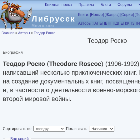
Перейти к основному содержанию
Книжная полка
Правила
Блоги
Форумы
Книги:
[Новые]
[Жанры]
[Серии]
[П
Либрусек
Авторы:
[А]
[Б]
[В]
[Г]
[Д]
[Е]
[Ж]
[З]
[И
Много книг
Вы здесь
Главная
»
Авторы
»
Теодор Роско
Теодор Роско
Биография
Теодор Роско
(
Theodore Roscoe
) (1906-1992
написавший несколько приключенческих книг.
на создание документальных книг, посвящен
и, в частности о деятельности военно-морско
второй мировой войны.
Сортировать по:
Показывать:
Скрыть
Вне серий