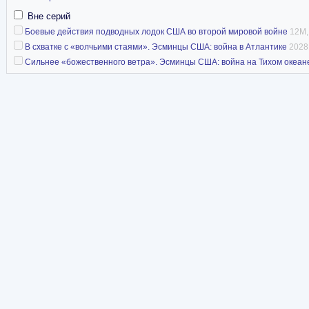
Вне серий
Боевые действия подводных лодок США во второй мировой войне
12M,
В схватке с «волчьими стаями». Эсминцы США: война в Атлантике
2028K
Сильнее «божественного ветра». Эсминцы США: война на Тихом океан