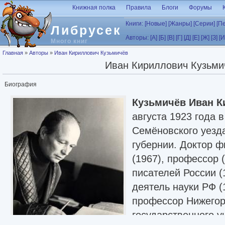
Перейти к основному содержанию
Книжная полка
Правила
Блоги
Форумы
Книги:
[Новые]
[Жанры]
[Серии]
[П
Либрусек
Авторы:
[А]
[Б]
[В]
[Г]
[Д]
[Е]
[Ж]
[З]
[И
Много книг
Вы здесь
Главная
»
Авторы
»
Иван Кириллович Кузьмичёв
Иван Кириллович Кузьми
Биография
Кузьмичёв Иван 
августа 1923 года 
Семёновского уезд
губернии. Доктор ф
(1967), профессор 
писателей России (
деятель науки РФ (
профессор Нижегор
государственного у