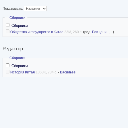
Показывать:
Скрыть
Сборники
Сборники
Общество и государство в Китае
23M, 260 с.
(ред.
Бокщанин
, ...)
Редактор
Скрыть
Сборники
Сборники
История Китая
1868K, 784 с.
-
Васильев