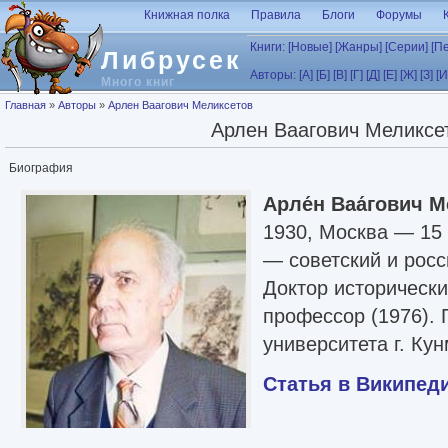
Перейти к основному содержанию
Книжная полка
Правила
Блоги
Форумы
Книги:
[Новые]
[Жанры]
[Серии]
[П
Либрусек
Авторы:
[А]
[Б]
[В]
[Г]
[Д]
[Е]
[Ж]
[З]
[И
Много книг
Вы здесь
Главная
»
Авторы
»
Арлен Ваагович Меликсетов
Арлен Ваагович Меликсе
Биография
Арле́н Ваа́гович М
1930, Москва — 15
— советский и росс
Доктор исторически
профессор (1976).
университета г. Кун
Статья в Википед