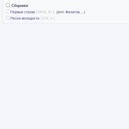
Сборники
Первые строки
1895K, 87 с.
(илл.
Филатов
, ...)
Песня молодости
137K, 9 с.