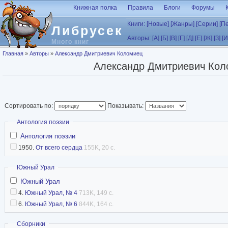
Перейти к основному содержанию
Книжная полка
Правила
Блоги
Форумы
Книги:
[Новые]
[Жанры]
[Серии]
[П
Либрусек
Авторы:
[А]
[Б]
[В]
[Г]
[Д]
[Е]
[Ж]
[З]
[И
Много книг
Вы здесь
Главная
»
Авторы
»
Александр Дмитриевич Коломиец
Александр Дмитриевич Кол
Сортировать по:
Показывать:
Скрыть
Антология поэзии
Антология поэзии
1950.
От всего сердца
155K, 20 с.
Скрыть
Южный Урал
Южный Урал
4.
Южный Урал, № 4
713K, 149 с.
6.
Южный Урал, № 6
844K, 164 с.
Скрыть
Сборники