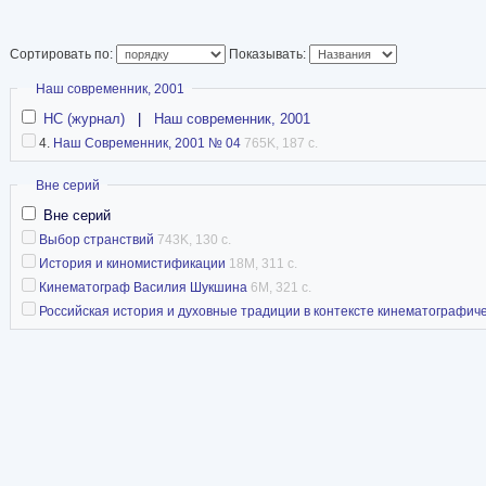
киноведческий фак
государственного института кинематографии 
Сортировать по:
Показывать:
годах работал редактором в издательстве «Со
Скрыть
Наш современник, 2001
года — ведущий научный сотрудник НИИ кинои
НС (журнал)
|
Наш современник, 2001
4.
Наш Современник, 2001 № 04
765K, 187 с.
Печатался с 1964 года, первая публикация — 
1981 году защитил диссертацию на соискание
Скрыть
Вне серий
кандидата искусствоведения «Проблемы кине
Вне серий
Выбор странствий
743K, 130 с.
творчества В. М. Шукшина». В 2006 году в НИ
История и киномистификации
18M, 311 с.
диссертацию на соискание учёной степени до
Кинематограф Василия Шукшина
6M, 321 с.
по теме «Российская история и духовные трад
Российская история и духовные традиции в контексте кинематографиче
кинематографического творчества».
Умер 22 марта 2016 года в Москве. Похороне
кладбище.
Википедия