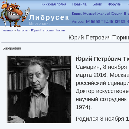
Перейти к основному содержанию
Книжная полка
Правила
Блоги
Форумы
Книги:
[Новые]
[Жанры]
[Серии]
[П
Либрусек
Авторы:
[А]
[Б]
[В]
[Г]
[Д]
[Е]
[Ж]
[З]
[И
Много книг
Вы здесь
Главная
»
Авторы
»
Юрий Петрович Тюрин
Юрий Петрович Тюри
Биография
Ю́рий Петро́вич Т
Самарин; 8 ноября
марта 2016, Москва
российский сценари
Доктор искусствове
научный сотрудник 
1974).
Родился 8 ноября 1
семье рабочих. В 1