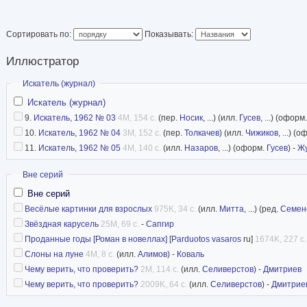
Сортировать по:
Показывать:
Иллюстратор
Скрыть
Искатель (журнал)
Искатель (журнал)
9.
Искатель, 1962 № 03
4M, 154 с.
(пер.
Носик
, ...) (илл.
Гусев
, ...) (оформ
10.
Искатель, 1962 № 04
3M, 152 с.
(пер.
Толкачев
) (илл.
Чижиков
, ...) (
11.
Искатель, 1962 № 05
4M, 140 с.
(илл.
Назаров
, ...) (оформ.
Гусев
) -
Жу
Скрыть
Вне серий
Вне серий
Весёлые картинки для взрослых
975K, 34 с.
(илл.
Митта
, ...) (ред.
Семен
Звёздная карусель
25M, 69 с.
-
Сапгир
Проданные годы [Роман в новеллах]
[
Parduotos vasaros
ru]
1674K, 227 с.
Слоны на луне
4M, 8 с.
(илл.
Алимов
) -
Коваль
Чему верить, что проверить?
2M, 114 с.
(илл.
Селиверстов
) -
Дмитриев
Чему верить, что проверить?
2009K, 64 с.
(илл.
Селиверстов
) -
Дмитрие