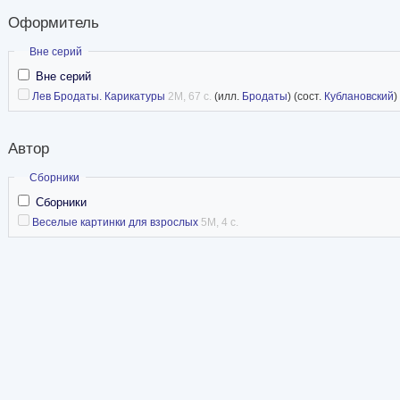
Оформитель
Скрыть
Вне серий
Вне серий
Лев Бродаты. Карикатуры
2M, 67 с.
(илл.
Бродаты
) (сост.
Кублановский
)
Автор
Скрыть
Сборники
Сборники
Веселые картинки для взрослых
5M, 4 с.