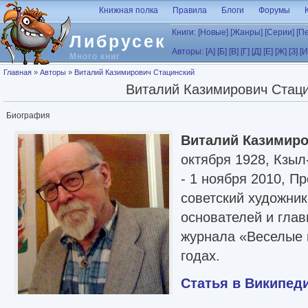
Перейти к основному содержанию
Книжная полка
Правила
Блоги
Форумы
Книги:
[Новые]
[Жанры]
[Серии]
[П
Либрусек
Авторы:
[А]
[Б]
[В]
[Г]
[Д]
[Е]
[Ж]
[З]
[И
Много книг
Вы здесь
Главная
»
Авторы
»
Виталий Казимирович Стацинский
Виталий Казимирович Стац
Биография
Виталий Казимиро
октября 1928, Кзы
- 1 ноября 2010, П
советский художник
основателей и глав
журнала «Веселые 
годах.
Статья в Википед