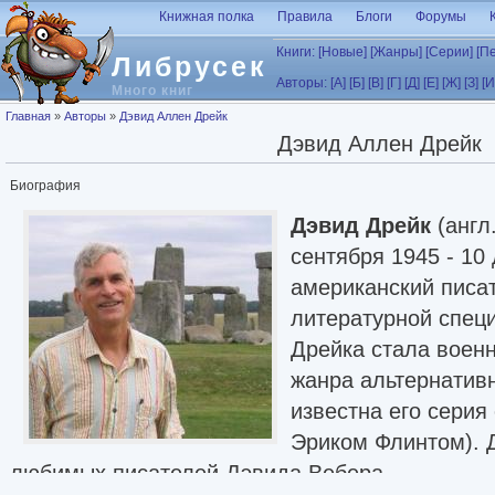
Перейти к основному содержанию
Книжная полка
Правила
Блоги
Форумы
Книги:
[Новые]
[Жанры]
[Серии]
[П
Либрусек
Авторы:
[А]
[Б]
[В]
[Г]
[Д]
[Е]
[Ж]
[З]
[И
Много книг
Вы здесь
Главная
»
Авторы
»
Дэвид Аллен Дрейк
Дэвид Аллен Дрейк
Биография
Дэвид Дрейк
(англ
сентября 1945 - 10
американский писа
литературной спец
Дрейка стала военн
жанра альтернатив
известна его серия
Эриком Флинтом). 
любимых писателей Дэвида Вебера.