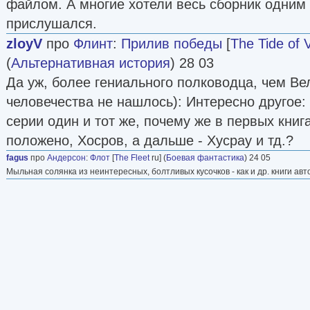
файлом. А многие хотели весь сборник одним
прислушался.
zloyV
про
Флинт
:
Прилив победы
[
The Tide of V
(
Альтернативная история
) 28 03
Да уж, более гениального полководца, чем Ве
человечества не нашлось): Интересно другое:
серии один и тот же, почему же в первых книга
положено, Хосров, а дальше - Хусрау и тд.?
fagus
про
Андерсон
:
Флот
[
The Fleet
ru] (
Боевая фантастика
) 24 05
Мыльная солянка из неинтересных, болтливых кусочков - как и др. книги авт