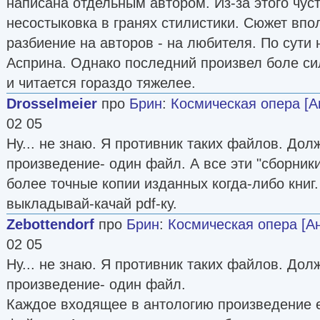
написана отдельным автором. Из-за этого чус
несостыковка в гранях стилистики. Сюжет впо
разбиение на авторов - на любителя. По сути
Асприна. Однако последний произвел боле си
и читается гораздо тяжелее.
Drosselmeier
про
Брин
:
Космическая опера [А
02 05
Ну... не знаю. Я противник таких файлов. Дол
произведение- один файл. А все эти "сборник
более точные копии изданных когда-либо книг.
выкладывай-качай pdf-ку.
Zebottendorf
про
Брин
:
Космическая опера [А
02 05
Ну... не знаю. Я противник таких файлов. Дол
произведение- один файл.
Каждое входящее в антологию произведение е