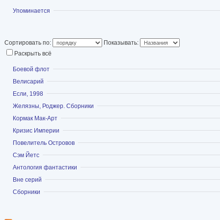
Статья в Википедии
Показать
Упоминается
библиография (Фантлаб)
Сортировать по:
Показывать:
Раскрыть всё
Показать
Боевой флот
Показать
Велисарий
Показать
Если, 1998
Показать
Желязны, Роджер. Сборники
Показать
Кормак Мак-Арт
Показать
Кризис Империи
Показать
Повелитель Островов
Показать
Сэм Йетс
Показать
Антология фантастики
Показать
Вне серий
Показать
Сборники