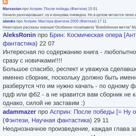
Marvastan
про
Асприн
:
После победы
(
Фэнтези
) 15 01
Начало разочаровыает, ну и концовка очевидна. Но в целом читается легко и
abooks
про
Асприн
:
Мастера фэнтези 2005
(
Фэнтези
) 17 11
Некоторые рассказы хороши! Особенно позабавила "Влюблённая метла" Ма
AleksRonin
про
Брин
:
Космическая опера [Ант
фантастика
) 22 07
Интересная по содержанию книга - любопытно
сразу с новичками!!!!
Большое спасибо, респект и уважуха сделав
именно сборник, поскольку должно быть именн
разберутся что им нужно качать - по одному ф
пдф или фб2 - а не нравится вам сборник не 
однако, силой не заставим :)
adammazer
про
Асприн
:
После победы [= Ну о
(
Фэнтези
,
Научная фантастика
) 29 11
Неоднозначное произведение, каждая глава за