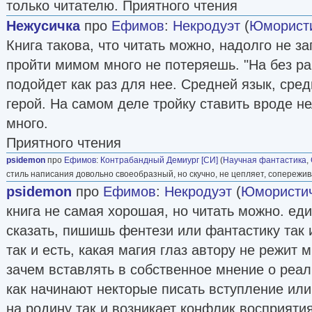
только читателю. Приятного чтения
Нежусичка
про
Ефимов
:
Некродуэт
(
Юмористи
Книга такова, что читать можно, надолго не з
пройти мимом много не потеряешь. "На без ра
подойдет как раз для нее. Средней язык, сре
герой. На самом деле тройку ставить вроде н
много.
Приятного чтения
psidemon
про
Ефимов
:
Контрабандный Демиург [СИ]
(
Научная фантастика
,
стиль написания довольно своеобразный, но скучно, не цепляет, сопережив
psidemon
про
Ефимов
:
Некродуэт
(
Юмористич
книга не самая хорошая, но читать можно. еди
сказать, пишишь фентези или фантастику так 
так и есть, какая магия глаз автору не режит 
зачем вставлять в собственное мнение о реа
как начинают некторые писать вступление или
на родину так и возникает конфлик восприяти