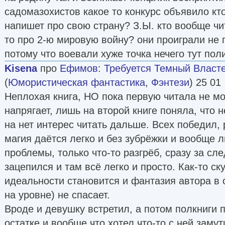
садомазохистов какое то конкурс объявило к
напишет про свою страну? З.Ы. кто вообще чи
то про 2-ю мировую войну? они проиграли не п
потому что воевали хуже точка нечего тут по
Kisena
про
Ефимов
:
Требуется Темный Властели
(
Юмористическая фантастика
,
Фэнтези
) 25 01
Неплохая книга, НО пока первую читала не мо
напрягает, лишь на второй книге поняла, что 
на нет интерес читать дальше. Всех победил, 
магия даётся легко и без зубрёжки и вообще 
проблемы, только что-то разгрёб, сразу за с
зацепился и там всё легко и просто. Как-то ск
идеальности становится и фантазия автора в 
на уровне) не спасает.
Вроде и девушку встретил, а потом полкниги п
остатке и вообще что хотел что-то с ней замут