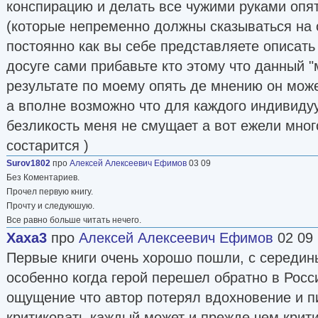
конспирацию и делать все чужими руками опя
(которые непременно должны сказываться на 
постоянно как вы себе представляете описать
досуге сами прибавьте кто этому что данный 
результате по моему опять де мнению он може
а вполне возможно что для каждого индивиду
безликость меня не смущает а вот ежели мног
состарится )
Surov1802
про
Алексей Алексеевич Ефимов
03 09
Без Коментариев.
Прочел первую книгу.
Прочту и следуюшую.
Все равно больше читать нечего.
Xaxa3
про
Алексей Алексеевич Ефимов
02 09
Первые книги очень хорошо пошли, с середины
особенно когда герой перешел обратно в Росс
ощущение что автор потерял вдохновение и п
критиковать каждый может и прежде чем крит