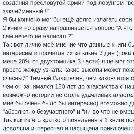
создания пресловутой армии под лозунгом "в
заклейменный !"
Я бы кончено мог бы ещё долго излагать свои 
2 книги но сразу напрашивается вопрос "А что
сам нечего не написал ?"
Так вот лично моё мнение что данные книги б
интересны и прочитав их за какие 3 дня (пока
мене 20% от двухтомника 3 части) я не мог от
просто жажду узнать: какие высоты может пок
счасный" Темный Властелин, чем закончится 
чем он занимался 150 лет до знакомства с на
возможно истории не столь удачливых властел
мне бы очень было бы интересно) возможно д
"абсолютно безучастного" и "ни во что не вм
Так как из его краткого появления в 1 книге по
довольна интересная и насыщена приключен