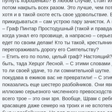
пугнуть хорошенько? В любом случае, стоит и
потом накрыть всех разом. Это лучше, чем пот
хотя и в такой охоте есть свое удовольствие.
прикидываться – сам устрою пару зачисток. А 
– Граф Пинтар Простодушный (такой и правда 
когда узнал его прозвище, а напрасно – серь
едет по своим делам! Кто ты такой, крестьяни
перегораживать дорогу его Сиятельству?
– Етить его по полю, целый граф? Настоящий? 
быть, тада Херцог Лесной. – С этими словами
то ли своей удаче, то ли сомнительной шутке.
покудава в ежиков вас не превратили! – С эт
показались еще шестеро разбойников. Они яв
иллюзию серьезного численного превосходств
всего трое – это они зря. Вообще, Шрам с ре
красавцев даже семеро на троих и не вспотели