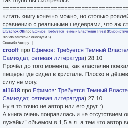
так глупо бы смотрелось.
====================================
читать книгу конечно можно, но столько рояле
сравнению с реальными шедеврами, что аж ст
Litvachok Olli
про
Ефимов
:
Требуется Темный Властелин [litres]
(
Юмористиче
Люблю вентези с обоснуем :-)
Спасибо Автору :-)
crooff
про
Ефимов
:
Требуется Темный Власте
Самиздат, сетевая литература
) 28 10
Прочёл до того момента, как властелин поеха
пещеры где сидел в кристале. Плоско и дёшев
силу не могу.
al1618
про
Ефимов
:
Требуется Темный Власте
Самиздат, сетевая литература
) 27 10
Ну я то точно не автор или его друг :)
А книга очень понравилась и не отсутствием 
лужайки" объемом в 1,5 а.л. а тем что автор 