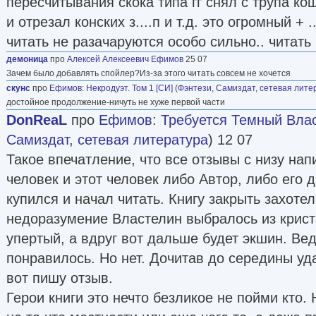
пересчитывания скока типа гг снял с трупа к
и отрезал конских з....п и т.д. это огромный + 
читать не разачаруются особо сильно.. читать
демоница
про
Алексей Алексеевич Ефимов
25 07
Зачем было добавлять спойлер?Из-за этого читать совсем не хочется
скунс
про
Ефимов
:
Некродуэт. Том 1 [СИ]
(
Фэнтези
,
Самиздат, сетевая лите
достойное продолжение-ничуть не хуже первой части
DonReaL
про
Ефимов
:
Требуется Темный Влас
Самиздат, сетевая литература
) 12 07
Такое впечатление, что все отзывы с низу нап
человек и этот человек либо Автор, либо его д
купился и начал читать. Книгу закрыть захотел
недоразумение Властелин выбралось из крист
упертый, а вдруг вот дальше будет экшин. Вед
понравилось. Но нет. Дочитав до середины уд
вот пишу отзыв.
Герои книги это нечто безликое не пойми кто.