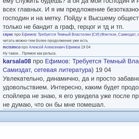
ему служить будешь? а он да мой господин и н
всех главных. И я им предложение безотказное
господин и на метку. Пойду к Высшему общест
только не бандит а граф, герцог и тд и тп.
скунс
про
Ефимов
:
Требуется Темный Властелин [СИ]
(
Фэнтези
,
Самиздат, 
читать можно-тем более продолжение уже есть
mctsimco
про
Алексей Алексеевич Ефимов
19 04
Ну такое... Прямое как рельса.
karsala08
про
Ефимов
:
Требуется Темный Вла
Самиздат, сетевая литература
) 19 04
Увлекательно, динамично, да и просто забавн
удовольствием. Интересно, каким будет продо
спойлера не знаю, я его увидела уже после пр
не думаю, что он бы мне помешал.