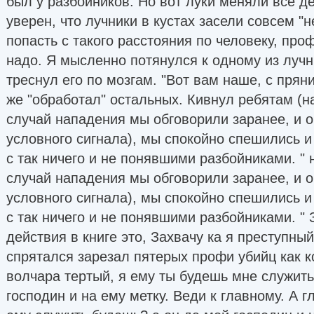
был у разбойников. Но вот луки меняли все де
уверен, что лучники в кустах засели совсем "не
попасть с такого расстояния по человеку, пр
надо. Я мысленно потянулся к одному из лучн
треснул его по мозгам. "Вот вам наше, с прян
же "обработал" остальных. Кивнул ребятам (
случай нападения мы обговорили заранее, и 
условного сигнала), мы спокойно спешились и
с так ничего и не понявшими разбойниками. " 
случай нападения мы обговорили заранее, и 
условного сигнала), мы спокойно спешились и
с так ничего и не понявшими разбойниками. 
действия в книге это, Захвачу ка я преступны
спрятался зарезал пятерых профи убийц как к
волчара тертый, я ему ты будешь мне служить,
господин и на ему метку. Веди к главному. А г