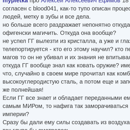
mypletka
про
Алексей Алексеевич Ефимов
18
согласен с blood041, как-то тупо описан проц
людей, метку в зубы и все дела.
но больше всего раздражает непонятно откуд
офигенски магичить. Откуда она вообще?
не успел ГГ вылезти из кристалла, а уже и гла
телепортируется - кто его этому научил? кто 
магов то он не убивал и их знания не впитыва
откуда ГГ вообще знал как ковать оружие? им
что, случайно в своем мире прочитал как ком
высокоуглеродистую сталь, а потом еще и за
же полнейшая!
Если ГГ все знает и обладает переданными е
самым МИРом, то нафига так заморачиваться
империи?
Сразу бы дали ему силы создавать из воздуха в