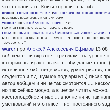
что-то написать. Книги хорошие спасибо.
скунс
про
Ефимов
:
Некродуэт [СИ]
(
Фэнтези
,
Самиздат, сетевая литература
нормальное продолжение-вполне читаемо
voidcaller
про
Алексей Алексеевич Ефимов
16 08
Прочитал 3 книги не отрываясь, нормально пошло.
Fox12
про
Ефимов
:
Требуется Темный Властелин [СИ]
(
Фэнтези
,
Самиздат, 
Как это можно назвать: "хороша", "отлично", ... Мне страшно представить, 
такие оценки... :))
warer
про
Алексей Алексеевич Ефимов
13 08
вобщем если вкратце - критикам - на уровне 
который высирают нынче необузданые толпы 
истеричных баб, педерастов, урапатриотов, 
студентов и т.д. нужное подчеркнуть) писак п
автор вобщем и ни че так смотрится .... неск
но так сейчас модно, а в целом читать можно
квестоподобное чтиво ... вполне ни че так напи
умствований и это плюс + нет постоянного зад