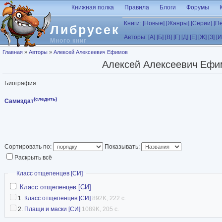
Перейти к основному содержанию
Книжная полка
Правила
Блоги
Форумы
Книги:
[Новые]
[Жанры]
[Серии]
[П
Либрусек
Авторы:
[А]
[Б]
[В]
[Г]
[Д]
[Е]
[Ж]
[З]
[И
Много книг
Вы здесь
Главная
»
Авторы
»
Алексей Алексеевич Ефимов
Алексей Алексеевич Ефи
Биография
(следить)
Самиздат
Сортировать по:
Показывать:
Раскрыть всё
Скрыть
Класс отщепенцев [СИ]
Класс отщепенцев [СИ]
1.
Класс отщепенцев [СИ]
892K, 222 с.
2.
Плащи и маски [СИ]
1089K, 205 с.