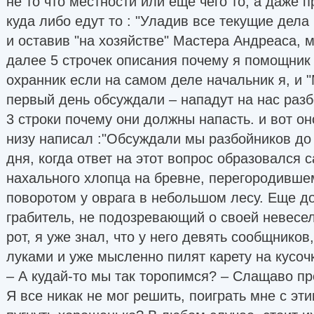
не то что местности или еще чего то, а даже 
куда либо едут то : "Уладив все текущие дела 
и оставив "на хозяйстве" Мастера Андреаса, м
далее 5 строчек описания почему я помощник 
охранник если на самом деле начальник я, и
первый день обсуждали – нападут на нас разб
3 строки почему они должны напасть. и вот оно
низу написал :"Обсуждали мы разбойников д
дня, когда ответ на этот вопрос образовался 
нахального хлопца на бревне, перегородившем
поворотом у оврага в небольшом лесу. Еще до
грабитель, не подозревающий о своей невесел
рот, я уже знал, что у него девять сообщников
луками и уже мысленно пилят карету на кусоч
– А кудай-то мы так торопимся? – Слащаво пр
Я все никак не мог решить, поиграть мне с эт