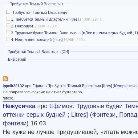
Скрыть
Требуется Темный Властелин
Требуется Темный Властелин
1.
Требуется Темный Властелин [litres]
1400K, 297 с.
2.
Некродуэт
2083K, 423 с.
3.
Трудовые будни Темного Властелина [= Все оттенки серых будней ; Lit
4.
Нежелание желаний [litres]
1398K, 200 с.
Показать
Требуется Темный Властелин [СИ]
Показать
Вне серий
ippolit20132
про
Ефимов
:
Требуется Темный Властелин [litres]
(
Юмористичес
Не понравилось,похоже на отчет бухгалтера.
плохо.
Нежусичка
про
Ефимов
:
Трудовые будни Темн
оттенки серых будней ; Litres]
(
Фэнтези
,
Попад
фэнтези
) 16 03
Не хуже не лучше придушившей, читать можно