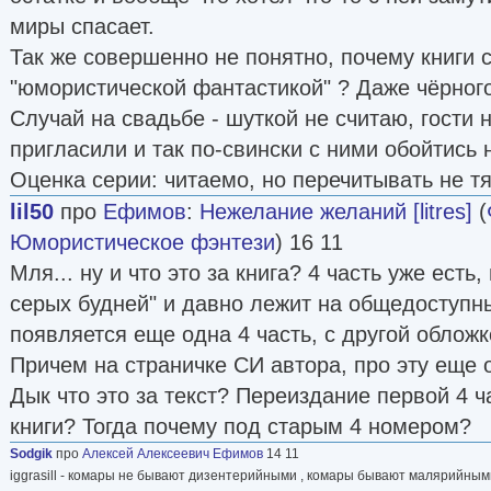
миры спасает.
Так же совершенно не понятно, почему книги 
"юмористической фантастикой" ? Даже чёрног
Случай на свадьбе - шуткой не считаю, гости 
пригласили и так по-свински с ними обойтись
Оценка серии: читаемо, но перечитывать не тя
lil50
про
Ефимов
:
Нежелание желаний [litres]
(
Юмористическое фэнтези
) 16 11
Мля... ну и что это за книга? 4 часть уже есть
серых будней" и давно лежит на общедоступны
появляется еще одна 4 часть, с другой обложк
Причем на страничке СИ автора, про эту еще о
Дык что это за текст? Переиздание первой 4 ч
книги? Тогда почему под старым 4 номером?
Sodgik
про
Алексей Алексеевич Ефимов
14 11
iggrasill - комары не бывают дизентерийными , комары бывают малярийными