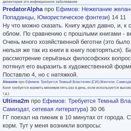
дизентерия это инфекционное заболевание
PredatorAlpha
про
Ефимов
:
Нежелание желаний
Попаданцы
,
Юмористическое фэнтези
) 14 11
Ну что можно сказать. Книгу ждал давно, и, к
облом. По сравнению с прошлыми книгами - в
Очень много хозяйственной беготни (это было
нельзя же так из книги в книгу повторяться). 
рассмотрение серьёзных философских вопросо
потянул его выразить в художественной форм
Поставлю 4, но с натяжкой.
Alvasete
про
Ефимов
:
Требуется Темный Властелин [СИ]
(
Фэнтези
,
Самизда
Коня требуется кормить минимум пять раз в день, если используется высоко
т.д.).
Ultima2m
про
Ефимов
:
Требуется Темный Вла
Самиздат, сетевая литература
) 30 06
ГГ поехал на пикник в 10 минутах от города. 
корм. Тут у меня возникли вопросы: