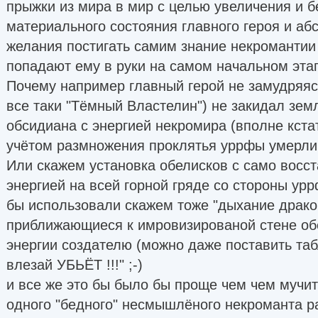
прыжки из мира в мир с целью увеличения и б
материального состояния главного героя и аб
желания постигать самим знание некромантии 
попадают ему в руки на самом начальном этап
Почему например главный герой не замудряяс
все таки "Тёмный Властелин") не закидал зе
обсидиана с энергией некромира (вполне кстат
учётом размножения проклятья уррфы умерли 
Или скажем установка обелисков с само вос
энергией на всей горной гряде со стороны ур
бы использовали скажем тоже "дыхание драко
приближающиеся к имровизированой стене об
энергии создателю (можно даже поставить таб
влезай УБЬЁТ !!!" ;-)
и все же это бы было бы проще чем чем мучит
одного "бедного" несмышлёного некроманта р