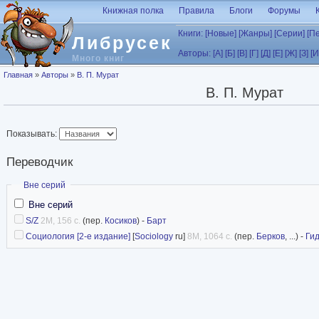
Перейти к основному содержанию
Книжная полка
Правила
Блоги
Форумы
Книги:
[Новые]
[Жанры]
[Серии]
[П
Либрусек
Авторы:
[А]
[Б]
[В]
[Г]
[Д]
[Е]
[Ж]
[З]
[И
Много книг
Вы здесь
Главная
»
Авторы
»
В. П. Мурат
В. П. Мурат
Показывать:
Переводчик
Скрыть
Вне серий
Вне серий
S/Z
2M, 156 с.
(пер.
Косиков
) -
Барт
Социология [2-е издание]
[
Sociology
ru]
8M, 1064 с.
(пер.
Берков
, ...) -
Ги