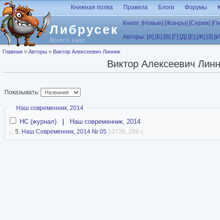
Перейти к основному содержанию
Книжная полка
Правила
Блоги
Форумы
Книги:
[Новые]
[Жанры]
[Серии]
[П
Либрусек
Авторы:
[А]
[Б]
[В]
[Г]
[Д]
[Е]
[Ж]
[З]
[И
Много книг
Вы здесь
Главная
»
Авторы
»
Виктор Алексеевич Линник
Виктор Алексеевич Линн
Показывать:
Скрыть
Наш современник, 2014
НС (журнал)
|
Наш современник, 2014
5.
Наш Современник, 2014 № 05
1372K, 286 с.