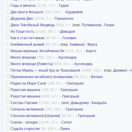
иллюстрации
Годы и минуты
1113K, 73 с.
-
Гудов
Два брата Фонцати
22M, 296 с.
-
Курдюмов
Дедушка Джо
1004K, 7 с.
-
Гершензон
Джон Том Малый Медведь
658K, 6 с.
(пер.
Поливанов
) -
Генри
Из Гощи гость
1816K, 365 с.
-
Давыдов
Как я стал летчиком
2M, 66 с.
-
Головин
Клейменный рыжий
4M, 28 с.
(пер.
Хавкина
) -
Верга
Мишка-воришка. Китайченок Ли
421K, 18 с.
-
Барто
Много впереди
15M, 152 с.
-
Ауслендер
Много впереди [Повесть]
905K, 54 с.
-
Ауслендер
Питер Мариц — юный бур из Трансвааля
1085K, 153 с.
(пер.
Дерман
) -
Приключения китайского болванчика
3M, 60 с.
-
Вяткин
Радио на Маре-Сале
10M, 36 с.
-
Григорьев
Рукастая машина
13M, 36 с.
-
Григорьев
Рукастая машина
810K, 14 с.
-
Григорьев
Сестры Горские
1218K, 161 с.
(илл.
Давыдова
) -
Кандыба
Сигналы великанов
15M, 168 с.
-
Григорьев
Сигналы великанов [сборник]
3M, 55 с.
-
Григорьев
Сказка - загадка
1924K, 32 с.
-
Сегал
Судьба открытия
3M, 426 с.
-
Лукин