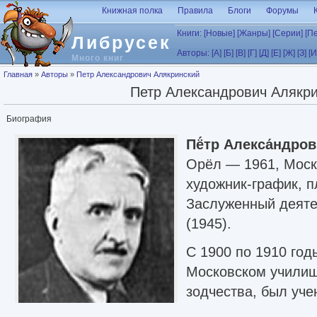
Перейти к основному содержанию
Книжная полка
Правила
Блоги
Форумы
Книги:
[Новые]
[Жанры]
[Серии]
[П
Либрусек
Авторы:
[А]
[Б]
[В]
[Г]
[Д]
[Е]
[Ж]
[З]
[И
Много книг
Вы здесь
Главная
»
Авторы
»
Петр Александрович Алякринский
Петр Александрович Алякр
Биография
Пё́тр Алекса́ндро
Орёл — 1961, Моск
художник-график, п
Заслуженный деяте
(1945).
С 1900 по 1910 год
Московском училищ
зодчества, был уче
С 1910 года участв