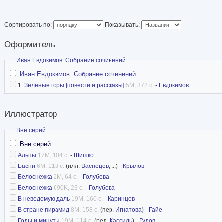
1912 года работает
московских журнал
Сортировать по:
Показывать:
печать шаржи и театральные зарисовки. С 191
Оформитель
Рязани и Козлове (ныне Мичуринск) театраль
Скрыть
Иван Евдокимов. Собрание сочинений
С 1918 по 1922 годы живёт в Ярославле. Пре
Иван Евдокимов. Собрание сочинений
школе и Свободных художественных мастерск
1.
Зеленые горы [повести и рассказы]
5M, 372 с.
-
Евдокимов
Художественным отдела ярославского РОСТА.
В 1922 году переехал в Москву. Сотрудничал 
Иллюстратор
Нива», «30 дней», «Безбожник». Иллюстриров
Скрыть
Вне серий
крупных издательствах (Гослитиздат, Детгиз 
Вне серий
«Аэлиту» Алексея Толстого, стихи Демьяна Бе
Альпы
17M, 104 с.
-
Шишко
Работал в области станковой графики.
Басни
6M, 113 с.
(илл.
Васнецов
, ...) -
Крылов
Во время Великой Отечественной войны созда
Белоснежка
2M, 64 с.
-
Голубева
Белоснежка
690K, 23 с.
-
Голубева
плакатов-лубков.
В неведомую даль
19M, 160 с.
-
Каринцев
Источник Википедия
В стране пирамид
8M, 158 с.
(пер.
Игнатова
) -
Гайе
Годы и минуты
19M, 114 с.
(ред.
Кассиль
) -
Гудов