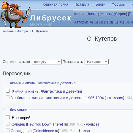
Перейти к основному содержанию
Книжная полка
Правила
Блоги
Форумы
Книги:
[Новые]
[Жанры]
[Серии]
[П
Либрусек
Авторы:
[А]
[Б]
[В]
[Г]
[Д]
[Е]
[Ж]
[З]
[И
Много книг
Вы здесь
Главная
»
Авторы
»
С. Кутепов
С. Кутепов
Сортировать по:
Показывать:
Переводчик
Скрыть
Химия и жизнь. Фантастика и детектив
Химия и жизнь. Фантастика и детектив
3.
«Химия и жизнь». Фантастика и детектив. 1985-1994 [антология]
19M,
Скрыть
Вне серий
Вне серий
Колодец
[
Hey, You Down There!
ru]
36K, 9 с.
-
Рольсет
Совпадение
[
Coincidence
ru]
185K, 6 с.
-
Нолан