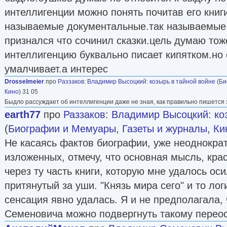
интеллигенции можно понять почитав его книги
называемые документальные.так называемые 
признался что сочинил сказки.цель думаю тож
интеллигенцию буквально писает кипятком.но 
умалчивает.а интерес
Drosselmeier
про
Раззаков
:
Владимир Высоцкий: козырь в тайной войне
(
Би
Кино
) 31 05
Быдло рассуждает об интеллигенции даже не зная, как правильно пишется 
earth77
про
Раззаков
:
Владимир Высоцкий: ко
(
Биографии и Мемуары
,
Газеты и журналы
,
Ки
Не касаясь фактов биографии, уже неоднокра
изложенных, отмечу, что основная мысль, кр
через ту часть книги, которую мне удалось оси
притянутый за уши. "Князь мира сего" и то лог
сенсация явно удалась. Я и не предполагала,
Семеновича можно подвергнуть такому перео