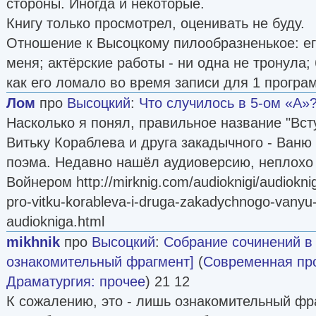
стороны. Иногда и некоторые.
Книгу только просмотрел, оценивать не буду.
Отношение к Высоцкому пилообразненькое: ег
меня; актёрские работы - ни одна не тронула;
как его ломало во время записи для 1 програ
Лом
про
Высоцкий
:
Что случилось в 5-ом «А»
Насколько я понял, правильное название "Вст
Витьку Кораблева и друга закадычного - Ваню
поэма. Недавно нашёл аудиоверсию, неплохо
Войнером http://mirknig.com/audioknigi/audiokn
pro-vitku-korableva-i-druga-zakadychnogo-vanyu
audiokniga.html
mikhnik
про
Высоцкий
:
Собрание сочинений в о
ознакомительный фрагмент]
(
Современная пр
Драматургия: прочее
) 21 12
К сожалению, это - лишь ознакомительный фра