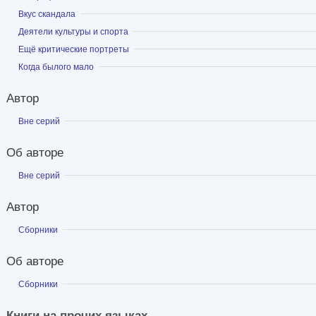
Показать
Вкус скандала
Показать
Деятели культуры и спорта
Показать
Ещё критические портреты
Показать
Когда былого мало
Автор
Показать
Вне серий
Об авторе
Показать
Вне серий
Автор
Показать
Сборники
Об авторе
Показать
Сборники
Книги на прочих языках