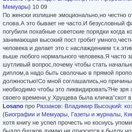
Мемуары
) 10 09
По женски излишне эмоционально,но честно о
слова.А это бывает не часто.И безусловный ф
погубили похабные советские порядки когда к
занимающая высокий пост гробит умного,чест
человека и делает это с наслаждением т.к.эт
выше любого нормального человека.Я часто з
шутливый вопрос,почему чтобы стать начальн
диплом,а надо быть сволочью в прямой проп
должностью!Со мной соглашались,но причины 
необходимо чтобы это ликвидировать?Не зря 
своего времени,у Хрущева была кличка"скот в 
Losano
про
Раззаков
:
Владимир Высоцкий: коз
(
Биографии и Мемуары
,
Газеты и журналы
,
Ки
хотя книгу не успел прочесть но коснусь упом
быдло.бушков думаю не относится к быдлу но