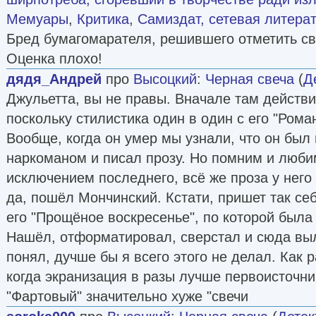
Мемуары
,
Критика
,
Самиздат, сетевая литера
Бред бумагомарателя, решившего отметить сво
Оценка плохо!
дядя_Андрей
про
Высоцкий
:
Черная свеча
(
Д
Джульетта, вы не правы. Вначале там действ
поскольку стилистика один в один с его "Рома
Вообще, когда он умер мы узнали, что он был
наркоманом и писал прозу. Но помним и любим
исключением последнего, всё же проза у него 
да, пошёл Мончинский. Кстати, пришет так се
его "Прощёное воскресенье", по которой была 
Нашёл, отформатировал, сверстал и сюда вы
понял, дучше бы я всего этого не делал. Как р
когда экранизация в разы лучше первоисточник
"Фартовый" значительно хуже "свечи