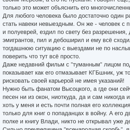
только это может объяснить его многочисленны
Для любого человека было достаточно один р
стать навеки невыездным. Он же - человек с
и полуеврей, ездил по свету без разрешения,
эмигрантов, пил и дебоширил и ему всё сходи
тогдашнюю ситуацию с выездами не по наслыш
поверить что тут всё просто.
Даже недавний фильм с "туманным" лицом по
показывает как его отмазывает КГБшник, уж то
рисковать своей карьерой не имея указаний!
Нужно быть фанатом Высоцкого, а где они сей
песен ни из окон, ниоткуда, да и сам никогда
хоть у меня и есть почти полная его коллекци
только для книг о попаданцах в войну. А его 
полке и книгу Влади, никто не открывал уже де
Сильно преувеличена "всенародная скорбь", я