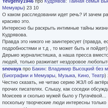
Yevgeniy1946
про
Кудрявов
:
Тайная семья Вы
Мемуары
) 23 10
О каком расследовании идет речь? И зачем р
красиво это.
Интересно бы раскрыть интимные тайны жизн
Кудрявова.
Правда это никого не заинтересует (правда, е
подробностями и т.д , то может быть и пойдет)
Дерьмо журналистишка, а наша пресса вместо
людей, только разжигает нездоровое любопыт
snovaya
про
Бакин
:
Владимир Высоцкий без м
(
Биографии и Мемуары
,
Музыка
,
Кино
,
Театр
)
Честно сказать, не читаю серию ЖЗЛ об актёра
прочих писателях. Слышу, как соседки обсужда
Моисеев и сколько мужей было у Пугачёвой... 
поскольку творческие люди интересны только