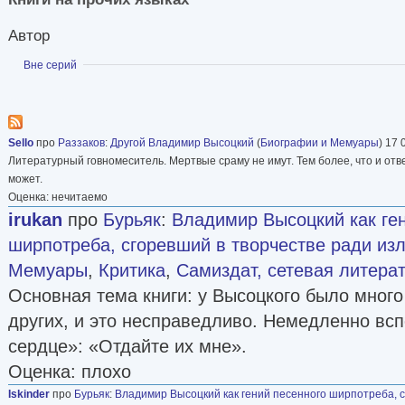
Автор
Показать
Вне серий
Sello
про
Раззаков
:
Другой Владимир Высоцкий
(
Биографии и Мемуары
) 17 
Литературный говномеситель. Мертвые сраму не имут. Тем более, что и от
может.
Оценка: нечитаемо
irukan
про
Бурьяк
:
Владимир Высоцкий как ге
ширпотреба, сгоревший в творчестве ради из
Мемуары
,
Критика
,
Самиздат, сетевая литера
Основная тема книги: у Высоцкого было много
других, и это несправедливо. Немедленно вс
сердце»: «Отдайте их мне».
Оценка: плохо
Iskinder
про
Бурьяк
:
Владимир Высоцкий как гений песенного ширпотреба, 