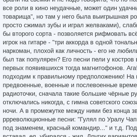
все роли в кино неудачные, может один удач
товарища", но там у него была выигрышная ро
просто сжимал зубы и играл желваками), слабы
бы второго сорта - позволяется рифмовать всё
игрок на гитаре - "три аккорда в одной тональн
наркоман, плохой как личность - его не любил
был так популярен? Его песни пели у костров 
первых появившихся тогда магнитофонов. Ага
подходим к правильному предположению! На к
предвоенные, военные и послевоенные времен
радиоточки, сначала такие большие чёрные р
отключались никогда, с гимна советского союза
ночи. А в промежутке между ними без конца з
ррреволюционные песни: "Гулял по Уралу Чапа
под знаменем, красный командир..." и т.д. По
вставал, ел, убирался - жил. Других варианто