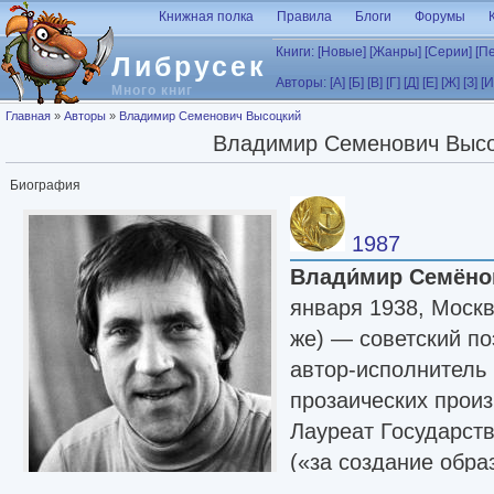
Перейти к основному содержанию
Книжная полка
Правила
Блоги
Форумы
Книги:
[Новые]
[Жанры]
[Серии]
[П
Либрусек
Авторы:
[А]
[Б]
[В]
[Г]
[Д]
[Е]
[Ж]
[З]
[И
Много книг
Вы здесь
Главная
»
Авторы
»
Владимир Семенович Высоцкий
Владимир Семенович Выс
Биография
1987
Влади́мир Семёно
января 1938, Моск
же) — советский поэ
автор-исполнитель 
прозаических произ
Лауреат Государст
(«за создание обра
телевизионном ху