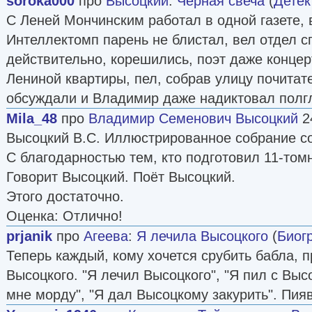
soroka000
про
Высоцкий
:
Черная свеча
(
Детек
С Леней Мончинским работал в одной газете, 
Интеллектомп парень не блистал, вел отдел с
действительно, корешились, поэт даже концер
Лениной квартиры, пел, собрав улицу почитат
обсуждали и Владимир даже надиктовал полг
Mila_48
про
Владимир Семенович Высоцкий
2
Высоцкий В.С. Иллюстрированное собрание со
С благодарностью тем, кто подготовил 11-том
Говорит Высоцкий. Поёт Высоцкий.
Этого достаточно.
Оценка: Отлично!
prjanik
про
Агеева
:
Я лечила Высоцкого
(
Биог
Теперь каждый, кому хочется срубить бабла, 
Высоцкого. "Я лечил Высоцкого", "Я пил с Выс
мне морду", "Я дал Высоцкому закурить". Пияв