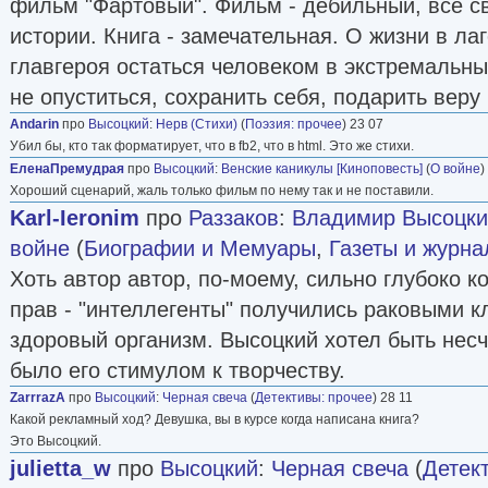
фильм "Фартовый". Фильм - дебильный, всё с
истории. Книга - замечательная. О жизни в ла
главгероя остаться человеком в экстремальны
не опуститься, сохранить себя, подарить веру
Andarin
про
Высоцкий
:
Нерв (Стихи)
(
Поэзия: прочее
) 23 07
Убил бы, кто так форматирует, что в fb2, что в html. Это же стихи.
ЕленаПремудрая
про
Высоцкий
:
Венские каникулы [Киноповесть]
(
О войне
)
Хороший сценарий, жаль только фильм по нему так и не поставили.
Karl-Ieronim
про
Раззаков
:
Владимир Высоцкий
войне
(
Биографии и Мемуары
,
Газеты и журн
Хоть автор автор, по-моему, сильно глубоко ко
прав - "интеллегенты" получились раковыми 
здоровый организм. Высоцкий хотел быть несч
было его стимулом к творчеству.
ZarrrazA
про
Высоцкий
:
Черная свеча
(
Детективы: прочее
) 28 11
Какой рекламный ход? Девушка, вы в курсе когда написана книга?
Это Высоцкий.
julietta_w
про
Высоцкий
:
Черная свеча
(
Детек