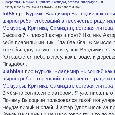
(
Биографии и Мемуары
,
Критика
,
Самиздат, сетевая литература
) 18 08
Почему шакалы так любят тявкать на мертвого льва?..
tol55
про
Бурьяк
:
Владимир Высоцкий как гени
ширпотреба, сгоревший в творчестве ради из
Мемуары
,
Критика
,
Самиздат, сетевая литера
Высоцкий - плохой актер и поэт? Ню, ню. Авт
себе правильный ник: бла-бла-бла. В смысле 
хотя бы одну такую строчку, как Владимир Се
"Отражается небо в лесу, как в воде, и деревья
Пиздабол.
blahblah
про
Бурьяк
:
Владимир Высоцкий как 
ширпотреба, сгоревший в творчестве ради из
Мемуары
,
Критика
,
Самиздат, сетевая литера
В чём-то согласен с автором. Я уже писал в о
Почему Высоцкий пользовался такой популяр
Неудачливый и слабый актёр (увольняли за п
брали на сьёмки и не надо говорить, что по п