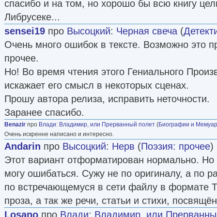
спасибо и на том, но хорошо бы всю книгу цел
Либрусеке...
sensei19
про
Высоцкий
:
Черная свеча
(
Детект
Очень много ошибок в тексте. Возможно это 
прочее.
Но! Во время чтения этого Гениального Произ
искажает его смысл в некоторых сценах.
Прошу автора релиза, исправить неточности.
Заранее спасибо.
Benazir
про
Влади
:
Владимир, или Прерванный полет
(
Биографии и Мемуа
Очень искренне написано и интересно.
Andarin
про
Высоцкий
:
Нерв
(
Поэзия: прочее
)
Этот вариант отформатирован нормально. Но 
могу ошибаться. Сужу не по оригиналу, а по р
по встречающемуся в сети файлу в формате 
проза, а так же речи, статьи и стихи, посвящё
Losano
про
Влади
:
Владимир, или Прерванны