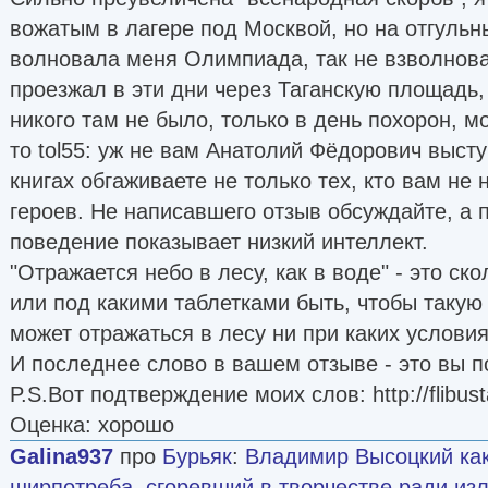
вожатым в лагере под Москвой, но на отгульн
волновала меня Олимпиада, так не взволнова
проезжал в эти дни через Таганскую площадь,
никого там не было, только в день похорон, м
то tol55: уж не вам Анатолий Фёдорович высту
книгах обгаживаете не только тех, кто вам не 
героев. Не написавшего отзыв обсуждайте, а
поведение показывает низкий интеллект.
"Отражается небо в лесу, как в воде" - это ск
или под какими таблетками быть, чтобы такую
может отражаться в лесу ни при каких условия
И последнее слово в вашем отзыве - это вы 
P.S.Вот подтверждение моих слов: http://flibust
Оценка: хорошо
Galina937
про
Бурьяк
:
Владимир Высоцкий как
ширпотреба, сгоревший в творчестве ради из