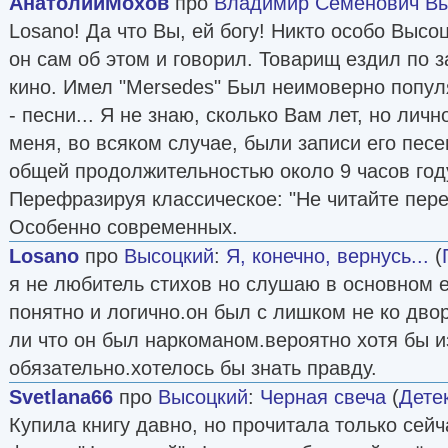
АнатолийМохов
про
Владимир Семенович В
Losano! Да что Вы, ей богу! Никто особо Высо
он сам об этом и говорил. Товарищ ездил по 
кино. Имел "Mersedes" Был неимоверно популя
- песни... Я не знаю, сколько Вам лет, но лич
меня, во всяком случае, были записи его пес
общей продолжительностью около 9 часов году
Перефразируя классическое: "Не читайте перед
Особенно современных.
Losano
про
Высоцкий
:
Я, конечно, вернусь...
(
я не любитель стихов но слушаю в основном е
понятно и логично.он был с лишком не ко дв
ли что он был наркоманом.вероятно хотя бы и
обязательно.хотелось бы знать правду.
Svetlana66
про
Высоцкий
:
Черная свеча
(
Дете
Купила книгу давно, но прочитала только сейч