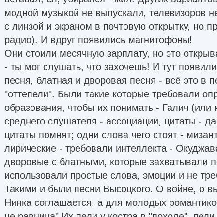
модной музыкой не выпускали, телевизоров н
с линзой и экраном в почтовую открытку, но 
радио). И вдруг появились магнитофоны!
Они стоили месячную зарплату, но это откры
- ты мог слушать, что захочешь! И тут появил
песня, блатная и дворовая песня - всё это в
"оттепели". Были такие которые требовали оп
образования, чтобы их понимать - Галич (или 
среднего слушателя - ассоциации, цитаты - да,
цитаты помнят; одни слова чего стоят - мизан
лирические - требовали интеллекта - Окуджав
дворовые с блатными, которые захватывали 
использовали простые слова, эмоции и не тре
Такими и были песни Высоцкого. О войне, о вы
Нинка соглашается, а для молодых романтиков
не равнина" Их пели у костра в "походе", пели