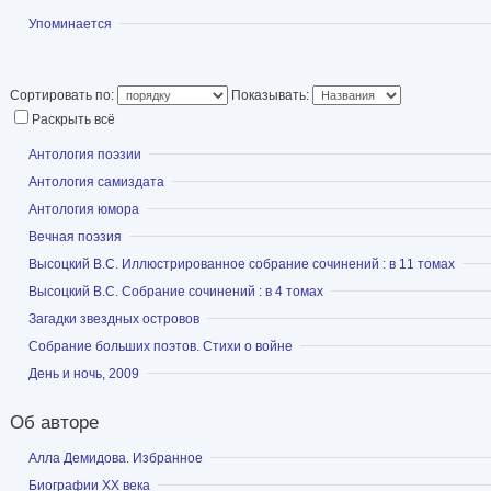
Показать
Упоминается
„Место встречи изм
авторское исполнен
посмертно).
Сортировать по:
Показывать:
Раскрыть всё
Статья в Википедии
Показать
Антология поэзии
Показать
Антология самиздата
Показать
Антология юмора
Показать
Вечная поэзия
Показать
Высоцкий В.С. Иллюстрированное собрание сочинений : в 11 томах
Показать
Высоцкий В.С. Собрание сочинений : в 4 томах
Показать
Загадки звездных островов
Показать
Собрание больших поэтов. Стихи о войне
Показать
День и ночь, 2009
Об авторе
Показать
Алла Демидова. Избранное
Показать
Биографии ХХ века