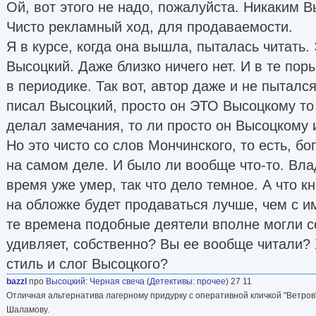
Ой, вот этого не надо, пожалуйста. Никаким В
Чисто рекламный ход, для продаваемости.
Я в курсе, когда она вышла, пыталась читать. 
Высоцкий. Даже близко ничего нет. И в те пор
в периодике. Так вот, автор даже и не пыталс
писал Высоцкий, просто он ЭТО Высоцкому то 
делал замечания, то ли просто он Высоцкому 
Но это чисто со слов Мончинского, то есть, бог
на самом деле. И было ли вообще что-то. Вл
время уже умер, так что дело темное. А что к
на обложке будет продаваться лучше, чем с и
те времена подобные деятели вполне могли с
удивляет, собственно? Вы ее вообще читали? Х
стиль и слог Высоцкого?
bazzl
про
Высоцкий
:
Черная свеча
(
Детективы: прочее
) 27 11
Отличная альтернатива лагерному придурку с оперативной кличкой "Ветров
Шаламову.