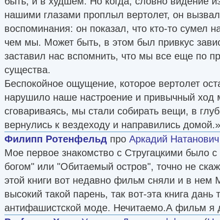
быть, и в худшем. Но когда, словно видение и
нашими глазами проплыл вертолет, он вызвал 
воспоминания: он показал, что кто-то сумел н
чем мы. Может быть, в этом был привкус завис
заставил нас вспомнить, что мы все еще по п
существа.
Беспокойное ощущение, которое вертолет ост
нарушило наше настроение и привычный ход 
сговариваясь, мы стали собирать вещи, в глу
вернулись к вездеходу и направились домой.
Филипп Ротенфельд
про
Аркадий Натанович
Мое первое знакомство с Стругацкими было с 
богом" или "Обитаемый остров", точно не скаж
этой книги вот недавно фильм сняли и в нем 
высокий такой парень, так вот-эта книга дань
антифашистской моде. Нечитаемо.А фильм я д