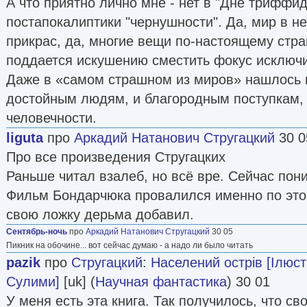
А что приятно лично мне - нет в "Дне триффи
постапокалиптики "чернушности". Да, мир в н
прикрас, да, многие вещи по-настоящему стра
поддается искушению сместить фокус исключи
Даже в «самом страшном из миров» нашлось 
достойным людям, и благородным поступкам,
человечности.
liguta
про
Аркадий Натанович Стругацкий
30 0
Про все произведения Стругацких
Раньше читал взалеб, но всё вре. Сейчас пони
Фильм Бондарчюка провалился именно по этой
свою ложку дерьма добавил.
Сентябрь-ночь
про
Аркадий Натанович Стругацкий
30 05
Пикник на обочине... вот сейчас думаю - а надо ли было читать
pazik
про
Стругацкий
:
Населений острів [Ілюст
Сулими]
[uk] (
Научная фантастика
) 30 01
У меня есть эта книга. Так получилось, что св