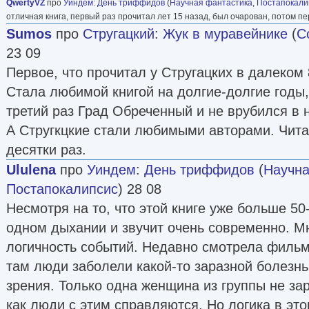
QwertyVZ
про
Уиндем
:
День триффидов
(
Научная фантастика
,
Постапокали
отличная книга, первый раз прочитал лет 15 назад, был очарован, потом п
Sumos
про
Стругацкий
:
Жук в муравейнике
(
С
23 09
Первое, что прочитал у Стругацких в далеком 
Стала любимой книгой на долгие-долгие годы,
третий раз Град Обреченный и не врубился в н
А Стругкцкие стали любимыми авторами. Чита
десятки раз.
Ululena
про
Уиндем
:
День триффидов
(
Научна
Постапокалипсис
) 28 08
Несмотря на то, что этой книге уже больше 50-
одном дыхании и звучит очень современно. М
логичность событий. Недавно смотрела фильм
там люди заболели какой-то заразной болезнь
зрения. Только одна женщина из группы не за
как люди с этим справляются. Но логика в эт