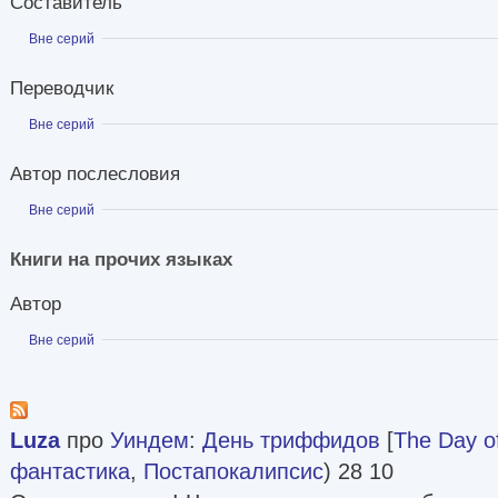
Составитель
Показать
Вне серий
Переводчик
Показать
Вне серий
Автор послесловия
Показать
Вне серий
Книги на прочих языках
Автор
Показать
Вне серий
Luza
про
Уиндем
:
День триффидов
[
The Day of
фантастика
,
Постапокалипсис
) 28 10