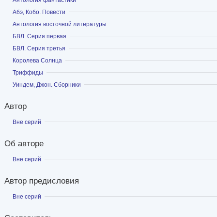
Показать
Абэ, Кобо. Повести
Показать
Антология восточной литературы
Показать
БВЛ. Серия первая
Показать
БВЛ. Серия третья
Показать
Королева Солнца
Показать
Триффиды
Показать
Уиндем, Джон. Сборники
Автор
Показать
Вне серий
Об авторе
Показать
Вне серий
Автор предисловия
Показать
Вне серий