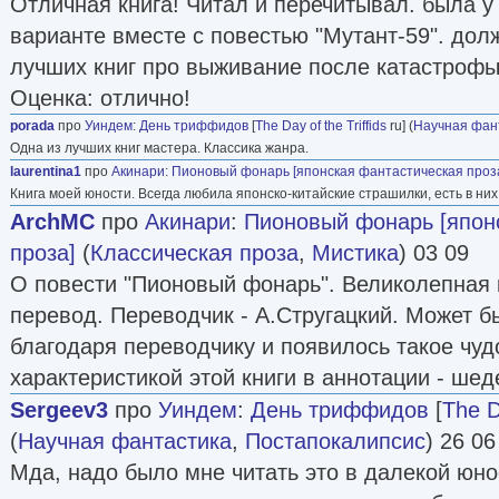
Отличная книга! Читал и перечитывал. была 
варианте вместе с повестью "Мутант-59". долж
лучших книг про выживание после катастрофы
Оценка: отлично!
porada
про
Уиндем
:
День триффидов
[
The Day of the Triffids
ru] (
Научная фан
Одна из лучших книг мастера. Классика жанра.
laurentina1
про
Акинари
:
Пионовый фонарь [японская фантастическая проз
Книга моей юности. Всегда любила японско-китайские страшилки, есть в них
ArchMC
про
Акинари
:
Пионовый фонарь [япон
проза]
(
Классическая проза
,
Мистика
) 03 09
О повести "Пионовый фонарь". Великолепная 
перевод. Переводчик - А.Стругацкий. Может б
благодаря переводчику и появилось такое чуд
характеристикой этой книги в аннотации - шед
Sergeev3
про
Уиндем
:
День триффидов
[
The D
(
Научная фантастика
,
Постапокалипсис
) 26 06
Мда, надо было мне читать это в далекой юно