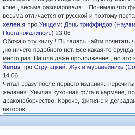
конец весьма разочаровала... Понимаю что 
весьма отличается от русской и поэтому поста
хелен.я
про
Уиндем
:
День триффидов
(
Научн
Постапокалипсис
) 23 06
Обожаю эту книгу ! Пыталась найти почитать ч
,но ничего подобного нет. Все какая-то ерунда
много раз. Нашла даже продолжение , но это н
Xenos
про
Стругацкий
:
Жук в муравейнике
(
Со
14 06
Читал сразу после первого издания. Перечиты
желания. Унылая кухонная фига в кармане, п
драконоборчество. Короче, фигня-с и деградан
авторов.