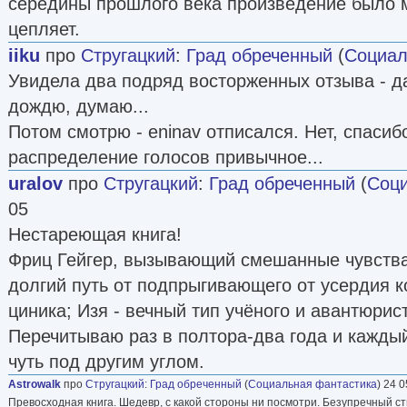
середины прошлого века произведение было 
цепляет.
iiku
про
Стругацкий
:
Град обреченный
(
Социал
Увидела два подряд восторженных отзыва - да
дождю, думаю...
Потом смотрю - eninav отписался. Нет, спасибо
распределение голосов привычное...
uralov
про
Стругацкий
:
Град обреченный
(
Соци
05
Нестареющая книга!
Фриц Гейгер, вызывающий смешанные чувств
долгий путь от подпрыгивающего от усердия 
циника; Изя - вечный тип учёного и авантюрист
Перечитываю раз в полтора-два года и каждый
чуть под другим углом.
Astrowalk
про
Стругацкий
:
Град обреченный
(
Социальная фантастика
) 24 0
Превосходная книга. Шедевр, с какой стороны ни посмотри. Безупречный сти