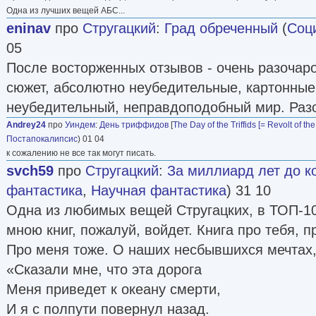
Одна из лучших вещей АБС...
eninav
про
Стругацкий
:
Град обреченный
(
Соц
05
После восторженных отзывов - очень разочар
сюжет, абсолютно неубедительные, картонные
неубедительный, неправдоподобный мир. Разо
Andrey24
про
Уиндем
:
День триффидов
[
The Day of the Triffids [= Revolt of the 
Постапокалипсис
) 01 04
к сожалению не все так могут писать.
svch59
про
Стругацкий
:
За миллиард лет до к
фантастика
,
Научная фантастика
) 31 10
Одна из любимых вещей Стругацких, в ТОП-1
мною книг, пожалуй, войдет. Книга про тебя, пр
Про меня тоже. О наших несбывшихся мечтах,
«Сказали мне, что эта дорога
Меня приведет к океану смерти,
И я с полпути повернул назад.