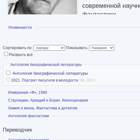
современной научн
фантастики.
Статья в Википед
Показать
Упоминается
Сортировать по:
Показывать:
Раскрыть всё
Скрыть
Антология биографической литературы
Антология биографической литературы
2021.
Портрет писателя в молодости
5M, 263 с.
Показать
Измерение «Ф», 1990
Показать
Стругацкие, Аркадий и Борис. Киносценарии
Показать
Химия и жизнь. Фантастика и детектив
Показать
Антология фантастики
Переводчик
Показать
Антология фантастики