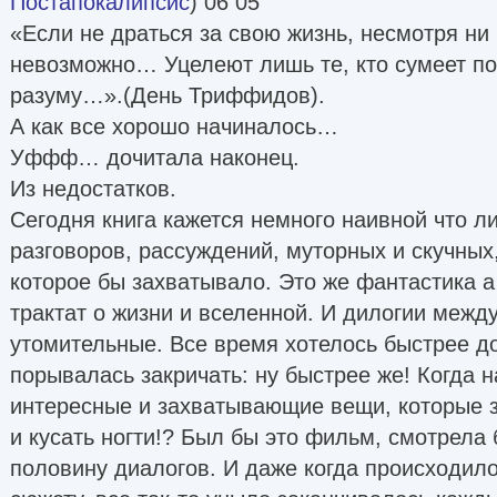
Постапокалипсис
) 06 05
«Если не драться за свою жизнь, несмотря ни 
невозможно… Уцелеют лишь те, кто сумеет по
разуму…».(День Триффидов).
А как все хорошо начиналось…
Уффф… дочитала наконец.
Из недостатков.
Сегодня книга кажется немного наивной что 
разговоров, рассуждений, муторных и скучных
которое бы захватывало. Это же фантастика 
трактат о жизни и вселенной. И дилогии межд
утомительные. Все время хотелось быстрее д
порывалась закричать: ну быстрее же! Когда 
интересные и захватывающие вещи, которые 
и кусать ногти!? Был бы это фильм, смотрела
половину диалогов. И даже когда происходило