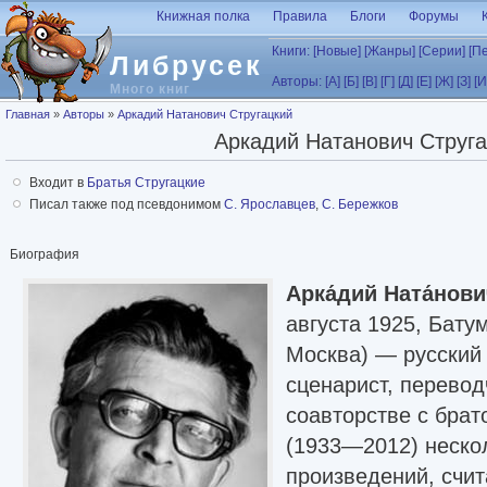
Перейти к основному содержанию
Книжная полка
Правила
Блоги
Форумы
Книги:
[Новые]
[Жанры]
[Серии]
[П
Либрусек
Авторы:
[А]
[Б]
[В]
[Г]
[Д]
[Е]
[Ж]
[З]
[И
Много книг
Вы здесь
Главная
»
Авторы
»
Аркадий Натанович Стругацкий
Аркадий Натанович Струга
Входит в
Братья Стругацкие
Писал также под псевдонимом
С. Ярославцев
,
С. Бережков
Биография
Арка́дий Ната́нови
августа 1925, Бату
Москва) — русский 
сценарист, перевод
соавторстве с бра
(1933—2012) неско
произведений, счи