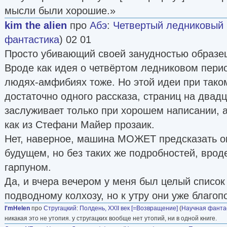
мысли были хорошие.»
kim the alien
про
Абэ
:
Четвертый ледниковый
фантастика
) 02 01
Просто убивающий своей занудностью образец
Вроде как идея о четвёртом ледниковом перио
людях-амфибиях тоже. Но этой идеи при так
достаточно одного рассказа, страниц на двадц
заслуживает только при хорошем написании, а
как из Стефани Майер прозаик.
Нет, наверное, машина МОЖЕТ предсказать 
будущем, но без таких же подробностей, врод
гарпуном.
Да, и вчера вечером у меня был целый список
подводному колхозу, но к утру они уже благо
I'mHelen
про
Стругацкий
:
Полдень, XXII век [=Возвращение]
(
Научная фанта
никакая это не утопия. у стругацких вообще нет утопий, ни в одной книге.