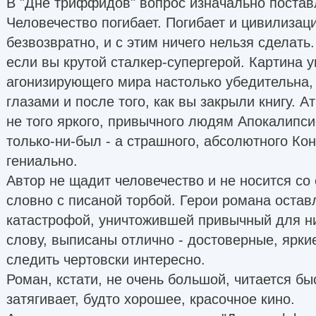
В "Дне триффидов" вопрос изначально постав
Человечество погибает. Погибает и цивилизац
безвозвратно, и с этим ничего нельзя сделать
если вы крутой сталкер-супергерой. Картина 
агонизирующего мира настолько убедительна, 
глазами и после того, как вы закрыли книгу. 
не того яркого, привычного людям Апокалипси
только-ни-был - а страшного, абсолютного Ко
гениально.
Автор не щадит человечество и не носится со
словно с писаной торбой. Герои романа остав
катастрофой, уничтожившей привычный для ни
слову, выписаны отлично - достоверные, ярки
следить чертовски интересно.
Роман, кстати, не очень большой, читается бы
затягивает, будто хорошее, красочное кино.