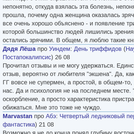
непонятно, откуда взялась эта болезнь, непон
прошла, почему одна женщина оказалась зряч
все очень хорошо объяснено - и появление тр
которой большинство людей лишились зрения,
остались зрячими. В общем, я люблю такие кн
Дядя Лёша
про
Уиндем
:
День триффидов
(
На
Постапокалипсис
) 26 08
Прочитал отзывы и не могу удержаться. Един
отзыв, вероятно от любителя "экшена". Да, ка
ГГ вовсе не супермен, а простой, в общем-то,
нас. Да и психология не на последнем месте.
оскорбление, а просто характеристика пристр
обижаться. Мне это тоже не чуждо.
Marvastan
про
Абэ
:
Четвертый ледниковый пе
фантастика
) 21 08
Возможно я не до конца понял глубину восточ