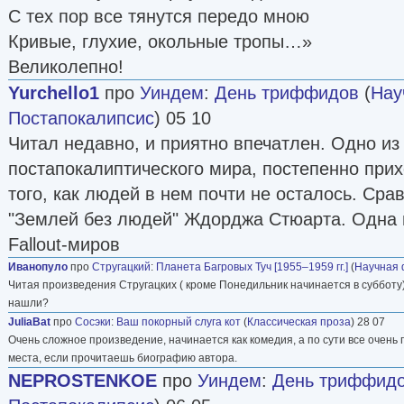
С тех пор все тянутся передо мною
Кривые, глухие, окольные тропы…»
Великолепно!
Yurchello1
про
Уиндем
:
День триффидов
(
Нау
Постапокалипсис
) 05 10
Читал недавно, и приятно впечатлен. Одно из
постапокалиптического мира, постепенно при
того, как людей в нем почти не осталось. Сра
"Землей без людей" Ждорджа Стюарта. Одна и
Fallout-миров
Иванопуло
про
Стругацкий
:
Планета Багровых Туч [1955–1959 гг.]
(
Научная 
Читая произведения Стругацких ( кроме Понедильник начинается в субботу)
нашли?
JuliaBat
про
Сосэки
:
Ваш покорный слуга кот
(
Классическая проза
) 28 07
Очень сложное произведение, начинается как комедия, а по сути все очень г
места, если прочитаешь биографию автора.
NEPROSTENKOE
про
Уиндем
:
День триффид