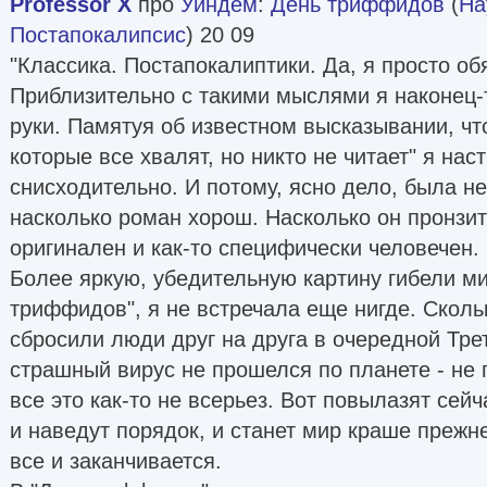
Professor X
про
Уиндем
:
День триффидов
(
На
Постапокалипсис
) 20 09
"Классика. Постапокалиптики. Да, я просто обя
Приблизительно с такими мыслями я наконец-т
руки. Памятуя об известном высказывании, что 
которые все хвалят, но никто не читает" я нас
снисходительно. И потому, ясно дело, была н
насколько роман хорош. Насколько он пронзи
оригинален и как-то специфически человечен.
Более яркую, убедительную картину гибели ми
триффидов", я не встречала еще нигде. Скол
сбросили люди друг на друга в очередной Тре
страшный вирус не прошелся по планете - не п
все это как-то не всерьез. Вот повылазят сейч
и наведут порядок, и станет мир краше прежнег
все и заканчивается.