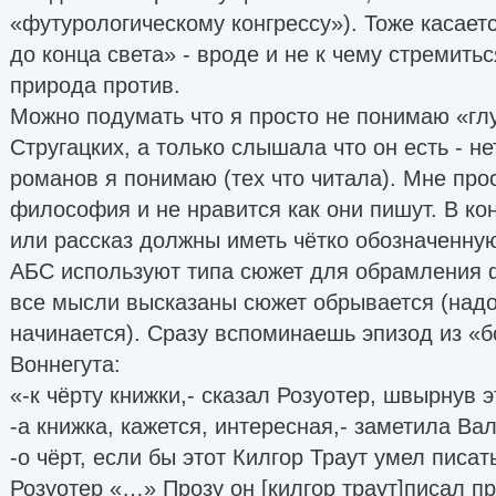
«футурологическому конгрессу»). Тоже касает
до конца света» - вроде и не к чему стремитьс
природа против.
Можно подумать что я просто не понимаю «гл
Стругацких, а только слышала что он есть - не
романов я понимаю (тех что читала). Мне про
философия и не нравится как они пишут. В ко
или рассказ должны иметь чётко обозначенную 
АБС используют типа сюжет для обрамления 
все мысли высказаны сюжет обрывается (надо 
начинается). Сразу вспоминаешь эпизод из «б
Воннегута:
«-к чёрту книжки,- сказал Розуотер, швырнув э
-а книжка, кажется, интересная,- заметила Ва
-о чёрт, если бы этот Килгор Траут умел писат
Розуотер «…» Прозу он [килгор траут]писал п