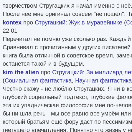
творчеством Стругацких я начал именно с неё
После неё мне оригинал совсем "не пошёл". Та
kontex
про
Стругацкий
:
Жук в муравейнике
(
С
22 01
Перечитал не помню уже сколько раз. Каждый 
Сравнивал с прочитанным у других писателей 
книга была отличной в советское время, заме
останется такой и в будущем.
kim the alien
про
Стругацкий
:
За миллиард лет
(
Социальная фантастика
,
Научная фантастика
Честно скажу - не люблю Стругацких. Я ни в 
глубокий социальный подтекст, глубокие фило
эта их упадническая философия мне по-челов
бы ни шла речь - мы все равно все умрём или
который братьям ещё фору даст по пессимизм
гнетущего впечатления. Понятно что жизнь у н