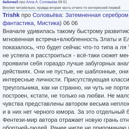
бабочка5
про
Алла А. Соловьёва
09 01
Вполне читабельно, правда вторая часть отчего-то интересней первой
Trishk
про
Соловьёва
:
Затемненная серебром [
фантастика
,
Мистика
) 06 06
Вначале удивилась такому быстрому развитию
мгновенная встреча+влюбленность Златы и Ел
показалось, что будет сейчас что-то типа а ля 
не успела я расстроиться - всё-таки сюжет ме
проявили себя гораздо лучше забугорных анал
действиях. Они не пустые, не шаблонные, они 
интересные личности. Присутствующая класс
треугольника, как ни странно, ни чуть не порт
построен, кстати, не только на любви. Не мал
чувства представлены автором весьма неплох
и в них нет черного юмора. За это отдельный
Фентези-мир автора отражает новую грань от
обортней-людей. Ранее нигде не припоминаю 