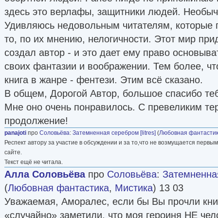
здесь это верлафы, защитники людей. Необыч
Удивляюсь недовольным читателям, которые п
то, по их мнению, нелогичности. Этот мир пр
создал автор - и это дает ему право основыват
своих фантазии и воображении. Тем более, чт
книга в жанре - фентези. Этим всё сказано.
В общем, Дорогой Автор, большое спасибо теб
Мне оно очень понравилось. С превеликим те
продолжение!
panajoti
про
Соловьёва
:
Затемненная серебром [litres]
(
Любовная фантасти
Респект автору за участие в обсуждении и за то,что не возмущается первым
сайте.
Текст ещё не читала.
Алла Соловьёва
про
Соловьёва
:
Затемненная
(
Любовная фантастика
,
Мистика
) 13 03
Уважаемая, Аморалес, если бы Вы прочли кни
«случайно» заметили, что моя героиня НЕ чел