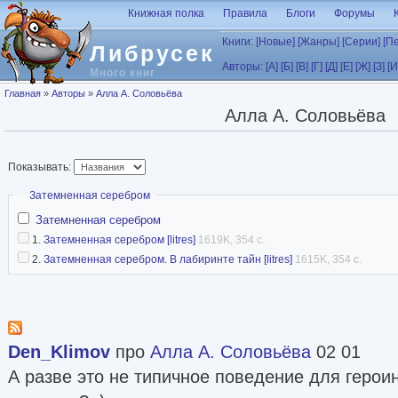
Перейти к основному содержанию
Книжная полка
Правила
Блоги
Форумы
Книги:
[Новые]
[Жанры]
[Серии]
[П
Либрусек
Авторы:
[А]
[Б]
[В]
[Г]
[Д]
[Е]
[Ж]
[З]
[И
Много книг
Вы здесь
Главная
»
Авторы
»
Алла А. Соловьёва
Алла А. Соловьёва
Показывать:
Скрыть
Затемненная серебром
Затемненная серебром
1.
Затемненная серебром [litres]
1619K, 354 с.
2.
Затемненная серебром. В лабиринте тайн [litres]
1615K, 354 с.
Den_Klimov
про
Алла А. Соловьёва
02 01
А разве это не типичное поведение для геро