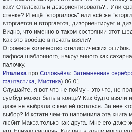
как? Отвлекать и дезориентировать?.. Или сра
стенке? И ещё "вторгалось" или всё же "вторгл
вторгается и вторгается, дизориентирует и диз
Видно, что именно в таком состоянии этот ше
Как это вообще в печать взяли?
Огромное количество стилистических ошибок.
пафоса шаблонного, накрученного как сахарн
палочку.
Италика
про
Соловьёва
:
Затемненная серебром
фантастика
,
Мистика
) 06 01
Слушайте, я вот что не пойму - это что, не по
сумбур может быть в конце? Как будто взяли и
даже не выбрала с кем ей остаться. За нее кто
выбор? И кстати чем-то напомнила эта книга м
любит Макса только как друга. Мне его даже жа
вот Елизар сволочь. Как она в конце могла его