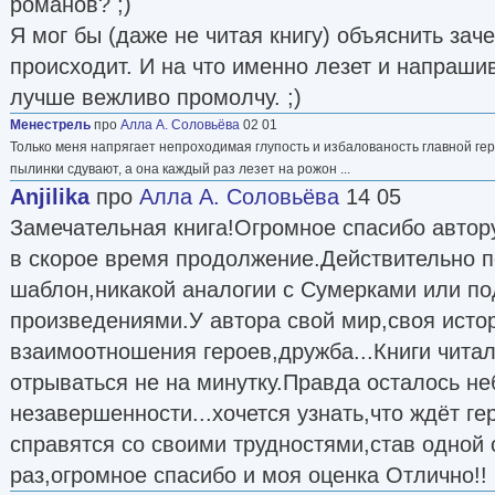
романов? ;)
Я мог бы (даже не читая книгу) объяснить зач
происходит. И на что именно лезет и напраши
лучше вежливо промолчу. ;)
Менестрель
про
Алла А. Соловьёва
02 01
Только меня напрягает непроходимая глупость и избалованость главной ге
пылинки сдувают, а она каждый раз лезет на рожон ...
Anjilika
про
Алла А. Соловьёва
14 05
Замечательная книга!Огромное спасибо автор
в скорое время продолжение.Действительно п
шаблон,никакой аналогии с Сумерками или п
произведениями.У автора свой мир,своя исто
взаимоотношения героев,дружба...Книги читали
отрываться не на минутку.Правда осталось 
незавершенности...хочется узнать,что ждёт ге
справятся со своими трудностями,став одной
раз,огромное спасибо и моя оценка Отлично!!