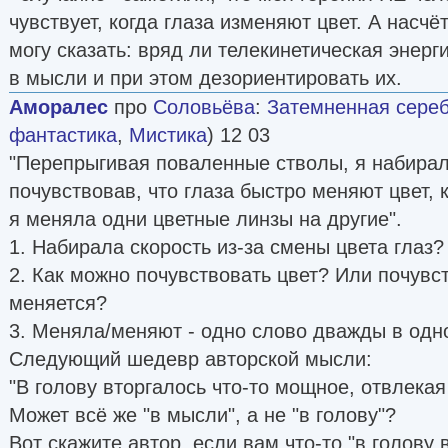
чувствует, когда глаза изменяют цвет. А насчё
могу сказать: вряд ли телекинетическая энерг
в мысли и при этом дезориентировать их.
Аморалес
про
Соловьёва
:
Затемненная серебр
фантастика
,
Мистика
) 12 03
"Перепрыгивая поваленные стволы, я набирал
почувствовав, что глаза быстро меняют цвет, 
я меняла одни цветные линзы на другие".
1. Набирала скорость из-за смены цвета глаз?
2. Как можно почувствовать цвет? Или почувст
меняется?
3. Меняла/меняют - одно слово дважды в од
Следующий шедевр авторской мысли:
"В голову вторгалось что-то мощное, отвлекая
Может всё же "в мысли", а не "в голову"?
Вот скажите автор, если вам что-то "в голову 