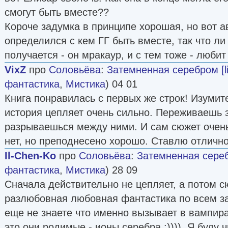
смогут быть вместе??
Короче задумка в принципе хорошая, но вот а
определился с кем ГГ быть вместе, так что ли
получается - он мракаур, и с тем тоже - любит 
VixZ
про
Соловьёва
:
Затемненная серебром [li
фантастика
,
Мистика
) 04 01
Книга понравилась с первых же строк! Изуми
история цепляет очень сильно. Переживаешь з
разрываешься между ними. И сам сюжет очень
нет, но преподнесено хорошо. Ставлю отлично
Il-Chen-Ko
про
Соловьёва
:
Затемненная серебр
фантастика
,
Мистика
) 28 09
Сначала действительно не цепляет, а потом с
разлюбовная любовная фантастика по всем з
еще не знаете что именно вызывает в вампир
это они родимые - ионы серебра :)))). Я буду