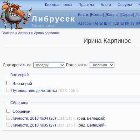
Перейти к основному содержанию
Книжная полка
Правила
Блоги
Форумы
Книги:
[Новые]
[Жанры]
[Серии]
[П
Либрусек
Авторы:
[А]
[Б]
[В]
[Г]
[Д]
[Е]
[Ж]
[З]
[И
Много книг
Вы здесь
Главная
»
Авторы
»
Ирина Карпинос
Ирина Карпинос
Сортировать по:
Показывать:
Скрыть
Вне серий
Вне серий
Путешествие дилетантки
761K, 156 с.
Скрыть
Сборники
Сборники
Личности, 2010 №04 (26)
11M, 146 с.
(ред.
Белецкий
)
Личности, 2010 №05 (27)
16M, 145 с.
(ред.
Белецкий
)