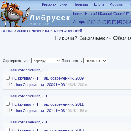
Перейти к основному содержанию
Книжная полка
Правила
Блоги
Форумы
Книги:
[Новые]
[Жанры]
[Серии]
[П
Либрусек
Авторы:
[А]
[Б]
[В]
[Г]
[Д]
[Е]
[Ж]
[З]
[И
Много книг
Вы здесь
Главная
»
Авторы
»
Николай Васильевич Оболонский
Николай Васильевич Оболо
Сортировать по:
Показывать:
Скрыть
Наш современник, 2009
НС (журнал)
|
Наш современник, 2009
8.
Наш Современник, 2009 № 08
1462K, 290 с.
Скрыть
Наш современник, 2011
НС (журнал)
|
Наш современник, 2011
6.
Наш Современник, 2011 № 06
1064K, 156 с.
Скрыть
Наш современник, 2013
НС (журнал)
|
Наш современник, 2013