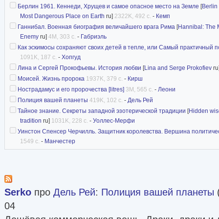
Берлин 1961. Кеннеди, Хрущев и самое опасное место на Земле
[
Berlin
Most Dangerous Place on Earth
ru]
2322K, 492 с.
-
Кемп
Ганнибал. Военная биография величайшего врага Рима
[
Hannibal: The M
Enemy
ru]
4M, 303 с.
-
Габриэль
Как эскимосы сохраняют своих детей в тепле, или Самый практичный п
1091K, 187 с.
-
Хопгуд
Лина и Сергей Прокофьевы. История любви
[
Lina and Serge Prokofiev
ru
Моисей. Жизнь пророка
1937K, 379 с.
-
Кирш
Нострадамус и его пророчества [litres]
3M, 565 с.
-
Леони
Полиция вашей планеты
419K, 102 с.
-
Дель Рей
Тайное знание. Секреты западной эзотерической традиции
[
Hidden wisd
tradition
ru]
1031K, 228 с.
-
Уоллес-Мерфи
Уинстон Спенсер Черчилль. Защитник королевства. Вершина политическо
1549 с.
-
Манчестер
Serko
про
Дель Рей
:
Полиция вашей планеты
04