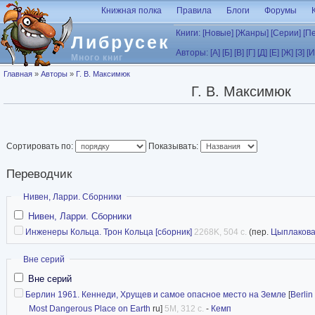
Перейти к основному содержанию
Книжная полка
Правила
Блоги
Форумы
Книги:
[Новые]
[Жанры]
[Серии]
[П
Либрусек
Авторы:
[А]
[Б]
[В]
[Г]
[Д]
[Е]
[Ж]
[З]
[И
Много книг
Вы здесь
Главная
»
Авторы
»
Г. В. Максимюк
Г. В. Максимюк
Сортировать по:
Показывать:
Переводчик
Скрыть
Нивен, Ларри. Сборники
Нивен, Ларри. Сборники
Инженеры Кольца. Трон Кольца [сборник]
2268K, 504 с.
(пер.
Цыплаков
Скрыть
Вне серий
Вне серий
Берлин 1961. Кеннеди, Хрущев и самое опасное место на Земле
[
Berlin
Most Dangerous Place on Earth
ru]
5M, 312 с.
-
Кемп