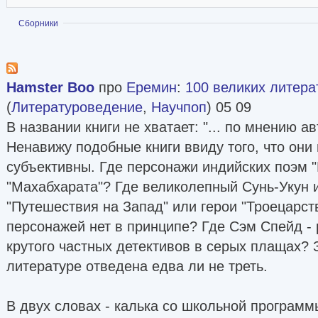
Показать
Сборники
Hamster Boo
про
Еремин
:
100 великих литера
(
Литературоведение
,
Научпоп
) 05 09
В названии книги не хватает: "... по мнению ав
Ненавижу подобные книги ввиду того, что они
субъективны. Где персонажи индийских поэм 
"Махабхарата"? Где великолепный Сунь-Укун и
"Путешествия на Запад" или герои "Троецарст
персонажей нет в принципе? Где Сэм Спейд -
крутого частных детективов в серых плащах? 
литературе отведена едва ли не треть.
В двух словах - калька со школьной программ