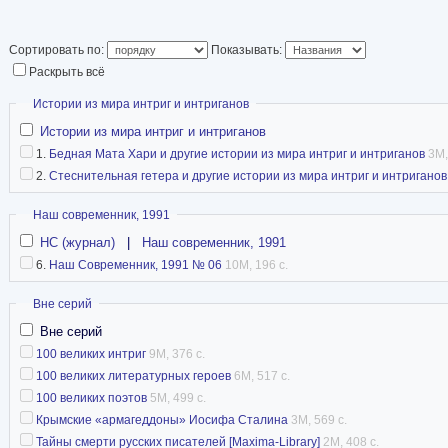
Сортировать по:
Показывать:
Раскрыть всё
Скрыть
Истории из мира интриг и интриганов
Истории из мира интриг и интриганов
1.
Бедная Мата Хари и другие истории из мира интриг и интриганов
3M,
2.
Стеснительная гетера и другие истории из мира интриг и интриганов
Скрыть
Наш современник, 1991
НС (журнал)
|
Наш современник, 1991
6.
Наш Современник, 1991 № 06
10M, 196 с.
Скрыть
Вне серий
Вне серий
100 великих интриг
9M, 376 с.
100 великих литературных героев
6M, 517 с.
100 великих поэтов
5M, 499 с.
Крымские «армагеддоны» Иосифа Сталина
3M, 569 с.
Тайны смерти русских писателей [Maxima-Library]
2M, 408 с.