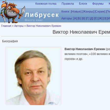
Перейти к основному содержанию
Книжная полка
Правила
Блоги
Форумы
Книги:
[Новые]
[Жанры]
[Серии]
[П
Либрусек
Авторы:
[А]
[Б]
[В]
[Г]
[Д]
[Е]
[Ж]
[З]
[И
Много книг
Вы здесь
Главная
»
Авторы
»
Виктор Николаевич Еремин
Виктор Николаевич Ере
Биография
Виктор Николаевич Еремин
(ро
великих поэтов», «100 великих 
героев» и др.