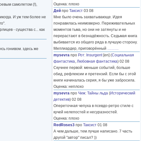
Оценка: плохо
оевым самолетом (!),
Дей
про
Таксист
03 08
когда. И уж тем более не
Мне было очень захватывающе. Идея
о".
понравилась неимоверно. Переживательных
ицев - существа с... как
моментов тьма, но они не затянуты и не
перерастают в безнадёжность. Седьмая книга
выбивается из общего ряда в лучшую сторону.
Миллиардер, приговорённый
………
ись гонивом. здесь же
mysevra
про
Рот
:
Insurgent
[en] (
Социальная
фантастика
,
Любовная фантастика
) 02 08
Скучнее первой: меньше событий, больше
обид, рефлексии и претензий. Если бы с этой
книги начиналась серия, я бы уже забросила.
Оценка: неплохо
mysevra
про
Чиж
:
Тайны льда
(
Исторический
детектив
) 02 08
Опереточная чепуха в псевдо-ретро стиле с
кучей нелепостей и несуразностей.
Оценка: плохо
RedRoses3
про
Таксист
01 08
А чем дальше, тем лучше написано. 7 часть
другой "автор" писал? ))