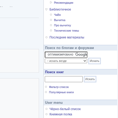
Рекомендации
01-м, «Мачо не плачут»
Библиотечное
ЧаВо
mASIAfucker) выходит
Вычитка
 в Петербург и временно
Про вычитку
вразийском Телефоруме
Технические темы
Последние материалы
зывающих о том, что
ски не пишет.
Поиск по блогам и форумам
мости"
Поиск книг
Фильтр-список
Популярные книги
User menu
Чёрно-белый список
Книжная полка