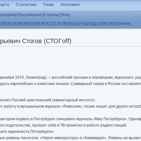
Карта
Статистика
Глюки
Абонемент
ериодика]
[Популярные]
[Страны]
[Теги]
]
[Й]
[К]
[Л]
[М]
[Н]
[О]
[П]
[Р]
[С]
[Т]
[У]
[Ф]
[Х]
[Ц]
[Ч]
[Ш]
[Щ]
[Э]
[Ю]
[Я]
[Прочее]
ьевич Стогов (СТОГoff)
 декабря 1970, Ленинград) — российский прозаик и переводчик, журналист, р
цать европейских и азиатских языков. Суммарный тираж в России составляет
кончил Русский христианский гуманитарный институт.
ает работу в музыкальном журнале «Ровесник», позже пишет для других петер
дактором первого в Петербурге глянцевого журнала «Мир Петербурга». Однов
ого издательства, пробует себя в ТВ-проектах и работе радиостанций.
шего журналиста Петербурга».
ые романы писателя: «Череп императора» и «Камикадзе». Романы не вызва