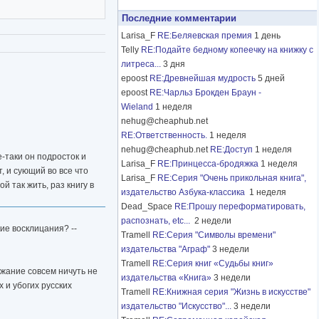
Последние комментарии
Larisa_F
RE:Беляевская премия
1 день
Telly
RE:Подайте бедному копеечку на книжку с
литреса...
3 дня
epoost
RE:Древнейшая мудрость
5 дней
epoost
RE:Чарльз Брокден Браун -
Wieland
1 неделя
nehug@cheaphub.net
RE:Ответственность.
1 неделя
nehug@cheaphub.net
RE:Доступ
1 неделя
-таки он подросток и
Larisa_F
RE:Принцесса-бродяжка
1 неделя
 и сующий во все что
Larisa_F
RE:Серия "Очень прикольная книга",
 так жить, раз книгу в
издательство Азбука-классика
1 неделя
Dead_Space
RE:Прошу переформатировать,
распознать, etc...
2 недели
ие восклицания? --
Tramell
RE:Серия "Символы времени"
издательства "Аграф"
3 недели
Tramell
RE:Серия книг «Судьбы книг»
ржание совсем ничуть не
издательства «Книга»
3 недели
 и убогих русских
Tramell
RE:Книжная серия "Жизнь в искусстве"
издательство "Искусство"...
3 недели