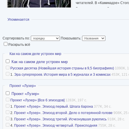
читателей. В «Камикадзе» Стог
В следующем году Стогов пишет
стал бестселлером, а сам автор
Показать
Упоминается
Тогда же к Стогову проявляет 
именно там, однако всего через
оставив писательство начинает сотрудничать с Пятым телевизионным канал
его проект был назван «Лучшим развлекательным шоу СНГ»).
Сортировать по:
Показывать:
В 2006-м начинает выходить наиболее известный книжный проект Ильи Стогов
Раскрыть всё
происходит «здесь и сейчас». Стилистика работ самого Стогова в это же 
Скрыть
Как на самом деле устроен мир
С 2007 по 2016 год работал ведущим на Радио Зенит (Санкт-Петербург). C 
Как на самом деле устроен мир
Источник Википедия
Русская десятка (Новейшая история страны в 9,5 биографиях)
1090K, 1
1.
Эра супергероев. История мира в 5 журналах и 3 комиксах
453K, 121 
Скрыть
Проект «Лузер»
Проект «Лузер»
Проект «Лузер» [Все 6 эпизодов]
1283K, 197 с.
1.
Проект «Лузер». Эпизод первый. Шпага барона
377K, 34 с.
2.
Проект «Лузер». Эпизод второй. Дело о потерянной голове
908K, 25 
3.
Проект «Лузер». Эпизод третий. Исчезнувшая рукопись
918K, 28 с.
4.
Проект «Лузер». Эпизод четвертый. Преисподняя
755K, 28 с.