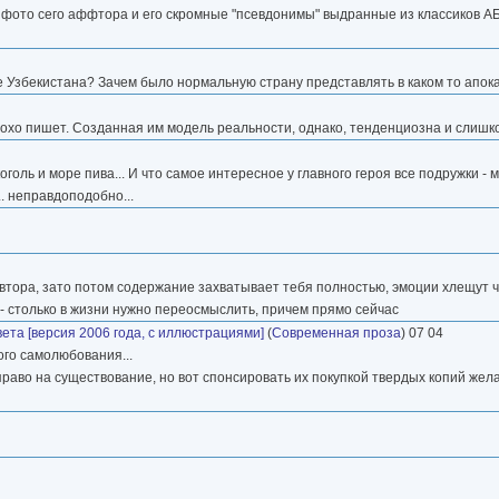
, фото сего аффтора и его скромные "псевдонимы" выдранные из классиков АБ
ие Узбекистана? Зачем было нормальную страну представлять в каком то апо
охо пишет. Созданная им модель реальности, однако, тенденциозна и слишк
оголь и море пива... И что самое интересное у главного героя все подружки -
. неправдоподобно...
тора, зато потом содержание захватывает тебя полностью, эмоции хлещут че
 столько в жизни нужно переосмыслить, причем прямо сейчас
ета [версия 2006 года, с иллюстрациями]
(
Современная проза
) 07 04
го самолюбования...
право на существование, но вот спонсировать их покупкой твердых копий жела