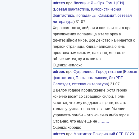
udrees
про
Лисицин
:
Я – Орк. Том 1 [СИ]
(
Боевая фантастика
,
Юмористическая
фантастика
,
Попаданцы
,
Самиздат, сетевая
литература
) 31 07
Хорошая такая, добрая и наивная книга про
приключения попаданца в теле орка в
фэнтезийном мире. Все действо начинается с
первой страницы. Книга написана очень
простоватым языком, наивная, многое не
объясняется, ну и плюс как
………
Оценка: неплохо
udrees
про
Сугралинов
:
Город титанов
(
Боевая
фантастика
,
Постапокалипсис
,
ЛитРПГ
,
Самиздат, сетевая литература
) 31 07
В целом годное продолжение, хотя герою
конечно везет со страшной силой. Прям
кажется, что ему поддаются враги, но это
только улучшает повествование. Умение
управлять зомби – это конечно имба героя.
Странно, что ему еще не
………
Оценка: хорошо
udrees
про
Мантикор
:
Покоривший СТЕНУ 23: