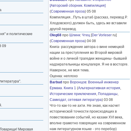
[Авторский сборник. Компиляция]
а
(
Современная проза
) 05 08
Компиляция...Путь в штаб (рассказ, перевод Р.
Хлодовского) должен быть, здесь же вставили
другой перевод.
ня" и политические
Oleg68
про
Шлинк
:
Чтец
[
Der Vorleser
ru]
(
Современная проза
) 04 08
8 09
Книга- рассуждение автора о вине немецкой
нации за преступления во Второй мировой
войне и о личной трагедии женщины- бывшей
надзирательницы концлагеря. Я не в восторге.
Наверное, не моя тема.
Оценка: неплохо
 литература".
Barbud
про
Воронцов
:
Военный инженер
Ермака. Книга 1
(
Альтернативная история
,
Исторические приключения
,
Попаданцы
,
Самиздат, сетевая литература
) 03 08
й.
Что-то как-то не ахти. Не знаю, как насчет
исторической точности происходящих в
повествовании событий, но казаки XVI века,
вполне грамотно говорящие на современном
нам литературном языке - это перебор)
 "Товарищи! Мировая