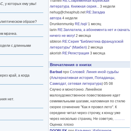
Tramell
RE:Современная корейская
С, у которых ему увы!
литература. Книжная серия...
3 недели
nehug@cheaphub.net
RE:Загадка
автора
4 недели
калиптическом образе?
Drunkenmunky
RE:/sql/
1 месяц
larin
RE:Заплатила, а абонемента нет и скачать
ом мрачна.
ничего не могу!
2 месяца
sibkron
RE:Серия "Библиотека французской
 модели с длинными
литературы" (Макбел)
2 месяца
akorish
RE:Регистрация
3 месяца
Впечатления о книгах
Barbud
про
Соловей
:
Линия иной судьбы
рез край, а когда
(
Альтернативная история
,
Попаданцы
,
Самиздат, сетевая литература
) 05 08
Скучно и монотонно. Линейное
малохудожественное повествование идет
ния нет.
семимильными шагами, напоминая по стилю
скорее сочинение "Как я провел лето". К
середине читал через строчку, к концу уже
через несколько страниц. Не советую,
………
Оценка: плохо
DGOBLEK
про
Кальвино
:
Избранное