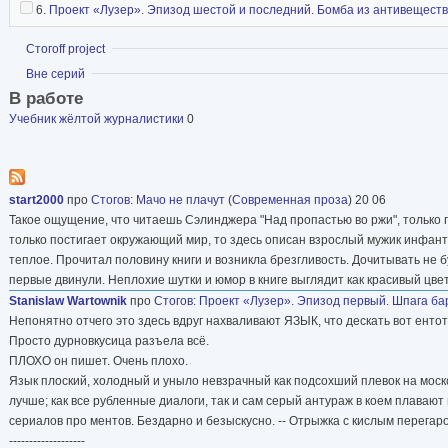
6.
Проект «Лузер». Эпизод шестой и последний. Бомба из антивещест
Показать
Стогoff project
Показать
Вне серий
В работе
Учебник жёлтой журналистики
0
start2000
про
Стогов
:
Мачо не плачут
(
Современная проза
) 20 06
Такое ощущение, что читаешь Сэлинджера "Над пропастью во ржи", только г
только постигает окружающий мир, то здесь описан взрослый мужик инфант
теплое. Прочитал половину книги и возникла брезгливость. Дочитывать не б
первые двинули. Неплохие шутки и юмор в книге выглядит как красивый цвет
Stanislaw Wartownik
про
Стогов
:
Проект «Лузер». Эпизод первый. Шпага ба
Непонятно отчего это здесь вдруг нахваливают ЯЗЫК, что дескать вот ентот
Просто дурновкусица разъела всё.
ПЛОХО он пишет. Очень плохо.
Язык плоский, холодный и уныло невзрачный как подсохший плевок на моско
лучше; как все рубленные диалоги, так и сам серый антураж в коем плаваю
сериалов про ментов. Бездарно и безыскусно. -- Отрыжка с кислым перегаро
-------------------