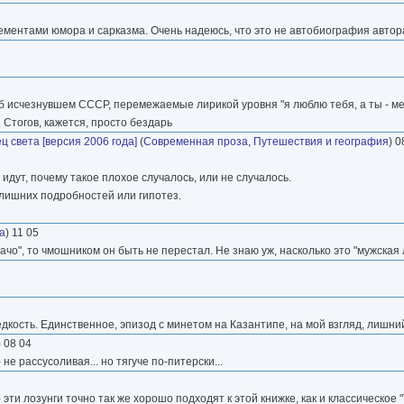
лементами юмора и сарказма. Очень надеюсь, что это не автобиография автор
б исчезнувшем СССР, перемежаемые лирикой уровня "я люблю тебя, а ты - ме
 Стогов, кажется, просто бездарь
ц света [версия 2006 года]
(
Современная проза
,
Путешествия и география
) 0
идут, почему такое плохое случалось, или не случалось.
 лишних подробностей или гипотез.
а
) 11 05
"мачо", то чмошником он быть не перестал. Не знаю уж, насколько это "мужская
едкость. Единственное, эпизод с минетом на Казантипе, на мой взгляд, лишни
) 08 04
 не рассусоливая... но тягуче по-питерски...
эти лозунги точно так же хорошо подходят к этой книжке, как и классическое