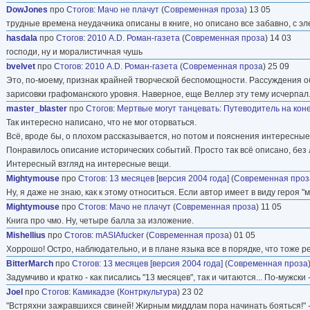
DowJones
про
Стогов
:
Мачо не плачут
(
Современная проза
) 13 05
трудные времена неудачника описаны в книге, но описано все забавно, с э
hasdala
про
Стогов
:
2010 A.D. Роман-газета
(
Современная проза
) 14 03
господи, ну и моралистичная чушь
bvelvet
про
Стогов
:
2010 A.D. Роман-газета
(
Современная проза
) 25 09
Это, по-моему, признак крайней творческой беспомощности. Рассуждения о
зарисовки графоманского уровня. Наверное, еще Веллер эту тему исчерпал.
master_blaster
про
Стогов
:
Мертвые могут танцевать: Путеводитель на коне
Так интересно написано, что не мог оторваться.
Всё, вроде бы, о плохом рассказывается, но потом и пояснения интересные 
Понравилось описание исторических событий. Просто так всё описано, без
Интересный взгляд на интересные вещи.
Mightymouse
про
Стогов
:
13 месяцев [версия 2004 года]
(
Современная проз
Ну, я даже не знаю, как к этому относиться. Если автор имеет в виду героя 
Mightymouse
про
Стогов
:
Мачо не плачут
(
Современная проза
) 11 05
Книга про чмо. Ну, четыре балла за изложение.
Mishellius
про
Стогов
:
mASIAfucker
(
Современная проза
) 01 05
Хоррошо! Остро, наблюдательно, и в плане языка все в порядке, что тоже р
BitterMarch
про
Стогов
:
13 месяцев [версия 2004 года]
(
Современная проза
Задумчиво и кратко - как писались "13 месяцев", так и читаются... По-мужски -
Joel
про
Стогов
:
Камикадзе
(
Контркультура
) 23 02
"Встряхни зажравшихся свиней! Жирным миддлам пора начинать бояться!" - 