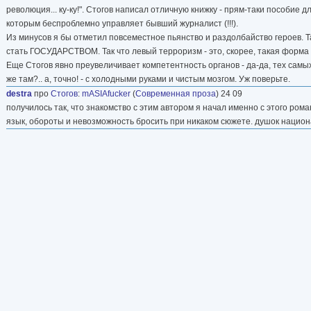
революция... ку-ку!". Стогов написал отличную книжку - прям-таки пособие д
которым беспроблемно управляет бывший журналист (!!!).
Из минусов я бы отметил повсеместное пьянство и раздолбайство героев. 
стать ГОСУДАРСТВОМ. Так что левый терроризм - это, скорее, такая форма с
Еще Стогов явно преувеличивает компетентность органов - да-да, тех самы
же там?.. а, точно! - с холодными руками и чистым мозгом. Уж поверьте.
destra
про
Стогов
:
mASIAfucker
(
Современная проза
) 24 09
получилось так, что знакомство с этим автором я начал именно с этого рома
язык, обороты и невозможность бросить при никаком сюжете. душок нацио