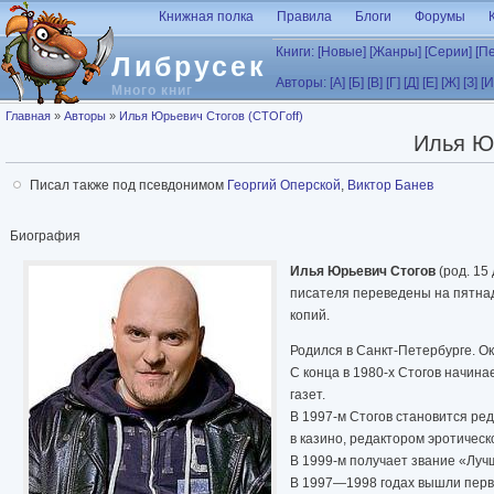
Перейти к основному содержанию
Книжная полка
Правила
Блоги
Форумы
Книги:
[Новые]
[Жанры]
[Серии]
[П
Либрусек
Авторы:
[А]
[Б]
[В]
[Г]
[Д]
[Е]
[Ж]
[З]
[И
Много книг
Вы здесь
Главная
»
Авторы
»
Илья Юрьевич Стогов (СТОГoff)
Илья Юр
Писал также под псевдонимом
Георгий Оперской
,
Виктор Банев
Биография
Илья Юрьевич Стогов
(род. 15
писателя переведены на пятнад
копий.
Родился в Санкт-Петербурге. О
С конца в 1980-х Стогов начин
газет.
В 1997-м Стогов становится ре
в казино, редактором эротическ
В 1999-м получает звание «Луч
В 1997—1998 годах вышли перв