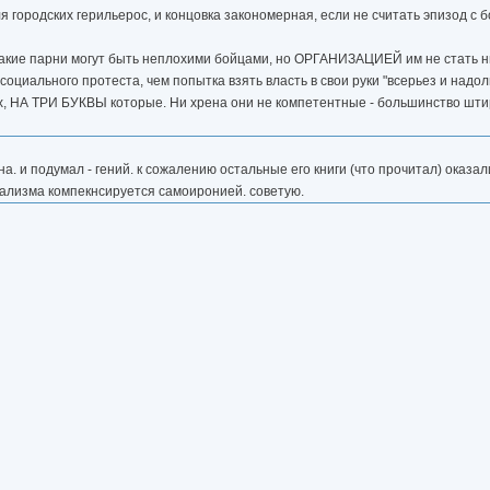
ля городских герильерос, и концовка закономерная, если не считать эпизод с б
Такие парни могут быть неплохими бойцами, но ОРГАНИЗАЦИЕЙ им не стать ни
оциального протеста, чем попытка взять власть в свои руки "всерьез и надолг
х, НА ТРИ БУКВЫ которые. Ни хрена они не компетентные - большинство штирл
на. и подумал - гений. к сожалению остальные его книги (что прочитал) оказал
нализма компекнсируется самоиронией. советую.