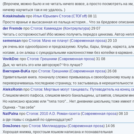
(Впрочем, можно было и не читать ничего вовсе, а просто посмотреть на хм
ничему научиться так и не удалось. )
Kotakinabalu
про
Илья Юрьевич Стогов (СТОГoff)
08 11
Просто вранье и высасанная из пальца история... Что за бредовое описан
der Fremde
про
Стогов
:
Камикадзе
(
Контркультура
) 29 07
Читать с осторожностью! Ибо можно получить передоз цинизма. Автор непл
semensan
про
Стогов
:
Мачо не плачут
(
Современная проза
) 20 10
уж очень все однообразно и предсказуемо. Клубы, бары, бляди, наркота, алк
ногами, а он алкаш с суицидальными наклонностями без копейки в кармане..
VovikDoc
про
Стогов
:
Грешники
(
Современная проза
) 31 08
Дык, чо читать это или авторскую? Что лучше?
Виктория-BuKa
про
Стогов
:
Грешники
(
Современная проза
) 26 08
Удивительная книга. поначалу сложно привыкаешь к своеобразному языку ав
переворачиваешь последнюю страницу, то застываешь в нерешительности -
AleksRonin
про
Стогов
:
Мертвые могут танцевать: Путеводитель на конец св
Слишком много пафоса, слишком много банальщины, штампов, слишком мно
Но написано красиво или "типа того"... Нет дневники школьниц тоже имеют 
Оценка - "так себе"
NatPalna
про
Стогов
:
2010 A.D. Роман-газета
(
Современная проза
) 08 10
а где главы с седьмой по одиннадцатую?
DowJones
про
Стогов
:
Миллиардеры
(
Современная проза
) 14 06
Хорошая книжка, простоым языком написана и познавательная