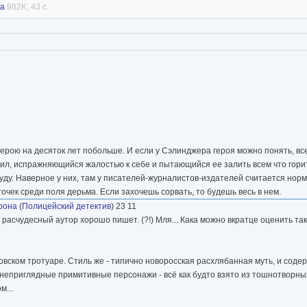
ва
982K, 43 с.
ерою на десяток лет побольше. И если у Сэлинджера героя можно понять, все
ил, испражняющийся жалостью к себе и пытающийся ее залить всем что горит,
уду. Наверное у них, там у писателей-журналистов-издателей считается нормой
очек среди поля дерьма. Если захочешь сорвать, то будешь весь в нем.
рона
(
Полицейский детектив
) 23 11
 расчудесный аутор хорошо пишет. (?!) Мля... Кака можно вкратце оценить так
вском тротуаре. Стиль же - типично новоросская расхлябанная муть, и соде
т неприглядные примитивные персонажи - всё как будто взято из тошнотворных
м...