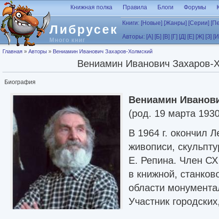
Перейти к основному содержанию
Книжная полка
Правила
Блоги
Форумы
Книги:
[Новые]
[Жанры]
[Серии]
[П
Либрусек
Авторы:
[А]
[Б]
[В]
[Г]
[Д]
[Е]
[Ж]
[З]
[И
Много книг
Вы здесь
Главная
»
Авторы
»
Вениамин Иванович Захаров-Холмский
Вениамин Иванович Захаров-
Биография
Вениамин Иванов
(род. 19 марта 193
В 1964 г. окончил 
живописи, скульпту
Е. Репина. Член СХ
в книжной, станков
области монументал
Участник городских
республиканских, в