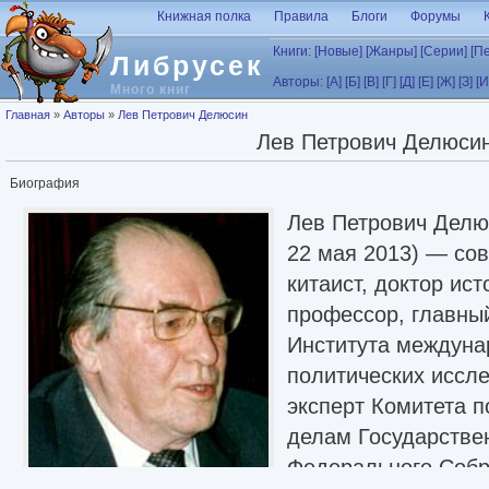
Перейти к основному содержанию
Книжная полка
Правила
Блоги
Форумы
Книги:
[Новые]
[Жанры]
[Серии]
[П
Либрусек
Авторы:
[А]
[Б]
[В]
[Г]
[Д]
[Е]
[Ж]
[З]
[И
Много книг
Вы здесь
Главная
»
Авторы
»
Лев Петрович Делюсин
Лев Петрович Делюси
Биография
Лев Петрович Делю
22 мая 2013) — сов
китаист, доктор ист
профессор, главны
Института междуна
политических иссле
эксперт Комитета 
делам Государстве
Федерального Собр