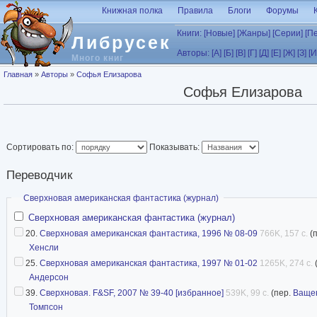
Перейти к основному содержанию
Книжная полка
Правила
Блоги
Форумы
Книги:
[Новые]
[Жанры]
[Серии]
[П
Либрусек
Авторы:
[А]
[Б]
[В]
[Г]
[Д]
[Е]
[Ж]
[З]
[И
Много книг
Вы здесь
Главная
»
Авторы
»
Софья Елизарова
Софья Елизарова
Сортировать по:
Показывать:
Переводчик
Скрыть
Сверхновая американская фантастика (журнал)
Сверхновая американская фантастика (журнал)
20.
Сверхновая американская фантастика, 1996 № 08-09
766K, 157 с.
(
Хенсли
25.
Сверхновая американская фантастика, 1997 № 01-02
1265K, 274 с.
Андерсон
39.
Сверхновая. F&SF, 2007 № 39-40 [избранное]
539K, 99 с.
(пер.
Ваще
Томпсон