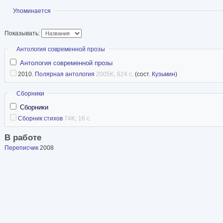
Показать
Упоминается
Показывать:
Скрыть
Антология современной прозы
Антология современной прозы
2010.
Полярная антология
2005K, 624 с.
(сост.
Кузьмин
)
Скрыть
Сборники
Сборники
Сборник стихов
74K, 16 с.
В работе
Переписчик
2008