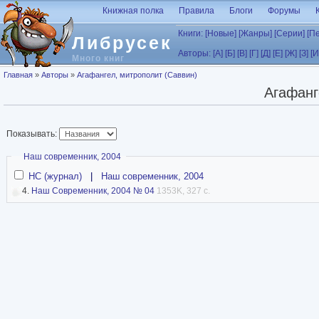
Перейти к основному содержанию
Книжная полка
Правила
Блоги
Форумы
Книги:
[Новые]
[Жанры]
[Серии]
[П
Либрусек
Авторы:
[А]
[Б]
[В]
[Г]
[Д]
[Е]
[Ж]
[З]
[И
Много книг
Вы здесь
Главная
»
Авторы
»
Агафангел, митрополит (Саввин)
Агафанг
Показывать:
Скрыть
Наш современник, 2004
НС (журнал)
|
Наш современник, 2004
4.
Наш Современник, 2004 № 04
1353K, 327 с.