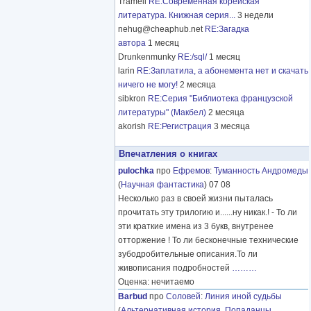
Tramell
RE:Современная корейская
литература. Книжная серия...
3 недели
nehug@cheaphub.net
RE:Загадка
автора
1 месяц
Drunkenmunky
RE:/sql/
1 месяц
larin
RE:Заплатила, а абонемента нет и скачать
ничего не могу!
2 месяца
sibkron
RE:Серия "Библиотека французской
литературы" (Макбел)
2 месяца
akorish
RE:Регистрация
3 месяца
Впечатления о книгах
pulochka
про
Ефремов
:
Туманность Андромеды
(
Научная фантастика
) 07 08
Несколько раз в своей жизни пыталась
прочитать эту трилогию и......ну никак.! - То ли
эти краткие имена из 3 букв, внутренее
отторжение ! То ли бесконечные технические
зубодробительные описания.То ли
живописания подробностей
………
Оценка: нечитаемо
Barbud
про
Соловей
:
Линия иной судьбы
(
Альтернативная история
,
Попаданцы
,