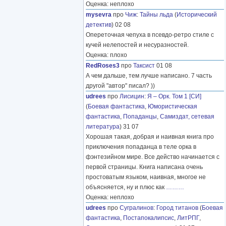
Оценка: неплохо
mysevra
про
Чиж
:
Тайны льда
(
Исторический
детектив
) 02 08
Опереточная чепуха в псевдо-ретро стиле с
кучей нелепостей и несуразностей.
Оценка: плохо
RedRoses3
про
Таксист
01 08
А чем дальше, тем лучше написано. 7 часть
другой "автор" писал? ))
udrees
про
Лисицин
:
Я – Орк. Том 1 [СИ]
(
Боевая фантастика
,
Юмористическая
фантастика
,
Попаданцы
,
Самиздат, сетевая
литература
) 31 07
Хорошая такая, добрая и наивная книга про
приключения попаданца в теле орка в
фэнтезийном мире. Все действо начинается с
первой страницы. Книга написана очень
простоватым языком, наивная, многое не
объясняется, ну и плюс как
………
Оценка: неплохо
udrees
про
Сугралинов
:
Город титанов
(
Боевая
фантастика
,
Постапокалипсис
,
ЛитРПГ
,