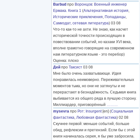
Barbud
про
Воронцов
:
Военный инженер
Ермака. Книга 1
(
Альтернативная история
,
Исторические приключения
,
Попаданцы
,
Самиздат, сетевая литература
) 03 08
Что-то как-то не ахти. Не знаю, как насчет
исторической точности происходящих в
повествовании событий, но казаки XVI века,
вполне грамотно говорящие на современном
нам литературном языке - это перебор)
Оценка: плохо
Дей
про
Таксист
03 08
Мне было очень захватывающе. Идея
понравилась неимоверно. Переживательных
моментов тьма, но они не затянуты и не
перерастают в безнадёжность. Седьмая книга
выбивается из общего ряда в лучшую сторону.
Миллиардер, приговорённый
………
mysevra
про
Рот
:
Insurgent
[en] (
Социальная
фантастика
,
Любовная фантастика
) 02 08
Скучнее первой: меньше событий, больше
обид, рефлексии и претензий. Если бы с этой
книги начиналась серия, я бы уже забросила.