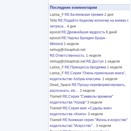
Последние комментарии
Larisa_F
RE:Беляевская премия
2 дня
Telly
RE:Подайте бедному копеечку на книжку с
литреса...
4 дня
epoost
RE:Древнейшая мудрость
6 дней
epoost
RE:Чарльз Брокден Браун -
Wieland
1 неделя
nehug@cheaphub.net
RE:Ответственность.
1 неделя
nehug@cheaphub.net
RE:Доступ
1 неделя
Larisa_F
RE:Принцесса-бродяжка
1 неделя
Larisa_F
RE:Серия "Очень прикольная книга",
издательство Азбука-классика
1 неделя
Dead_Space
RE:Прошу переформатировать,
распознать, etc...
2 недели
Tramell
RE:Серия "Символы времени"
издательства "Аграф"
3 недели
Tramell
RE:Серия книг «Судьбы книг»
издательства «Книга»
3 недели
Tramell
RE:Книжная серия "Жизнь в искусстве"
издательство "Искусство"...
3 недели