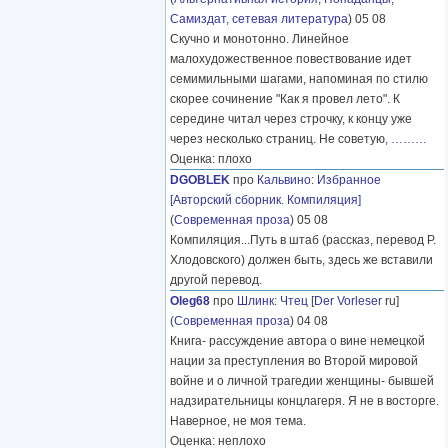
Самиздат, сетевая литература
) 05 08
Скучно и монотонно. Линейное
малохудожественное повествование идет
семимильными шагами, напоминая по стилю
скорее сочинение "Как я провел лето". К
середине читал через строчку, к концу уже
через несколько страниц. Не советую,
………
Оценка: плохо
DGOBLEK
про
Кальвино
:
Избранное
[Авторский сборник. Компиляция]
(
Современная проза
) 05 08
Компиляция...Путь в штаб (рассказ, перевод Р.
Хлодовского) должен быть, здесь же вставили
другой перевод.
Oleg68
про
Шлинк
:
Чтец
[
Der Vorleser
ru]
(
Современная проза
) 04 08
Книга- рассуждение автора о вине немецкой
нации за преступления во Второй мировой
войне и о личной трагедии женщины- бывшей
надзирательницы концлагеря. Я не в восторге.
Наверное, не моя тема.
Оценка: неплохо