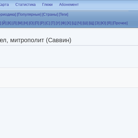
Карта
Статистика
Глюки
Абонемент
ериодика]
[Популярные]
[Страны]
[Теги]
]
[Й]
[К]
[Л]
[М]
[Н]
[О]
[П]
[Р]
[С]
[Т]
[У]
[Ф]
[Х]
[Ц]
[Ч]
[Ш]
[Щ]
[Э]
[Ю]
[Я]
[Прочее]
ел, митрополит (Саввин)