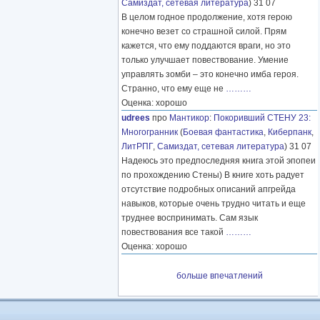
Самиздат, сетевая литература
) 31 07
В целом годное продолжение, хотя герою
конечно везет со страшной силой. Прям
кажется, что ему поддаются враги, но это
только улучшает повествование. Умение
управлять зомби – это конечно имба героя.
Странно, что ему еще не
………
Оценка: хорошо
udrees
про
Мантикор
:
Покоривший СТЕНУ 23:
Многогранник
(
Боевая фантастика
,
Киберпанк
,
ЛитРПГ
,
Самиздат, сетевая литература
) 31 07
Надеюсь это предпоследняя книга этой эпопеи
по прохождению Стены) В книге хоть радует
отсутствие подробных описаний апгрейда
навыков, которые очень трудно читать и еще
труднее воспринимать. Сам язык
повествования все такой
………
Оценка: хорошо
больше впечатлений