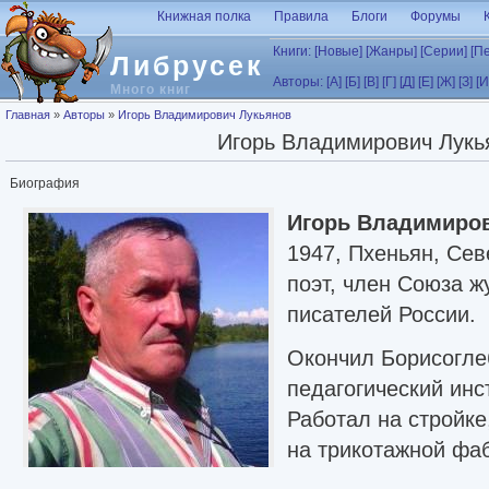
Перейти к основному содержанию
Книжная полка
Правила
Блоги
Форумы
Книги:
[Новые]
[Жанры]
[Серии]
[П
Либрусек
Авторы:
[А]
[Б]
[В]
[Г]
[Д]
[Е]
[Ж]
[З]
[И
Много книг
Вы здесь
Главная
»
Авторы
»
Игорь Владимирович Лукьянов
Игорь Владимирович Лукь
Биография
Игорь Владимиро
1947, Пхеньян, Сев
поэт, член Союза ж
писателей России.
Окончил Борисогле
педагогический инс
Работал на стройк
на трикотажной фаб
журналист борисогл