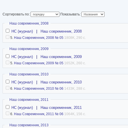
Автор нескольких п
многочисленных публикаций в журналах «Под
Сортировать по:
Показывать:
современник».Живет в городе Борисоглебске 
Скрыть
Наш современник, 2008
НС (журнал)
|
Наш современник, 2008
источник
5.
Наш Современник, 2008 № 05
1808K, 290 с.
Скрыть
Наш современник, 2009
НС (журнал)
|
Наш современник, 2009
5.
Наш Современник, 2009 № 05
1652K, 260 с.
Скрыть
Наш современник, 2010
НС (журнал)
|
Наш современник, 2010
6.
Наш Современник, 2010 № 06
1433K, 288 с.
Скрыть
Наш современник, 2011
НС (журнал)
|
Наш современник, 2011
6.
Наш Современник, 2011 № 06
1064K, 156 с.
Скрыть
Наш современник, 2013