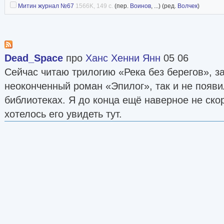
Митин журнал №67
1566K, 149 с.
(пер.
Воинов
, ...) (ред.
Волчек
)
Dead_Space
про
Ханс Хенни Янн
05 06
Сейчас читаю трилогию «Река без берегов», з
неоконченный роман «Эпилог», так и не появи
библиотеках. Я до конца ещё наверное не скор
хотелось его увидеть тут.