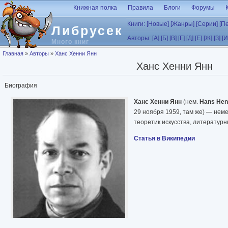
Перейти к основному содержанию
Книжная полка
Правила
Блоги
Форумы
Книги:
[Новые]
[Жанры]
[Серии]
[П
Либрусек
Авторы:
[А]
[Б]
[В]
[Г]
[Д]
[Е]
[Ж]
[З]
[И
Много книг
Вы здесь
Главная
»
Авторы
»
Ханс Хенни Янн
Ханс Хенни Янн
Биография
Ханс Хенни Янн
(нем.
Hans Hen
29 ноября 1959, там же) — неме
теоретик искусства, литературн
Статья в Википедии