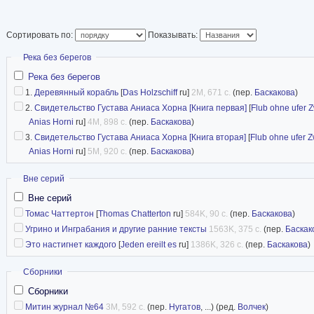
Сортировать по:
Показывать:
Скрыть
Река без берегов
Река без берегов
1.
Деревянный корабль
[
Das Holzschiff
ru]
2M, 671 с.
(пер.
Баскакова
)
2.
Свидетельство Густава Аниаса Хорна [Книга первая]
[
Flub ohne ufer Zw
Anias Horni
ru]
4M, 898 с.
(пер.
Баскакова
)
3.
Свидетельство Густава Аниаса Хорна [Книга вторая]
[
Flub ohne ufer Zw
Anias Horni
ru]
5M, 920 с.
(пер.
Баскакова
)
Скрыть
Вне серий
Вне серий
Томас Чаттертон
[
Thomas Chatterton
ru]
584K, 90 с.
(пер.
Баскакова
)
Угрино и Инграбания и другие ранние тексты
1563K, 375 с.
(пер.
Баскак
Это настигнет каждого
[
Jeden ereilt es
ru]
1386K, 326 с.
(пер.
Баскакова
)
Скрыть
Сборники
Сборники
Митин журнал №64
3M, 592 с.
(пер.
Нугатов
, ...) (ред.
Волчек
)