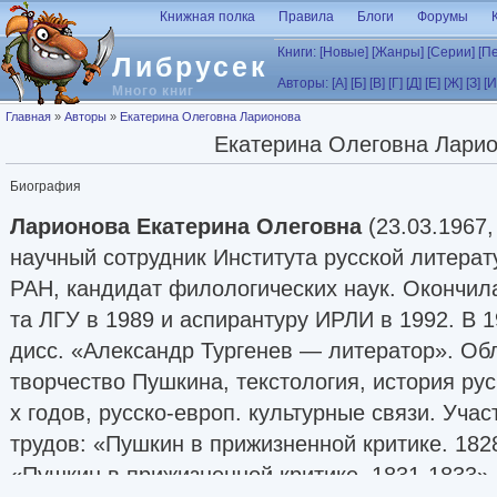
Перейти к основному содержанию
Книжная полка
Правила
Блоги
Форумы
Книги:
[Новые]
[Жанры]
[Серии]
[П
Либрусек
Авторы:
[А]
[Б]
[В]
[Г]
[Д]
[Е]
[Ж]
[З]
[И
Много книг
Вы здесь
Главная
»
Авторы
»
Екатерина Олеговна Ларионова
Екатерина Олеговна Лари
Биография
Ларионова Екатерина Олеговна
(23.03.1967
научный сотрудник Института русской литера
РАН, кандидат филологических наук. Окончила
та ЛГУ в 1989 и аспирантуру ИРЛИ в 1992. В 
дисс. «Александр Тургенев — литератор». Обл
творчество Пушкина, текстология, история рус
х годов, русско-европ. культурные связи. Уча
трудов: «Пушкин в прижизненной критике. 1828
«Пушкин в прижизненной критике. 1831-1833» 