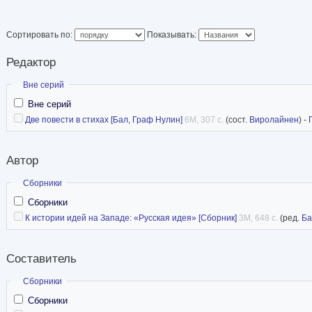
прижизненной критике. 1834-1837» (СПб., 200
20 т., начатого изданием в 1999. Автор более 
Сортировать по:
Показывать:
Редактор
Скрыть
Вне серий
Вне серий
Две повести в стихах [Бал, Граф Нулин]
6M, 307 с.
(сост.
Виролайнен
) -
Автор
Скрыть
Сборники
Сборники
К истории идей на Западе: «Русская идея» [Сборник]
3M, 648 с.
(ред.
Ба
Составитель
Скрыть
Сборники
Сборники