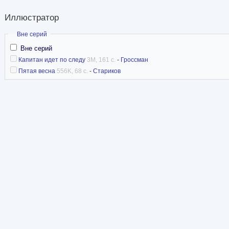
Иллюстратор
Скрыть
Вне серий
Вне серий
Капитан идет по следу
3M, 161 с.
-
Гроссман
Пятая весна
556K, 68 с.
-
Стариков