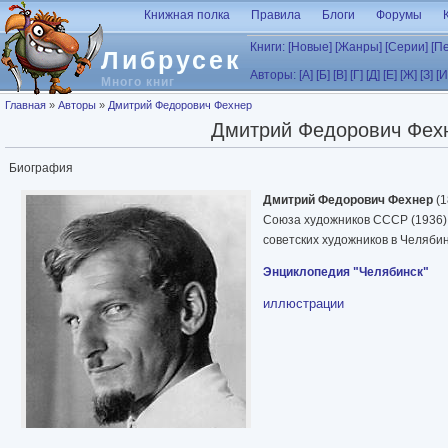
Перейти к основному содержанию
Книжная полка
Правила
Блоги
Форумы
Книги:
[Новые]
[Жанры]
[Серии]
[П
Либрусек
Авторы:
[А]
[Б]
[В]
[Г]
[Д]
[Е]
[Ж]
[З]
[И
Много книг
Вы здесь
Главная
»
Авторы
»
Дмитрий Федорович Фехнер
Дмитрий Федорович Фех
Биография
Дмитрий Федорович Фехнер
(1
Союза художников СССР (1936),
советских художников в Челябин
Энциклопедия "Челябинск"
иллюстрации