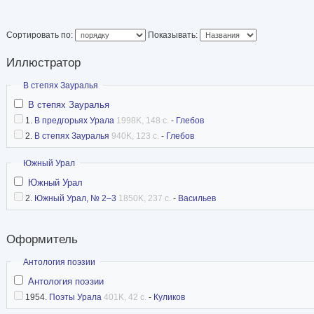
Сортировать по:
Показывать:
Иллюстратор
Скрыть
В степях Зауралья
В степях Зауралья
1.
В предгорьях Урала
1998K, 148 с.
-
Глебов
2.
В степях Зауралья
940K, 123 с.
-
Глебов
Скрыть
Южный Урал
Южный Урал
2.
Южный Урал, № 2–3
1850K, 237 с.
-
Васильев
Оформитель
Скрыть
Антология поэзии
Антология поэзии
1954.
Поэты Урала
401K, 42 с.
-
Куликов