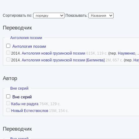
Сортировать по:
Показывать:
Переводчик
Скрыть
Антология поэзии
Антология поэзии
2014.
Антология новой грузинской поэзии
615K, 119 с.
(пер.
Науменко
, 
2014.
Антология новой грузинской поэзии [Билингва]
2M, 657 с.
(пер.
На
Автор
Скрыть
Вне серий
Вне серий
Кабы не радуга
764K, 129 с.
Новый Естествослов
15M, 154 с.
Переводчик
Скрыть
Вне серий