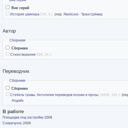
Вне серий
История шкипера
52K, 3 с.
(пер.
Якобсон
) -
Транстрёмер
Автор
Скрыть
Сборники
Сборники
Стихотворения
69K, 14 с.
Переводчик
Скрыть
Сборники
Сборники
Стебель травы. Антология переводов поэзии и прозы
1666K, 192 с.
(пе
Апдайк
В работе
Площадка под застройку
2008
Спиричуэлс
2009