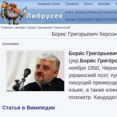
Перейти к основному содержанию
Книжная полка
Правила
Блоги
Форумы
Книги:
[Новые]
[Жанры]
[Серии]
[П
Либрусек
Авторы:
[А]
[Б]
[В]
[Г]
[Д]
[Е]
[Ж]
[З]
[И
Много книг
Вы здесь
Главная
»
Авторы
»
Борис Григорьевич Херсонский
Борис Григорьевич Херсон
Биография
Бори́с Григо́рьеви
(укр.
Бори́с Григо́
ноября 1950, Черн
украинский поэт, п
пишущий преимущес
языке, а также кли
психиатр. Кандидат
Статья в Википедии