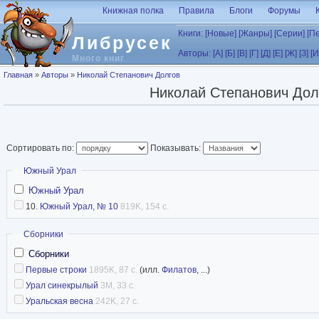
Перейти к основному содержанию
Книжная полка
Правила
Блоги
Форумы
Книги:
[Новые]
[Жанры]
[Серии]
[П
Либрусек
Авторы:
[А]
[Б]
[В]
[Г]
[Д]
[Е]
[Ж]
[З]
[И
Много книг
Вы здесь
Главная
»
Авторы
»
Николай Степанович Долгов
Николай Степанович Дол
Сортировать по:
Показывать:
Скрыть
Южный Урал
Южный Урал
10.
Южный Урал, № 10
819K, 154 с.
Скрыть
Сборники
Сборники
Первые строки
1895K, 87 с.
(илл.
Филатов
, ...)
Урал синекрылый
3M, 33 с.
Уральская весна
242K, 27 с.