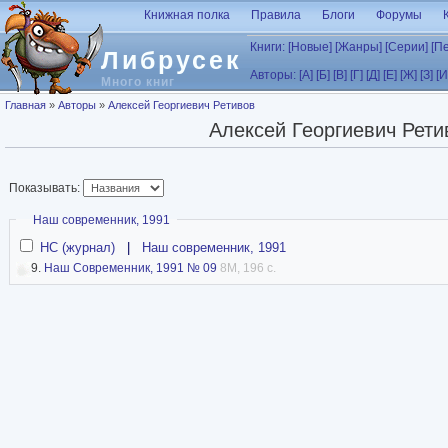
Перейти к основному содержанию
Книжная полка
Правила
Блоги
Форумы
Книги:
[Новые]
[Жанры]
[Серии]
[П
Либрусек
Авторы:
[А]
[Б]
[В]
[Г]
[Д]
[Е]
[Ж]
[З]
[И
Много книг
Вы здесь
Главная
»
Авторы
»
Алексей Георгиевич Ретивов
Алексей Георгиевич Рети
Показывать:
Скрыть
Наш современник, 1991
НС (журнал)
|
Наш современник, 1991
9.
Наш Современник, 1991 № 09
8M, 196 с.