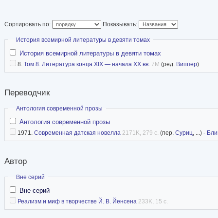
Сортировать по:
Показывать:
Скрыть
История всемирной литературы в девяти томах
История всемирной литературы в девяти томах
8.
Том 8. Литература конца XIX — начала XX вв.
7M
(ред.
Виппер
)
Переводчик
Скрыть
Антология современной прозы
Антология современной прозы
1971.
Современная датская новелла
2171K, 279 с.
(пер.
Суриц
, ...) -
Бли
Автор
Скрыть
Вне серий
Вне серий
Реализм и миф в творчестве Й. В. Йенсена
233K, 15 с.