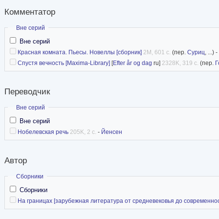
Комментатор
Скрыть
Вне серий
Вне серий
Красная комната. Пьесы. Новеллы [сборник]
2M, 601 с.
(пер.
Суриц
, ...) -
Спустя вечность [Maxima-Library]
[
Efter år og dag
ru]
2328K, 319 с.
(пер.
Г
Переводчик
Скрыть
Вне серий
Вне серий
Нобелевская речь
205K, 2 с.
-
Йенсен
Автор
Скрыть
Сборники
Сборники
На границах [зарубежная литература от средневековья до современно