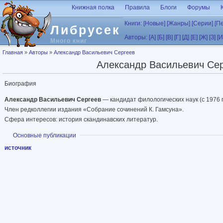
Перейти к основному содержанию
Книжная полка
Правила
Блоги
Форумы
Книги:
[Новые]
[Жанры]
[Серии]
[П
Либрусек
Авторы:
[А]
[Б]
[В]
[Г]
[Д]
[Е]
[Ж]
[З]
[И
Много книг
Вы здесь
Главная
»
Авторы
»
Александр Васильевич Сергеев
Александр Васильевич Се
Биография
Александр Васильевич Сергеев
— кандидат филологических наук (с 1976 г.)
Член редколлегии издания «Собрание сочинений К. Гамсуна».
Сфера интересов: история скандинавских литератур.
Показать
Основные публикации
источник