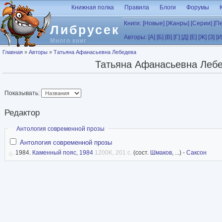
Перейти к основному содержанию
Книжная полка
Правила
Блоги
Форумы
Книги:
[Новые]
[Жанры]
[Серии]
[П
Либрусек
Авторы:
[А]
[Б]
[В]
[Г]
[Д]
[Е]
[Ж]
[З]
[И
Много книг
Вы здесь
Главная
»
Авторы
»
Татьяна Афанасьевна Лебедева
Татьяна Афанасьевна Леб
Показывать:
Редактор
Скрыть
Антология современной прозы
Антология современной прозы
1984.
Каменный пояс, 1984
1200K, 201 с.
(сост.
Шмаков
, ...) -
Саксон