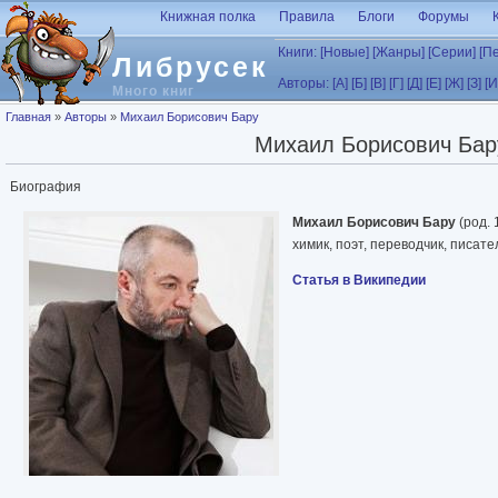
Перейти к основному содержанию
Книжная полка
Правила
Блоги
Форумы
Книги:
[Новые]
[Жанры]
[Серии]
[П
Либрусек
Авторы:
[А]
[Б]
[В]
[Г]
[Д]
[Е]
[Ж]
[З]
[И
Много книг
Вы здесь
Главная
»
Авторы
»
Михаил Борисович Бару
Михаил Борисович Бар
Биография
Михаил Борисович Бару
(род. 
химик, поэт, переводчик, писате
Статья в Википедии