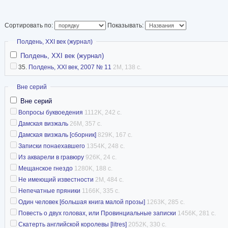
Сортировать по:
Показывать:
Скрыть
Полдень, XXI век (журнал)
Полдень, XXI век (журнал)
35.
Полдень, XXI век, 2007 № 11
2M, 138 с.
Скрыть
Вне серий
Вне серий
Вопросы буквоедения
1112K, 242 с.
Дамская визжаль
26M, 357 с.
Дамская визжаль [сборник]
829K, 167 с.
Записки понаехавшего
1354K, 248 с.
Из акварели в гравюру
926K, 24 с.
Мещанское гнездо
1280K, 188 с.
Не имеющий известности
2M, 484 с.
Непечатные пряники
1166K, 335 с.
Один человек [большая книга малой прозы]
1263K, 285 с.
Повесть о двух головах, или Провинциальные записки
1456K, 281 с.
Скатерть английской королевы [litres]
2052K, 330 с.