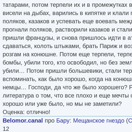
татарами, потом терпели их и в промежутках 
висели на дыбах, варились в кипятке и клали 
поляков, казаков и успевать еще воевать меж
прогнали поляков, растворили казаков и стал
пришли французы, и снова пришлось идти в ат
сдаваться, колоть штыками, брать Париж и во
розгам на конюшне. Потом еще терпели, терп
бомбы, убили того, кто освободил, но без зе
убили… Потом пришли большевики, стали тер
вспоминать, как было хорошо, когда на кон
немцы… Господи, да что же было хорошего? Р
литература о том, что все плохо и еще мечты о
хорошо или уже было, но мы не заметили?
Оценка: отлично!
Belomor.canal
про
Бару
:
Мещанское гнездо
(
С
12