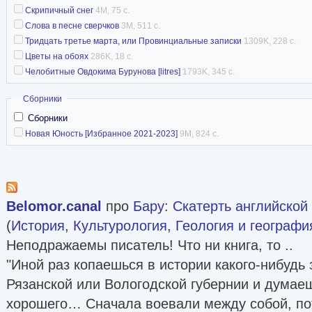
Скрипичный снег
4M, 75 с.
Слова в песне сверчков
3M, 511 с.
Тридцать третье марта, или Провинциальные записки
1309K, 228 с.
Цветы на обоях
286K, 18 с.
Челобитные Овдокима Бурунова [litres]
1793K, 345 с.
Скрыть
Сборники
Сборники
Новая Юность [Избранное 2021-2023]
9M, 824 с.
Belomor.canal
про
Бару
:
Скатерть английской к
(
История
,
Культурология
,
Геология и географи
Неподражаемы писатель! Что ни книга, то ..
"Иной раз копаешься в истории какого-нибудь 
Рязанской или Вологодской губернии и думаеш
хорошего… Сначала воевали между собой, по