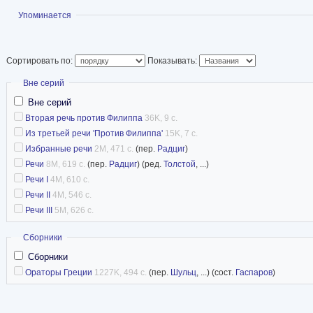
Показать
Упоминается
Сортировать по:
Показывать:
Скрыть
Вне серий
Вне серий
Вторая речь против Филиппа
36K, 9 с.
Из третьей речи 'Против Филиппа'
15K, 7 с.
Избранные речи
2M, 471 с.
(пер.
Радциг
)
Речи
8M, 619 с.
(пер.
Радциг
) (ред.
Толстой
, ...)
Речи I
4M, 610 с.
Речи II
4M, 546 с.
Речи III
5M, 626 с.
Скрыть
Сборники
Сборники
Ораторы Греции
1227K, 494 с.
(пер.
Шульц
, ...) (сост.
Гаспаров
)