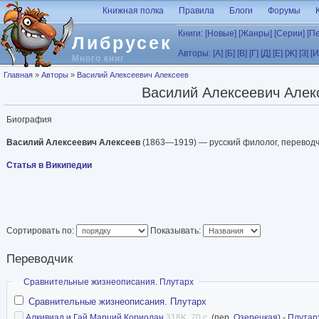
Перейти к основному содержанию
Книжная полка
Правила
Блоги
Форумы
Книги:
[Новые]
[Жанры]
[Серии]
[П
Либрусек
Авторы:
[А]
[Б]
[В]
[Г]
[Д]
[Е]
[Ж]
[З]
[И
Много книг
Вы здесь
Главная
»
Авторы
»
Василий Алексеевич Алексеев
Василий Алексеевич Алек
Биография
Василий Алексеевич Алексеев
(1863—1919) — русский филолог, переводч
Статья в Википедии
Сортировать по:
Показывать:
Переводчик
Скрыть
Сравнительные жизнеописания. Плутарх
Сравнительные жизнеописания. Плутарх
Алкивиад и Гай Марций Кориолан
318K, 70 с.
(пер.
Озерецкая
) -
Плутар