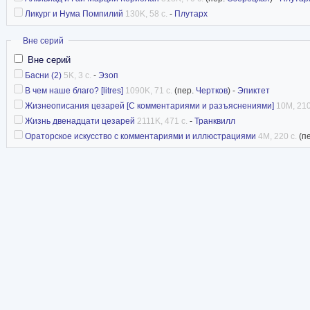
Ликург и Нума Помпилий
130K, 58 с.
-
Плутарх
Скрыть
Вне серий
Вне серий
Басни (2)
5K, 3 с.
-
Эзоп
В чем наше благо? [litres]
1090K, 71 с.
(пер.
Чертков
) -
Эпиктет
Жизнеописания цезарей [С комментариями и разъяснениями]
10M, 210
Жизнь двенадцати цезарей
2111K, 471 с.
-
Транквилл
Ораторское искусство с комментариями и иллюстрациями
4M, 220 с.
(п