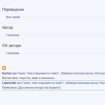
Переводчик
Показать
Вне серий
Автор
Показать
Сборники
Об авторе
Показать
Сборники
Kartun
про
Горин
:
Чем открывается пиво?..
(
Юмористическая проза
,
Расска
Впечатлило. Коротко, емко и жизненно.
Labanchik
про
Горин
:
Чем открывается пиво?..
(
Юмористическая проза
,
Рас
Прикольно:) Да в жизни иногда так бывает))