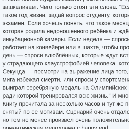
зашкаливает. Чего только стоят эти слова: "Ес
такое год жизни, задай вопрос студенту, кото
экзамен. Если хочешь понять, что такое месяц
которая родила недоношенного ребёнка и ждёт,
инкубационной камеры. Если неделя — спроси
работает на конвейере или в шахте, чтобы пр
день — спроси влюблённых, которые ждут вст
у страдающего клаустрофобией человека, кот
Секунда — посмотри на выражение лица того,
мига избежал смерти, или спроси у спортсмена
выиграл серебряную медаль на Олимпийских и
ради которой тренировался всю жизнь." И мног
Книгу прочитала за несколько часов и тут же
снятый по её мотивам. Сценарий очень отдалё
но тем не менее произвёл очень положительно
романтическая мелодрама с happy end.