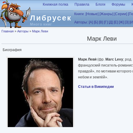
Перейти к основному содержанию
Книжная полка
Правила
Блоги
Форумы
Книги:
[Новые]
[Жанры]
[Серии]
[П
Либрусек
Авторы:
[А]
[Б]
[В]
[Г]
[Д]
[Е]
[Ж]
[З]
[И
Много книг
Вы здесь
Главная
»
Авторы
»
Марк Леви
Марк Леви
Биография
Марк Леви́
(фр.
Marc Levy
; род
французский писатель-романист
правдой», по мотивам которого
небом и землёй».
Статья в Википедии