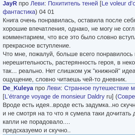
JayR
про
Леви
:
Похититель теней
[
Le voleur d
фантастика
) 04 01
Книга очень понравилась, оставила после себ
хорошие впечатления, однако, не могу не со
комментарием, что все это было словно вступ
прекрасное вступление.
Что мне, пожалуй, больше всего понравилось в
нерешительность, растерянность героя, в неко
так... реально. Нет слишком уж "книжной" иде
ощущение, словно читаешь чей-то дневник.
De_Kuleya
про
Леви
:
Странное путешествие 
[
L'étrange voyage de monsieur Daldry
ru] (
Совре
Вроде есть идея..вроде есть задумка..но скуч
и не смотря на то что я сумела таки дочитать 
капли не порадовало....
предсказуемо и скучно..