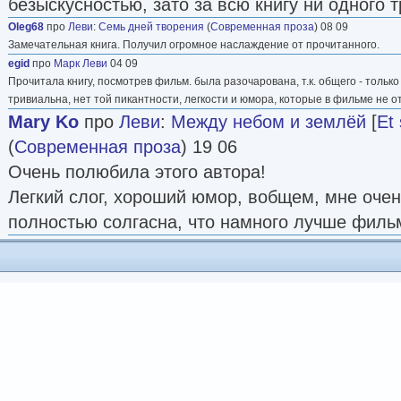
безыскусностью, зато за всю книгу ни одного 
Oleg68
про
Леви
:
Семь дней творения
(
Современная проза
) 08 09
Замечательная книга. Получил огромное наслаждение от прочитанного.
egid
про
Марк Леви
04 09
Прочитала книгу, посмотрев фильм. была разочарована, т.к. общего - только
тривиальна, нет той пикантности, легкости и юмора, которые в фильме не о
Mary Ko
про
Леви
:
Между небом и землёй
[
Et 
(
Современная проза
) 19 06
Очень полюбила этого автора!
Легкий слог, хороший юмор, вобщем, мне очен
полностью солгасна, что намного лучше филь