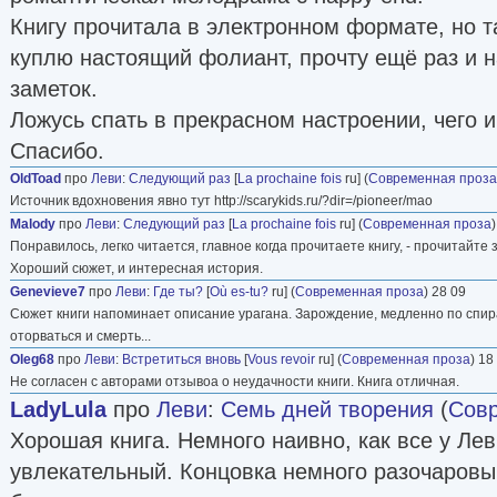
Книгу прочитала в электронном формате, но т
куплю настоящий фолиант, прочту ещё раз и 
заметок.
Ложусь спать в прекрасном настроении, чего 
Спасибо.
OldToad
про
Леви
:
Следующий раз
[
La prochaine fois
ru] (
Современная проза
Источник вдохновения явно тут http://scarykids.ru/?dir=/pioneer/mao
Malody
про
Леви
:
Следующий раз
[
La prochaine fois
ru] (
Современная проза
Понравилось, легко читается, главное когда прочитаете книгу, - прочитайте з
Хороший сюжет, и интересная история.
Genevieve7
про
Леви
:
Где ты?
[
Où es-tu?
ru] (
Современная проза
) 28 09
Сюжет книги напоминает описание урагана. Зарождение, медленно по спира
оторваться и смерть...
Oleg68
про
Леви
:
Встретиться вновь
[
Vous revoir
ru] (
Современная проза
) 18
Не согласен с авторами отзывоа о неудачности книги. Книга отличная.
LadyLula
про
Леви
:
Семь дней творения
(
Совр
Хорошая книга. Немного наивно, как все у Ле
увлекательный. Концовка немного разочаровы