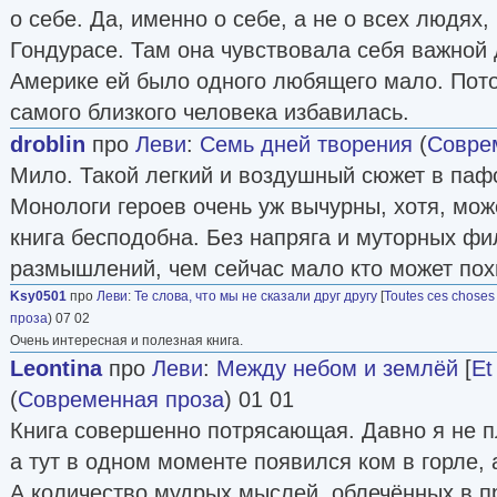
о себе. Да, именно о себе, а не о всех людях
Гондурасе. Там она чувствовала себя важной 
Америке ей было одного любящего мало. Пото
самого близкого человека избавилась.
droblin
про
Леви
:
Семь дней творения
(
Совре
Мило. Такой легкий и воздушный сюжет в паф
Монологи героев очень уж вычурны, хотя, мож
книга бесподобна. Без напряга и муторных фи
размышлений, чем сейчас мало кто может пох
Ksy0501
про
Леви
:
Те слова, что мы не сказали друг другу
[
Toutes ces choses 
проза
) 07 02
Очень интересная и полезная книга.
Leontina
про
Леви
:
Между небом и землёй
[
Et 
(
Современная проза
) 01 01
Книга совершенно потрясающая. Давно я не п
а тут в одном моменте появился ком в горле, 
А количество мудрых мыслей, облечённых в 