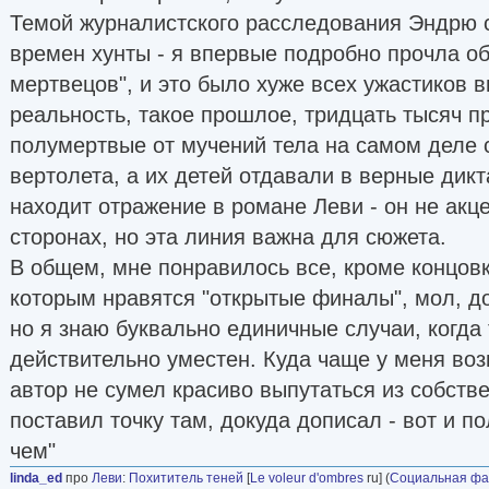
Темой журналистского расследования Эндрю 
времен хунты - я впервые подробно прочла об
мертвецов", и это было хуже всех ужастиков в
реальность, такое прошлое, тридцать тысяч п
полумертвые от мучений тела на самом деле 
вертолета, а их детей отдавали в верные дикт
находит отражение в романе Леви - он не акц
сторонах, но эта линия важна для сюжета.
В общем, мне понравилось все, кроме концовк
которым нравятся "открытые финалы", мол, д
но я знаю буквально единичные случаи, когда
действительно уместен. Куда чаще у меня воз
автор не сумел красиво выпутаться из собств
поставил точку там, докуда дописал - вот и по
чем"
linda_ed
про
Леви
:
Похититель теней
[
Le voleur d'ombres
ru] (
Социальная фа