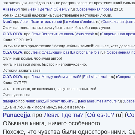
потрясающая книга! давно так не растрагивалась от прочтения книг!! сильн
Alisse954
про
Леви
:
Где ты?
[
Où es-tu?
ru] (
Современная проза
) 23 10
Роман, дарящий надежду на существование настоящей любви.
Ivan1
про
Леви
:
Похититель теней
[
Le voleur d'ombres
ru] (
Социальная фант
Отличная книга, только если убрать тени, было бы еще лучше.
OLYA OLYA.
про
Леви
:
Встретиться вновь
[
Vous revoir
ru] (
Современная проз
Книга ХОРОШАЯ
но считаю что продолжение "Между небом и землей" лишнее, хотя довольно
OLYA OLYA.
про
Леви
:
Следующий раз
[
La prochaine fois
ru] (
Современная п
Отличный роман, любимый автор!
книга читаеться легко, быстро и непринужденно.
История захватывает!
OLYA OLYA.
про
Леви
:
Между небом и землёй
[
Et si s'etait vrai...
ru] (
Современ
Книга-СУПЕР!
читаеться легко, не навязчиво, за сутки ее прочитала!
Очень довольна
diasgtab
про
Леви
:
Каждый хочет любить…
[
Mes amis, mes amours
ru] (
Совре
Одна из любимых, после между небом и землёй.
Panacejja
про
Леви
:
Где ты?
[
Où es-tu?
ru] (
Со
Обычная книга, ничего особенного.
Похоже, что чувства были односторонними. С