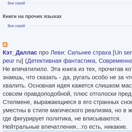
Показать
Вне серий
Книги на прочих языках
Показать
Вне серий
Кэт_Даллас
про
Леви
:
Сильнее страха
[
Un sen
peur
ru] (
Детективная фантастика
,
Современна
Не впечатилило. Эта книга из тех, прочитав ко
знаешь, что сказать - да, ругать особо не за чт
хвалить. Основная идея кажется слишком масш
совсем правдоподобной, плюс отголоски пред
Стилмене, выражающиеся в его странных снов
уместны в стиле магического реализма, но в 
где фигурирует политика, не вписываются.
Нейтральные впечатления...то есть, никакие.