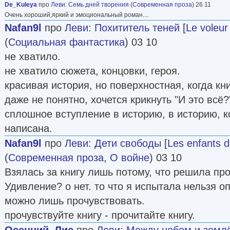
De_Kuleya
про
Леви
:
Семь дней творения
(
Современная проза
) 26 11
Очень хороший,яркий и эмоциональный роман....
Nafan9l
про
Леви
:
Похититель теней
[
Le voleur
(
Социальная фантастика
) 03 10
не хватило.
не хватило сюжета, концовки, героя.
красивая история, но поверхностная, когда кни
даже не понятно, хочется крикнуть "И это всё?
сплошное вступление в историю, в историю, к
написана.
Nafan9l
про
Леви
:
Дети свободы
[
Les enfants de
(
Современная проза
,
О войне
) 03 10
Взялась за книгу лишь потому, что решила про
Удивление? о нет. то что я испытала нельзя о
можно лишь прочувствовать.
прочувствуйте книгу - прочитайте книгу.
Осенний_Лис
про
Леви
:
Между небом и земл