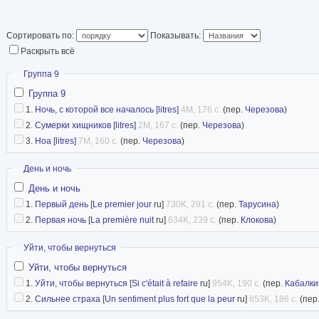
Сортировать по:
Показывать:
Раскрыть всё
Скрыть
Группа 9
Группа 9
1.
Ночь, с которой все началось [litres]
4M, 176 с.
(пер.
Черезова
)
2.
Сумерки хищников [litres]
2M, 167 с.
(пер.
Черезова
)
3.
Ноа [litres]
7M, 160 с.
(пер.
Черезова
)
Скрыть
День и ночь
День и ночь
1.
Первый день
[
Le premier jour
ru]
730K, 291 с.
(пер.
Тарусина
)
2.
Первая ночь
[
La première nuit
ru]
634K, 239 с.
(пер.
Клокова
)
Скрыть
Уйти, чтобы вернуться
Уйти, чтобы вернуться
1.
Уйти, чтобы вернуться
[
Si c'était à refaire
ru]
954K, 190 с.
(пер.
Кабалки
2.
Сильнее страха
[
Un sentiment plus fort que la peur
ru]
853K, 186 с.
(пер