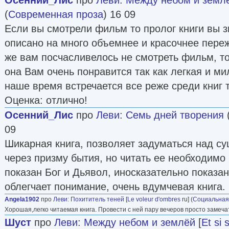
(
Современная проза
) 16 09
Если вы смотрели фильм то пролог книги вы зн
описано на много объемнее и красочнее пере
же вам посчасливелось не смотреть фильм, то
она Вам очень понравится так как легкая и ми
наше время встречается все реже среди книг 
Оценка: отлично!
Осенний_Лис
про
Леви
:
Семь дней творения
09
Шикарная книга, позволяет задуматься над с
через призму бытия, но читать ее необходимо
показан Бог и Дьявол, иносказательно показа
облегчает понимание, очень вдумчевая книга.
Angela1902
про
Леви
:
Похититель теней
[
Le voleur d'ombres
ru] (
Социальная
Хорошая,легко читаемая книга. Провести с ней пару вечеров просто замеча
Шуст
про
Леви
:
Между небом и землёй
[
Et si s