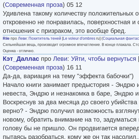
(
Современная проза
) 05 12
Удивлена такому количеству положительных о
откровенно не понравилась, поверхностная и 
отношения с призраком, это вообще бред.
Riie
про
Леви
:
Похититель теней
[
Le voleur d'ombres
ru] (
Социальная фантас
Сильнейшая вещь, производит огромное впечатление. В конце плакала. Сто
Оценка - отлично.
Кэт_Даллас
про
Леви
:
Уйти, чтобы вернуться
(
Современная проза
) 16 11
Да-да, вариация на тему "эффекта бабочки")
Начало книги занимает предыстория - Эндрю 
невеста, Эндрю и незнакомка в баре, Эндрю и 
Воскреснув за два месяца до своего убийства 
верно? - Эндрю получил возможность взглянут
новому, обратить внимание на то, задуматься 
голову бы не пришло. Он продвигается впере
пытаясь разобраться, кому же он так насолил..