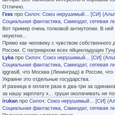
Отлично.
Гекк
про
Силоч
:
Союз нерушимый... [СИ]
(
Альт
Социальная фантастика
,
Самиздат, сетевая л
Вот пример очень толковой антиутопии. В ней
неуютно...
Прямо как человеку с чувством собственного 
России. С патриархом всех яйцекладущих Гун
Lyka
про
Силоч
:
Союз нерушимый... [СИ]
(
Аль
Социальная фантастика
,
Самиздат, сетевая л
iggrasill, что Москва (Ленинград) в России, что
Украине это отдельные государства.
И разница в оплате раза в два-три за одинако
за нашу зарплату х... груши околачивать не по
irukan
про
Силоч
:
Союз нерушимый... [СИ]
(
Ал
Социальная фантастика
,
Самиздат, сетевая л