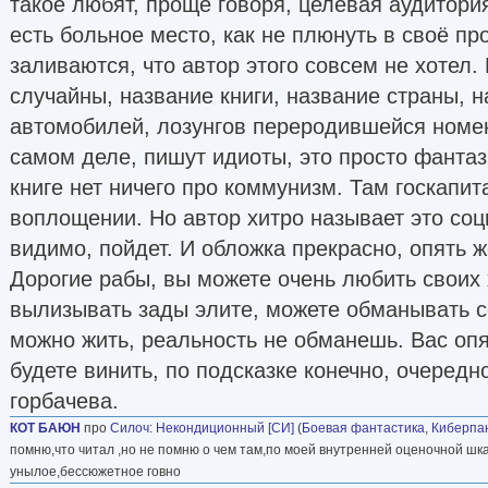
такое любят, проще говоря, целевая аудитори
есть больное место, как не плюнуть в своё п
заливаются, что автор этого совсем не хотел.
случайны, название книги, название страны, 
автомобилей, лозунгов переродившейся номен
самом деле, пишут идиоты, это просто фантази
книге нет ничего про коммунизм. Там госкапит
воплощении. Но автор хитро называет это со
видимо, пойдет. И обложка прекрасно, опять 
Дорогие рабы, вы можете очень любить своих 
вылизывать зады элите, можете обманывать се
можно жить, реальность не обманешь. Вас опя
будете винить, по подсказке конечно, очередн
горбачева.
КОТ БАЮН
про
Силоч
:
Некондиционный [CИ]
(
Боевая фантастика
,
Киберпа
помню,что читал ,но не помню о чем там,по моей внутренней оценочной шка
унылое,бессюжетное говно