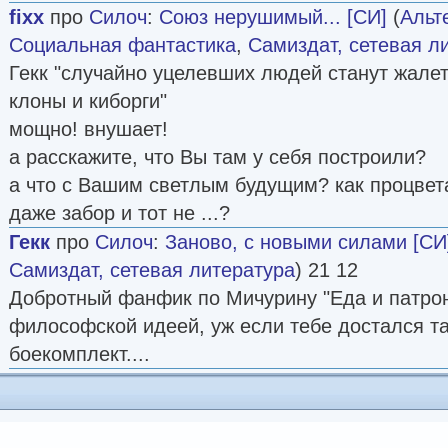
fixx
про
Силоч
:
Союз нерушимый... [СИ]
(
Альт
Социальная фантастика
,
Самиздат, сетевая л
Гекк "случайно уцелевших людей станут жале
клоны и киборги"
мощно! внушает!
а расскажите, что Вы там у себя построили?
а что с Вашим светлым будущим? как процвет
даже забор и тот не ...?
Гекк
про
Силоч
:
Заново, с новыми силами [СИ
Самиздат, сетевая литература
) 21 12
Добротный фанфик по Мичурину "Еда и патро
философской идеей, уж если тебе достался та
боекомплект....