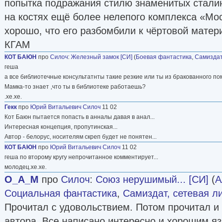
попытка подражания стилю знаменитых сталин
на костях ещё более нелепого комплекса «Мо
хорошо, что его разбомбили к чёртовой матери.
КГАМ
КОТ БАЮН
про
Силоч
:
Железный замок [СИ]
(
Боевая фантастика
,
Самиздат
геша
а все библиотечные консультатнты такие резкие или ты из бракованного п
Мамка-то знает ,что ты в библиотеке работаешь?
.хе.хе.
Гекк
про
Юрий Витальевич Силоч
11 02
Кот Баюн пытается попасть в анналы давая в анал...
Интересная концепция, пропутинская...
Автор - белорус, носителям скреп будет не понятен...
КОТ БАЮН
про
Юрий Витальевич Силоч
11 02
геша по второму кругу непрочитанное комментирует...
молодец.хе.хе.
O_A_M
про
Силоч
:
Союз нерушимый... [СИ]
(
А
Социальная фантастика
,
Самиздат, сетевая л
Прочитал с удовольствием. Потом прочитал и 
автора. Все написано интересно и хорошим я