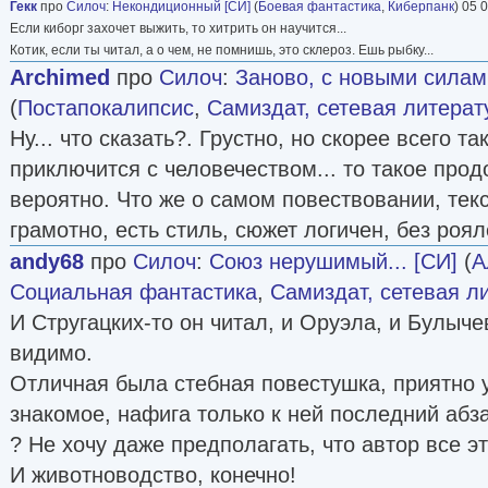
Гекк
про
Силоч
:
Некондиционный [CИ]
(
Боевая фантастика
,
Киберпанк
) 05 
Если киборг захочет выжить, то хитрить он научится...
Котик, если ты читал, а о чем, не помнишь, это склероз. Ешь рыбку...
Archimed
про
Силоч
:
Заново, с новыми силам
(
Постапокалипсис
,
Самиздат, сетевая литерат
Ну... что сказать?. Грустно, но скорее всего та
приключится с человечеством... то такое про
вероятно. Что же о самом повествовании, тек
грамотно, есть стиль, сюжет логичен, без роя
andy68
про
Силоч
:
Союз нерушимый... [СИ]
(
А
Социальная фантастика
,
Самиздат, сетевая л
И Стругацких-то он читал, и Оруэла, и Булычев
видимо.
Отличная была стебная повестушка, приятно 
знакомое, нафига только к ней последний абз
? Не хочу даже предполагать, что автор все э
И животноводство, конечно!