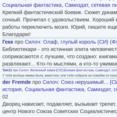
Социальная фантастика
,
Самиздат, сетевая л
Крепкий фантастический боевик. Сюжет динам
сочный. Прочитал с удовольствием. Хороший 
работы переключить мозги. Юрий, пишите еще.
Благодарю!
Гекк
про
Силоч
:
Олаф, глупый король (СИ)
(
Ф
Библиотекари - это истинная элита человечес
соприкасаются с лучшим, что создано: книгами
развлекают... Кто-то мыслями, а кто-то ужимка
Tom11
про
Силоч
:
Железный замок [СИ]
(
Боевая фантастика
,
Самиздат, сет
У тебя вообще мамка была, животное, или тебя собрали на помойке из ог
der Fremde
про
Силоч
:
Союз нерушимый... [С
история
,
Социальная фантастика
,
Самиздат, с
02
Дворец нависает, подавляет, вызывает трепет
центр Нового Союза Советских Социалистичес