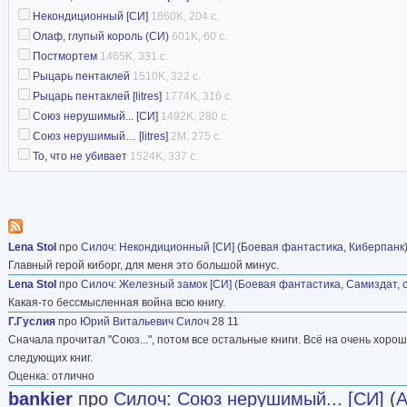
Некондиционный [CИ]
1860K, 204 с.
Олаф, глупый король (СИ)
601K, 60 с.
Постмортем
1465K, 331 с.
Рыцарь пентаклей
1510K, 322 с.
Рыцарь пентаклей [litres]
1774K, 316 с.
Союз нерушимый... [СИ]
1492K, 280 с.
Союз нерушимый… [litres]
2M, 275 с.
То, что не убивает
1524K, 337 с.
Lena Stol
про
Силоч
:
Некондиционный [CИ]
(
Боевая фантастика
,
Киберпанк
Главный герой киборг, для меня это большой минус.
Lena Stol
про
Силоч
:
Железный замок [СИ]
(
Боевая фантастика
,
Самиздат, 
Какая-то бессмысленная война всю книгу.
Г.Гуслия
про
Юрий Витальевич Силоч
28 11
Сначала прочитал "Союз...", потом все остальные книги. Всё на очень хоро
следующих книг.
Оценка: отлично
bankier
про
Силоч
:
Союз нерушимый... [СИ]
(
А