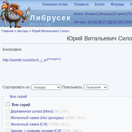
Перейти к основному содержанию
Книжная полка
Правила
Блоги
Форумы
Книги:
[Новые]
[Жанры]
[Серии]
[П
Либрусек
Авторы:
[А]
[Б]
[В]
[Г]
[Д]
[Е]
[Ж]
[З]
[И
Много книг
Вы здесь
Главная
»
Авторы
»
Юрий Витальевич Силоч
Юрий Витальевич Сило
Биография
(следить)
http://samlib.ru/s/siloch_j_w/
Сортировать по:
Показывать:
Скрыть
Вне серий
Вне серий
Деревянная шпага [litres]
5M, 278 с.
Железный замок (без цензуры)
1658K, 313 с.
Железный замок [СИ]
1733K, 312 с.
Заново, с новыми силами [СИ]
752K, 164 с.