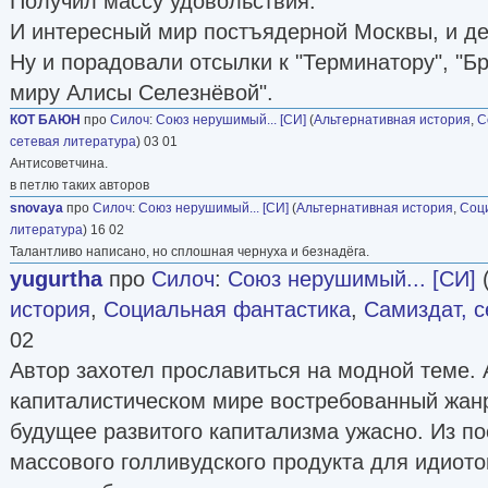
Получил массу удовольствия.
И интересный мир постъядерной Москвы, и дет
Ну и порадовали отсылки к "Терминатору", "Б
миру Алисы Селезнёвой".
КОТ БАЮН
про
Силоч
:
Союз нерушимый... [СИ]
(
Альтернативная история
,
С
сетевая литература
) 03 01
Антисоветчина.
в петлю таких авторов
snovaya
про
Силоч
:
Союз нерушимый... [СИ]
(
Альтернативная история
,
Соц
литература
) 16 02
Талантливо написано, но сплошная чернуха и безнадёга.
yugurtha
про
Силоч
:
Союз нерушимый... [СИ]
история
,
Социальная фантастика
,
Самиздат, с
02
Автор захотел прославиться на модной теме. 
капиталистическом мире востребованный жанр
будущее развитого капитализма ужасно. Из по
массового голливудского продукта для идиот